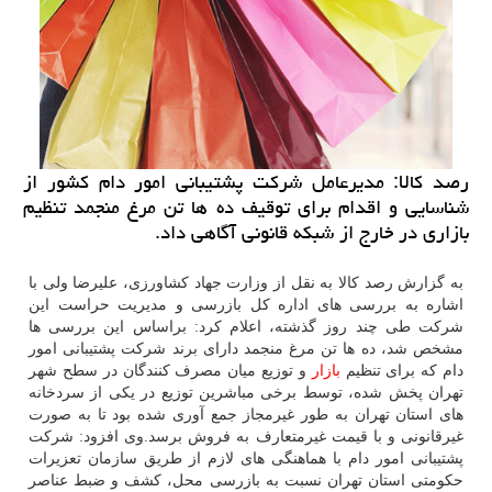
رصد كالا: مدیرعامل شركت پشتیبانی امور دام كشور از
شناسایی و اقدام برای توقیف ده ها تن مرغ منجمد تنظیم
بازاری در خارج از شبكه قانونی آگاهی داد.
به گزارش رصد كالا به نقل از وزارت جهاد كشاورزی، علیرضا ولی با
اشاره به بررسی های اداره كل بازرسی و مدیریت حراست این
شركت طی چند روز گذشته، اعلام كرد: براساس این بررسی ها
مشخص شد، ده ها تن مرغ منجمد دارای برند شركت پشتیبانی امور
دام كه برای تنظیم
بازار
و توزیع میان مصرف كنندگان در سطح شهر
تهران پخش شده، توسط برخی مباشرین توزیع در یكی از سردخانه
های استان تهران به طور غیرمجاز جمع آوری شده بود تا به صورت
غیرقانونی و با قیمت غیرمتعارف به فروش برسد.وی افزود: شركت
پشتیبانی امور دام با هماهنگی های لازم از طریق سازمان تعزیرات
حكومتی استان تهران نسبت به بازرسی محل، كشف و ضبط عناصر