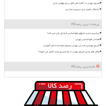
متروی تهران در آماده باش کامل برای مهمانی غدیر
سازوکار تعیین نرخ سرویس مدارس
پربحث ترین رصدکالا
پیشبینی جدید مدلهای هواشناسی گرما ول مان نمی کند!
هشدار هواشناسی تهران
شروع بهسازی مدارس تهران برمبنای خواسته دانش آموزان
واگن های چینی متروی تهران از چه مسیری وارد کشور می شوند؟
جدیدترین رصدکالا