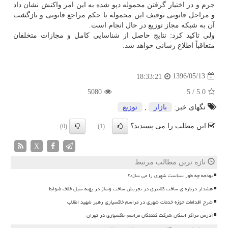
جرم و در اختیار گرفتن محموله دپو شده به این امر واكنش نشان داد
و مراحل قانونی توقیف این محموله با حكم مراجع قانونی و بازگشت
آن به شبكه مجاز توزیع در حال انجام است.
ولی تاكید كرد: نتایج حاصل از شناسایی كامل و مجازات متخلفان
متعاقباً اطلاع رسانی خواهد شد.
1396/05/13
18:33:21
5080
5
/
5.0
تگهای خبر:
بازار
,
توزیع
این مطلب را می پسندید؟
(0)
(1)
X
تازه ترین مطالب مرتبط
بودجه چه طور سیاست شهری را می سازد؟
هشدار درباره ی ساخت کلانتری در تجریش ساخت وساز در پهنه سیل خلاف ضوابط
شرح اقدامات حوزه خدمات شهری در مراسم خاکسپاری رهبر شهید انقلاب
آدرس مراکز اسکان شرکت کنندگان مراسم خاکسپاری در تهران