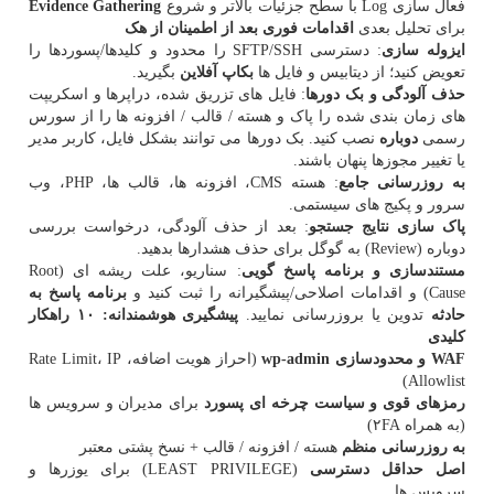
فعال سازی Log با سطح جزئیات بالاتر و شروع
Evidence Gathering
برای تحلیل بعدی
اقدامات فوری بعد از اطمینان از هک
ایزوله سازی
: دسترسی SFTP/SSH را محدود و کلیدها/پسوردها را
تعویض کنید؛ از دیتابیس و فایل ها
بکاپ آفلاین
بگیرید.
حذف آلودگی و بک دورها
: فایل های تزریق شده، دراپرها و اسکریپت
های زمان بندی شده را پاک و هسته / قالب / افزونه ها را از سورس
رسمی
دوباره
نصب کنید. بک دورها می توانند بشکل فایل، کاربر مدیر
یا تغییر مجوزها پنهان باشند.
به روزرسانی جامع
: هسته CMS، افزونه ها، قالب ها، PHP، وب
سرور و پکیج های سیستمی.
پاک سازی نتایج جستجو
: بعد از حذف آلودگی، درخواست بررسی
دوباره (Review) به گوگل برای حذف هشدارها بدهید.
مستندسازی و برنامه پاسخ گویی
: سناریو، علت ریشه ای (Root
Cause) و اقدامات اصلاحی/پیشگیرانه را ثبت کنید و
برنامه پاسخ به
حادثه
تدوین یا بروزرسانی نمایید.
پیشگیری هوشمندانه: ۱۰ راهکار
کلیدی
WAF و محدودسازی
wp-admin
(احراز هویت اضافه، Rate Limit، IP
Allowlist)
رمزهای قوی و سیاست چرخه ای پسورد
برای مدیران و سرویس ها
(به همراه ۲FA)
به روزرسانی منظم
هسته / افزونه / قالب + نسخ پشتی معتبر
اصل حداقل دسترسی
(LEAST PRIVILEGE) برای یوزرها و
سرویس ها