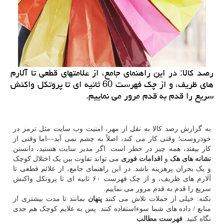
رصد کالا: در این راهنمای جامع، از علامتهای قطعی تا آلارم
های ظریف، و از چک فهرست 60 ثانیه ای تا پروتکل واکنش
سریع را قدم به قدم مرور می نماییم.
به گزارش رصد کالا به نقل از مهر، امنیت وب سایت مثل ترمز در
خودروست؛ وقتی کار می کند، اصلاً به چشم نمی آید—اما وقتی از
کار بیفتد، همه چیز در خطر است. اگر مدیر سایت هستید، دانستن
نشانه های هک
و
اقدامات فوری
می تواند تفاوت بین یک اختلال کوچک
و یک بحران پرهزینه باشد. در این راهنمای جامع، از علائم قطعی تا
آلارم های ظریف، و از چک فهرست ۶۰ ثانیه ای تا پروتکل واکنش
سریع را قدم به قدم مرور می نماییم.
نکته: خیلی از حملات تلاش می کنند
پنهان
بمانند تا مدت بیشتری از
منابع / داده های شما سوءاستفاده کنند. پس به علایم کوچک هم جدی
نگاه کنید.
فهرست مطالب