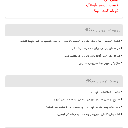
قیمت بیسیم باوفنگ
کوتاه کننده لینک
پربیننده ترین رصدکالا
احتمال تمدید رایگان بودن مترو و اتوبوس تا بعد از مراسم خاکسپاری رهبر شهید انقلاب
درآمدهای پایدار تهران ۴۷ درصد رشد کرد
متروی تهران در آماده باش کامل برای مهمانی غدیر
سازوکار تعیین نرخ سرویس مدارس
پربحث ترین رصدکالا
هشدار هواشناسی تهران
شروع بهسازی مدارس تهران برمبنای خواسته دانش آموزان
واگن های چینی متروی تهران از چه مسیری وارد کشور می شوند؟
آماده باش خادمان شهری برای خدمت به جاماندگان اربعین