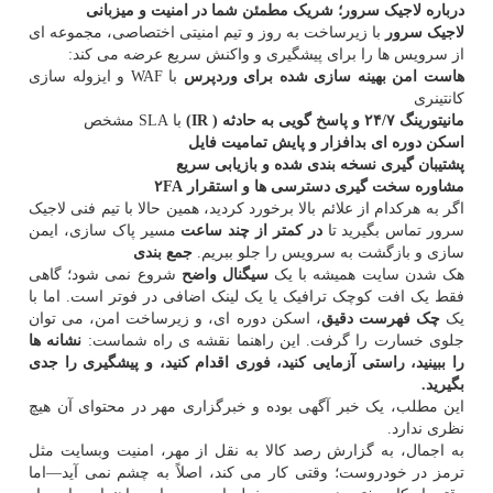
درباره لاجیک سرور؛ شریک مطمئن شما در امنیت و میزبانی
لاجیک سرور
با زیرساخت به روز و تیم امنیتی اختصاصی، مجموعه ای
از سرویس ها را برای پیشگیری و واکنش سریع عرضه می کند:
هاست امن بهینه سازی شده برای وردپرس
با WAF و ایزوله سازی
کانتینری
مانیتورینگ
۲۴/۷ و پاسخ گویی به حادثه (
IR)
با SLA مشخص
اسکن دوره ای بدافزار و پایش تمامیت فایل
پشتیبان گیری نسخه بندی شده و بازیابی سریع
مشاوره سخت گیری دسترسی ها و استقرار
۲FA
اگر به هرکدام از علائم بالا برخورد کردید، همین حالا با تیم فنی لاجیک
سرور تماس بگیرید تا
در کمتر از چند ساعت
مسیر پاک سازی، ایمن
سازی و بازگشت به سرویس را جلو ببریم.
جمع بندی
هک شدن سایت همیشه با یک
سیگنال واضح
شروع نمی شود؛ گاهی
فقط یک افت کوچک ترافیک یا یک لینک اضافی در فوتر است. اما با
یک
چک فهرست دقیق
، اسکن دوره ای، و زیرساخت امن، می توان
جلوی خسارت را گرفت. این راهنما نقشه ی راه شماست:
نشانه ها
را ببینید، راستی آزمایی کنید، فوری اقدام کنید، و پیشگیری را جدی
بگیرید.
این مطلب، یک خبر آگهی بوده و خبرگزاری مهر در محتوای آن هیچ
نظری ندارد.
به اجمال، به گزارش رصد کالا به نقل از مهر، امنیت وبسایت مثل
ترمز در خودروست؛ وقتی کار می کند، اصلاً به چشم نمی آید—اما