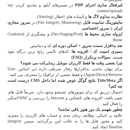
غیرفعال سازی اجرای
PHP
در مسیرهای آپلود و محدود کردن wp-
content/uploads
نظارت مداوم لاگ ها
و آستانه های اخطار (Alerting)
مانیتورینگ تمامیت فایل
(File Integrity Monitoring) در
سرور مجازی
ایران
یا
سرور اختصاصی
ایزوله سازی محیط ها
(Dev/Staging/Prod) و پیشگیری از Credential
Reuse
ضد بدافزار سمت سرور + اسکن دوره ای
کد و دیتابیس
ممیزی امنیت کد / افزونه ها
؛ کدهای ناایمن رایج ترین درگاه نفوذ
هستند.
سوالات پرتکرار (FAQ)
چرا بعضی وقت ها فقط کاربران موبایل ریدایرکت می شوند؟
برای پنهان ماندن، بدافزارها رفتار شرطی دارند (بر اساس User-
Agent/Device/Referrer) و فقط بخشی از ترافیک را منحرف می کنند.
اگر
Title/Meta نتایج گوگل عوض شده اما داخل
CMS درست است
چه کنم؟
احتمال تزریق کد برای موتورهای جستجو وجود دارد. سریعاً فایل های
تغییر یافته، افزونه های ناشناس و htaccess را بررسی و WAF/اسکنر
را فعال کنید.
چطور بفهمم بک دور هنوز باقی نمانده؟
علاوه بر اسکن، وظایف زمان بندی و حساب های کاربری را ممیزی
کنید و مجوز فایل ها را به حالت امن برگردانید. سپس Integrity
Baseline ایجاد کنید.