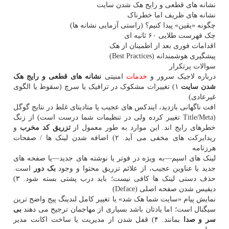
نشانه های قطعی و رایج هک شدن سایت
نشانه های ظریف اما خطرناک
چگونه «یقین» پیدا کنیم؟ (راستی آزمایی نشانه ها)
چک فهرست طلایی ۶۰ ثانیه ای
اقدامات فوری بعد از اطمینان از هک
پیشگیری هوشمندانه (Best Practices)
سوالات پرتکرار
درباره لاجیک سرور و
خدمات
امنیتی
نشانه های قطعی و رایج هک
شدن سایت
۱) تغییرات مشکوک در ترافیک یا سرچ (سقوط یا الگوی
غیرعادی)
افت ناگهانی بازدید، ایندکس های عجیب یا متادیتای غلط در نتایج گوگل
(Title/Meta تغییر کرده ولی در تنظیمات شما درست است) از زنگ
خطرهای رایج اند. این موارد به طور معمول از
تزریق کد مخرب
و
ریدایرکت های مخفی می آید. ۲) اضافه شدن لینک ها / صفحات
هرزنامه
لینک های اسپم—به ویژه در فوتر یا نوشته های جدید—یا صفحه های
جدید با عناوین عجیب، از علائم تزریق محتوا و وجود
بک دور
است.
حذف دستی لینک ها کافی نیست؛ باید درب پشتی بسته شود. ۳)
دیفیس شدن صفحه اصلی (Deface)
نمایش پیام «سایت شما هک شد» یا تغییر کامل لندینگ پیج واضح ترین
سیگنال است؛ اما یادتان باشد بسیاری از مهاجمان ترجیح می دهند
بی
سر و صدا
بمانند. ۴) قفل شدن از مدیریت یا ساخت اکانت مدیر