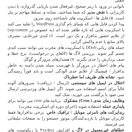
جعلی
ناتوانی در ورود با رمز صحیح، غیرفعال شدن بازیابی گذرواژه، یا دیدن
کاربرانی با
نقش مدیر
که شما نساختید، نشانه ی تسلط مهاجم بر پنل
است. ۵) فایل ها / اسکریپت های ناشناخته روی سرور
پیدا کردن فایل هایی که شِمای نام گذاری WordPress را تقلید می کنند
یا اسکریپت هایی که تازه ظاهر شده اند (به خصوص در wp-content)
از علایم حضور بدافزار و بک دور است. ۶) کندی غیرعادی، مصرف
بالای منابع یا عدم واکنش گرایی
حمله های رباتی/‏DDoS یا اسکریپت های مخرب می توانند سبب کندی
چشم گیر شوند. بررسی لاگ ها (IPهای پر درخواست)، نرخ خطا و
صف پردازش را جدی بگیرید. ۷) هشدارهای مرورگر و گوگل
پیام های اخطار در مرورگر یا فهرست سیاه شدن دامنه به خاطر
بدافزار / فیشینگ از علایم جدی آلودگی است و باید فوراً رسیدگی
شود.
نشانه های ظریف اما خطرناک
اختلال در ایمیل های سیستمی
(ارسال / دریافت): سرورهای آلوده
غالباً برای اسپم استفاده می شوند. اگر ایمیل های وردپرسی ارسال
نمی شود یا برگشت می خورند، شک کنید
وظایف زمان بندی (
Cron) مشکوک
: برنامه های cron می توانند برای
پایداری حمله
استفاده شوند (اجرای دوره ای اسکریپت مخرب)
ریدایرکت های نامرئی موبایل / ترافیک خاص
: برخی بدافزارها فقط
کاربران موبایل یا بازدیدکنندگان موتور جستجو را به صفحات تبلیغاتی
می فرستند.
خطاهای غیرمعمول در لاگ
و افزایش ۴xx/۵xx یا ریکوئست های