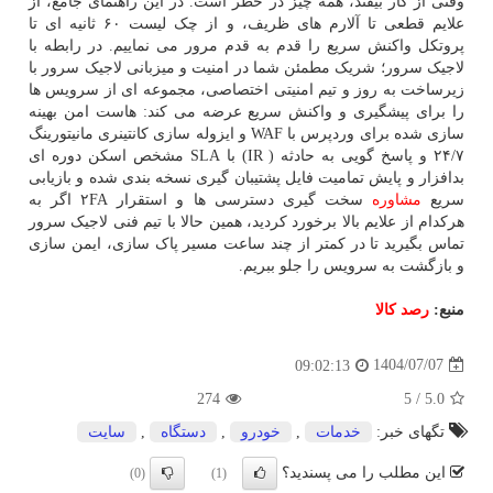
وقتی از کار بیفتد، همه چیز در خطر است. در این راهنمای جامع، از
علایم قطعی تا آلارم های ظریف، و از چک لیست ۶۰ ثانیه ای تا
پروتکل واکنش سریع را قدم به قدم مرور می نماییم. در رابطه با
لاجیک سرور؛ شریک مطمئن شما در امنیت و میزبانی لاجیک سرور با
زیرساخت به روز و تیم امنیتی اختصاصی، مجموعه ای از سرویس ها
را برای پیشگیری و واکنش سریع عرضه می کند: هاست امن بهینه
سازی شده برای وردپرس با WAF و ایزوله سازی کانتینری مانیتورینگ
۲۴/۷ و پاسخ گویی به حادثه ( IR) با SLA مشخص اسکن دوره ای
بدافزار و پایش تمامیت فایل پشتیبان گیری نسخه بندی شده و بازیابی
سریع
مشاوره
سخت گیری دسترسی ها و استقرار ۲FA اگر به
هرکدام از علایم بالا برخورد کردید، همین حالا با تیم فنی لاجیک سرور
تماس بگیرید تا در کمتر از چند ساعت مسیر پاک سازی، ایمن سازی
و بازگشت به سرویس را جلو ببریم.
منبع:
رصد كالا
1404/07/07
09:02:13
274
5
/
5.0
تگهای خبر:
خدمات
,
خودرو
,
دستگاه
,
سایت
این مطلب را می پسندید؟
(0)
(1)