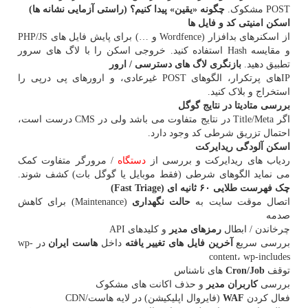
POST مشکوک.
چگونه «یقین» پیدا کنیم؟ (راستی آزمایی نشانه ها)
اسکن امنیتی کد و فایل ها
از اسکنرهای بدافزار (Wordfence و …) برای پایش فایل های PHP/JS
و مقایسه Hash استفاده کنید. خروجی اسکن را با لاگ های سرور
تطبیق دهید.
بازنگری لاگ های دسترسی / ارور
IPهای پرتکرار، الگوهای POST غیرعادی، و ارورهای پی درپی را
استخراج و بلاک کنید.
بررسی متادیتا در نتایج گوگل
اگر Title/Meta در نتایج متفاوت می باشد ولی در CMS درست است،
احتمال تزریق شرطی کد وجود دارد.
اسکن آلودگی ریدایرکت
ردیاب های ریدایرکت و بررسی از
دستگاه
/ مرورگر متفاوت کمک
می نماید الگوهای شرطی (فقط موبایل یا گوگل بات) کشف شوند.
چک فهرست طلایی ۶۰ ثانیه ای (Fast Triage)
اتصال موقت سایت به
حالت نگهداری
(Maintenance) برای کاهش
صدمه
چرخاندن / ابطال
رمزهای مدیر
و کلیدهای API
بررسی سریع
آخرین فایل های تغییر یافته
داخل
هاست ایران
در wp-
content، wp-includes
توقف
Cron/Job
های ناشناس
بررسی
کاربران مدیر
و حذف اکانت های مشکوک
فعال کردن
WAF
(فایروال اپلیکیشن) در لایه هاست/CDN