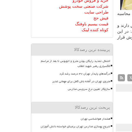
خرید و فروش خودرو
شرکت صنعتی سخت پوشش
طراحی سایت
 محاسبه
فیش حج
قیمت بیسیم باوفنگ
دارند و
کوتاه کننده لینک
 در این
در فهرست فروش قرار
پربیننده ترین رصدکالا
احتمال تمدید رایگان بودن مترو و اتوبوس تا بعد از مراسم
خاکسپاری رهبر شهید انقلاب
درآمدهای پایدار تهران ۴۷ درصد رشد کرد
متروی تهران در آماده باش کامل برای مهمانی غدیر
سازوکار تعیین نرخ سرویس مدارس
پربحث ترین رصدکالا
هشدار هواشناسی تهران
شروع بهسازی مدارس تهران برمبنای خواسته دانش آموزان