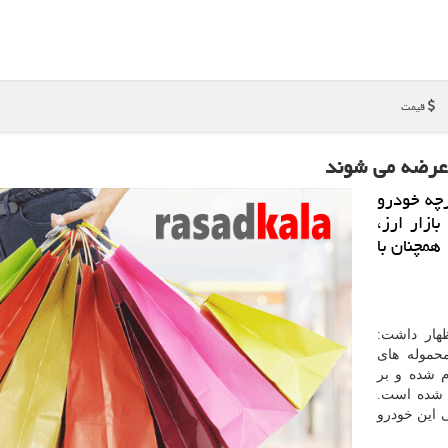
قیمت
 عرضه می شوند
رچه خودرو
ازار ارز،
همچنان با
هار داشت:
حموله های
م شده و بر
م شده است.
ی این خودرو