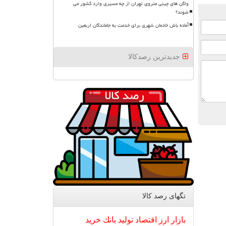
واگن های چینی متروی تهران از چه مسیری وارد کشور می
شوند؟
آماده باش خادمان شهری برای خدمت به جاماندگان اربعین
جدیدترین رصدکالا
تگهای رصد كالا
بازار
ارز
اقتصاد
تولید
بانك
خرید