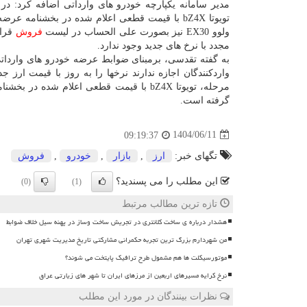
مدیر سامانه یکپارچه خودرو های وارداتی اضافه کرد: در 
تویوتا bZ4X با قیمت قطعی اعلام شده در بخشنامه ع
ولوو EX30 نیز بصورت علی الحساب در لیست
فروش
قرار
مجدد با نرخ های جدید وجود ندارد.
به گفته تقدسی، برمبنای ضوابط عرضه خودرو های وارداتی
واردکنندگان اجازه ندارند نرخها را به روز با قیمت ارز جد
گرفته است.
1404/06/11
09:19:37
تگهای خبر:
ارز
,
بازار
,
خودرو
,
فروش
این مطلب را می پسندید؟
(0)
(1)
تازه ترین مطالب مرتبط
هشدار درباره ی ساخت کلانتری در تجریش ساخت وساز در پهنه سیل خلاف ضوابط
من شهردارم بزرگ ترین تجربه حکمرانی مشارکتی تاریخ مدیریت شهری تهران
موتورسیکلت ها هم مشمول طرح ترافیک پایتخت می شوند؟
نرخ کرایه مسیرهای اربعین از مرزهای ایران تا شهر های زیارتی عراق
نظرات بینندگان در مورد این مطلب