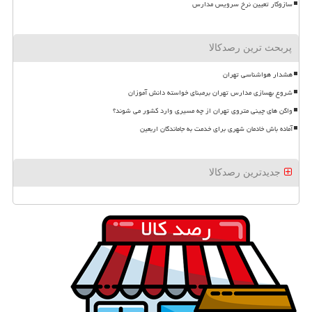
سازوکار تعیین نرخ سرویس مدارس
پربحث ترین رصدکالا
هشدار هواشناسی تهران
شروع بهسازی مدارس تهران برمبنای خواسته دانش آموزان
واگن های چینی متروی تهران از چه مسیری وارد کشور می شوند؟
آماده باش خادمان شهری برای خدمت به جاماندگان اربعین
جدیدترین رصدکالا