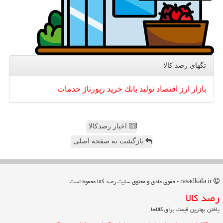
تگهای رصد كالا
بازار
ارز
اقتصاد
تولید
بانك
خرید
رپورتاژ
خدمات
اخبار رصدکالا
بازگشت به صفحه اصلی
rasadkala.ir - حقوق مادی و معنوی سایت رصد كالا محفوظ است
رصد كالا
یافتن بهترین قیمت برای کالاها