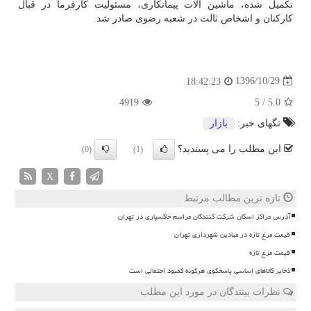
تكمیل شده، ماشین آلات پیمانكاری، مسئولیت كارفرما در قبال
كاركنان و اشخاص ثالث در شعبه رضوی صادر شد.
1396/10/29
18:42:23
4919
5
/
5.0
تگهای خبر:
بازار
این مطلب را می پسندید؟
(0)
(1)
X
تازه ترین مطالب مرتبط
آدرس مراکز اسکان شرکت کنندگان مراسم خاکسپاری در تهران
قیمت مرغ تازه در میادین شهرداری تهران
قیمت مرغ تازه
ذخایر کالاهای اساسی پاسخگوی هرگونه کمبود احتمالی است
نظرات بینندگان در مورد این مطلب