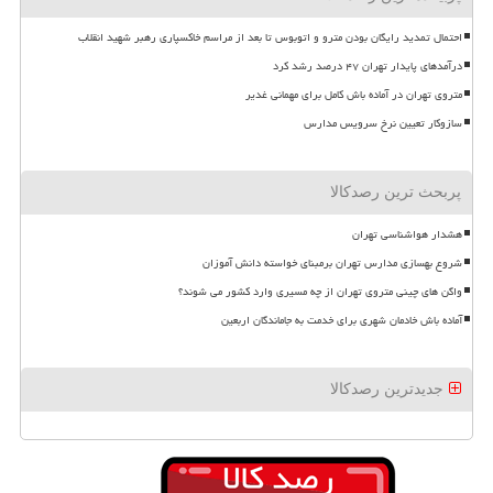
احتمال تمدید رایگان بودن مترو و اتوبوس تا بعد از مراسم خاکسپاری رهبر شهید انقلاب
درآمدهای پایدار تهران ۴۷ درصد رشد کرد
متروی تهران در آماده باش کامل برای مهمانی غدیر
سازوکار تعیین نرخ سرویس مدارس
پربحث ترین رصدکالا
هشدار هواشناسی تهران
شروع بهسازی مدارس تهران برمبنای خواسته دانش آموزان
واگن های چینی متروی تهران از چه مسیری وارد کشور می شوند؟
آماده باش خادمان شهری برای خدمت به جاماندگان اربعین
جدیدترین رصدکالا