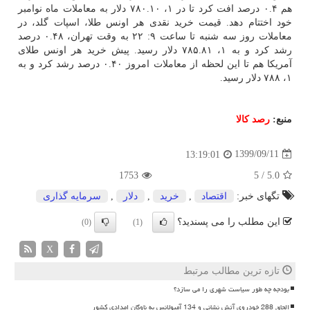
هم ۰.۴ درصد افت کرد تا در ۱، ۷۸۰.۱۰ دلار به معاملات ماه نوامبر
خود اختتام دهد. قیمت خرید نقدی هر اونس طلا، اسپات گلد، در
معاملات روز سه شنبه تا ساعت ۹: ۲۲ به وقت تهران، ۰.۴۸ درصد
رشد کرد و به ۱، ۷۸۵.۸۱ دلار رسید. پیش خرید هر اونس طلای
آمریکا هم تا این لحظه از معاملات امروز ۰.۴۰ درصد رشد کرد و به
۱، ۷۸۸ دلار رسید.
منبع:
رصد كالا
1399/09/11
13:19:01
1753
5
/
5.0
تگهای خبر:
اقتصاد
,
خرید
,
دلار
,
سرمایه گذاری
این مطلب را می پسندید؟
(0)
(1)
X
تازه ترین مطالب مرتبط
بودجه چه طور سیاست شهری را می سازد؟
الحاق 288 خودروی آتش نشانی و 134 آمبولانس به ناوگان امدادی کشور