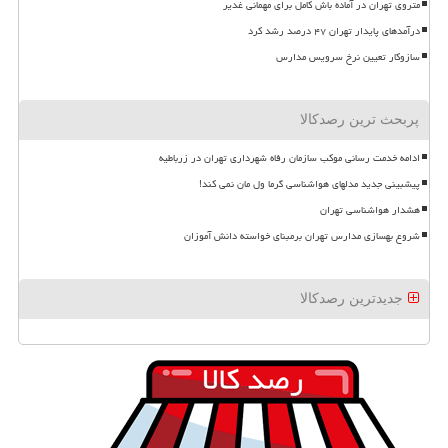
متروی تهران در آماده باش کامل برای مهمانی غدیر
درآمدهای پایدار تهران ۴۷ درصد رشد کرد
سازوکار تعیین نرخ سرویس مدارس
پربحث ترین رصدکالا
ادامه خدمت رسانی موکب سازمان رفاه شهرداری تهران در زرباطیه
پیشبینی جدید مدلهای هواشناسی گرما ول مان نمی کند!
هشدار هواشناسی تهران
شروع بهسازی مدارس تهران برمبنای خواسته دانش آموزان
جدیدترین رصدکالا