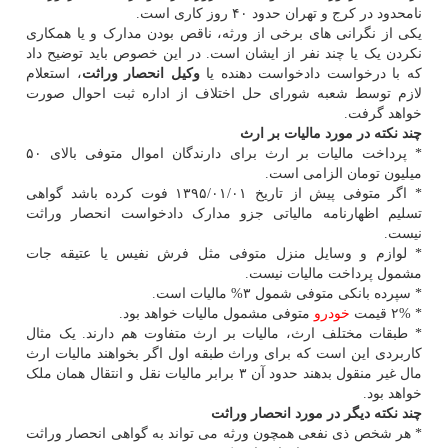
نامحدود در کرج و تهران حدود ۴۰ روز کاری است.
یکی از نگرانی های برخی از ورثه، ناقص بودن مدارک و یا همکاری
نکردن یک یا چند نفر از ایشان است. در این خصوص باید توضیح داد
که با درخواست دادخواست دهنده یا
وکیل انحصار وراثت
، استعلام
لازم توسط شعبه شورای حل اختلاف از اداره ثبت احوال صورت
خواهد گرفت.
چند نکته در مورد مالیات بر ارث
* پرداخت مالیات بر ارث برای دارندگان اموال متوفی بالای ۵۰
میلیون تومان الزامی است.
* اگر متوفی پیش از تاریخ ۰۱/‏۰۱/‏۱۳۹۵‬ فوت کرده باشد گواهی
تسلیم اظهارنامه مالیاتی جزو مدارک دادخواست انحصار وراثت
نیست.
* لوازم و وسایل منزل متوفی مثل فرش نفیس یا عتیقه جات
مشمول پرداخت مالیات نیست.
* سپرده بانکی متوفی شمول ۳% مالیات است.
* ۲% قیمت
خودرو
متوفی مشمول مالیات خواهد بود.
* طبقات مختلف ارث، مالیات بر ارث متفاوت هم دارند. یک مثال
کاربردی این است که برای وراث طبقه اول اگر بخواهند مالیات ارث
مال غیر منقول بدهند حدود آن ۳ برابر مالیات نقل و انتقال همان ملک
خواهد بود.
چند نکته دیگر در مورد انحصار وراثت
* هر شخص ذی نفعی همچون ورثه می تواند به گواهی انحصار وراثت