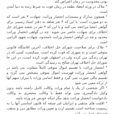
بودن محدودیت در زمان اعتراض کند.
* ملاک در ورثه انعقاد نطفه در زمان فوت به شرط زنده به دنیا آمدن
است.
* همچون مدارک و مستندات انحصار وراثت، شهادت ۳ نفر است که
به دو صورت است. یا این که ۳ نفر شاهد به دفتر اسناد رسمی برای
گواهی امضا مراجعه می کنند و یا این که ۳ نفر در شعبه شورای حل
اختلاف برای شهادت حاضر می شوند. چه در گواهی انحصار وراثت
محدود و چه در گواهی انحصار وراثت نامحدود، شهادت شهود الزامی
است.
* ملاک برای صلاحیت شورای حل اختلاف، آخرین اقامتگاه قانونی
متوفی است و نه شهری که فوت کرده است. ممکنست کسی که در
تهران زندگی می کرده ولی در اصفهان فوت کرده است، در این جا
شورای حل اختلاف تهران صالح به رسیدگی است.
* انحصار وراثت با تقسیم اموال متوفی کاملاً متفاوت می باشد در
گواهی انحصار وراثت فهرست اموال متوفی مشخص نمی گردد و
تقسیم مالی صورت نمی گیرد و فقط اسامی وراث با میزان سهم آنها
از ترکه معین می شود.
* اگر شخصی از یک یا تمام وراث وکالت کامل داشته باشد بدون
وکیل دادگستری نمی تواند فقط با وکالت محضری به وکالت
دادخواست انحصار وراثت بدهد مگر اینکه خودش جز ورثه باشد.
* اقلیت های مذهبی و ایرانیان غیر شیعه که قانون اساسی آنها را به
رسمیت شناخته است تقسیم ارث و تعیین وراث مطابق دین و مذهب
خودشان عمل می کنند.