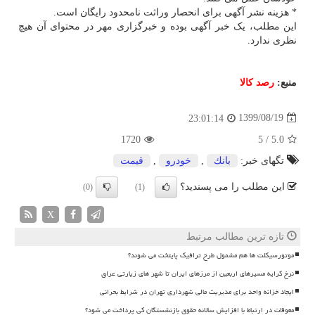
* هزینه نشر آگهی برای انحصار وراثت نامحدود رایگان است.
این مطلب، یک خبر آگهی بوده و خبرگزاری مهر در محتوای آن هیچ
نظری ندارد.
منبع:
رصد كالا
1399/08/19
23:01:14
1720
5
/
5.0
تگهای خبر:
بانك
,
خودرو
,
قیمت
این مطلب را می پسندید؟
(0)
(1)
X
تازه ترین مطالب مرتبط
موتورسیکلت ها هم مشمول طرح ترافیک پایتخت می شوند؟
نرخ کرایه مسیرهای اربعین از مرزهای ایران تا شهر های زیارتی عراق
ایجاد خزانه واحد برای مدیریت مالی شهرداری تهران در شرایط بحرانی
معوقات در ارتباط با افزایش سالانه حقوق بازنشستگان کی پرداخت می شود؟