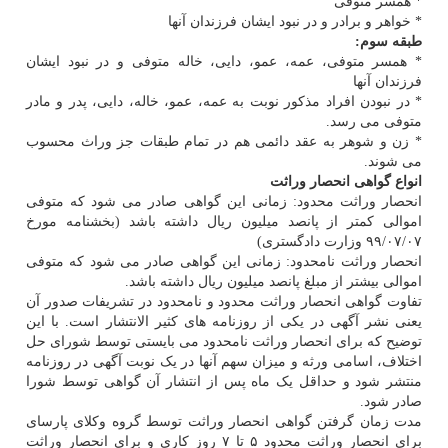
* همسر متوفی
* خواهر و برادر و در نبود ایشان فرزندان آنها
طبقه سوم:
* همسر متوفی، عمه، عمو، دایی، خاله متوفی و در نبود ایشان
فرزندان آنها
* در نبودن افراد مذکور نوبت به عمه، عمو، خاله، دایی، پدر و مادر
متوفی می رسد.
* زن و شوهر به عقد دائمی هم در تمام طبقات جز وراث محسوب
می شوند.
انواع گواهی انحصار وراثت
انحصار وراثت محدود: زمانی این گواهی صادر می شود که متوفی
اموالی کمتر از پانصد میلیون ریال داشته باشد (بخشنامه مورخ
۰۷/‏۰۷/‏۹۹‬ وزارت دادگستری)
انحصار وراثت نامحدود: زمانی این گواهی صادر می شود که متوفی
اموالی بیشتر از مبلغ پانصد میلیون ریال داشته باشد.
تفاوت گواهی انحصار وراثت محدود و نامحدود در تشریفات صدور آن
یعنی نشر آگهی در یکی از روزنامه های کثیر الانتشار است. با این
توضیح که برای انحصار وراثت نامحدود می بایستی توسط شورای حل
اختلاف، اسامی ورثه و میزان سهم آنها در یک نوبت آگهی در روزنامه
منتشر شود و حداقل یک ماه پس از انتشار آن گواهی توسط شورا
صادر شود.
مدت زمان گرفتن گواهی انحصار وراثت توسط گروه وکلای پارسای
برای انحصار وراثت محدود ۵ تا ۷ روز کاری و برای انحصار وراثت