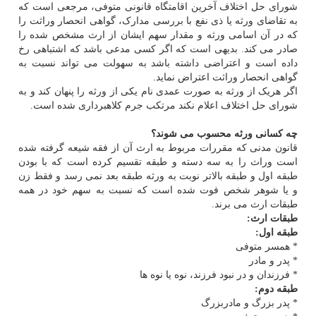
شورای حل اختلاف آخرین اقامتگاه قانونی متوفی، مرجعی است که
به تقاضای ورثه یا ذی نفع با بررسی مدارک، گواهی انحصار وراثت را
که در آن اسامی ورثه و مقدار سهم ایشان از ارث مشخص شده را
صادر می کند. بدیهی است که اگر کسی مدعی باشد که اشتباهی رخ
داده است و اعتراضی داشته باشد به سهولت می تواند نسبت به
گواهی انحصار وراثت اعتراض نماید.
اگر هریک از ورثه به صورت عمدی نام یکی از ورثه را پنهان کند و به
شورای حل اختلاف اعلام نکند مرتکب جرم کلاهبرداری شده است.
چه کسانی ورثه محسوب می شوند؟
قانون مدنی که مقررات مربوط به ارث آن از فقه شیعه گرفته شده
است وراث را به سه دسته و طبقه تقسیم کرده است که با بودن
طبقه اول و طبقه بالاتر نوبت به ورثه طبقه بعد نمی رسد و فقط زن
و یا شوهر شخص فوت شده است که نسبت به سهم خود در همه
طبقات ارث می برند.
طبقات ارث:
طبقه اول:
* همسر متوفی
* پدر و مادر
* فرزندان و در نبود فرزند، نوه یا نوه ها
طبقه دوم:
* پدر بزرگ و مادربزرگ