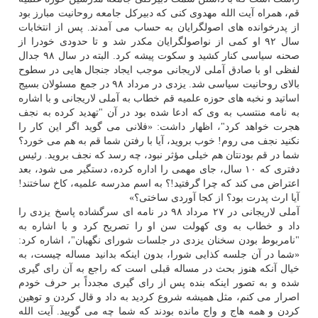
قم، همراه آیت الله مهدوی کنی که دبیرکل جامعه روحانیت مبارز بود
از پدرخوانده های اصولگرایان به حساب می آمدند. پس از انتخابات
سال ۹۲ او کمی از نواصولگرایان مکدر شد و تا حدودی خودرا از
صحنه سیاسی کنار کشید و سکوت پیشه کرد. البته در سال ۹۸ جدال
لفظی او با صادق آملی لاریجانی موجب ایجاد جنجال هایی در سطوح
بالای روحانیت سیاسی شد. یزدی در مرداد ۹۸ در جمع مسئولان بسیج
اساتید و نخبه های حوزه علمیه قم خطاب به آملی لاریجانی و با اشاره
به نامه منتسب به وی که ادعا شده بود در آن "تهدید کرده به نجف
هجرت خواهد کرد"، اظهار داشت: «فلانی می گوید اگر این کار را
نکنید نجف می روم! خوب بروید، آیا با رفتن شما قم به هم می خورد؟
شما در قم بودنتان هم خیلی مؤثر نبود، چه رسد که نجف بروید. رئیس
دفتری که ۱۰ سال، جای مهمی را اداره کرده، دستگیر می شود، بعد
اعتراض می کند که چرا گرفتید!؟ به اسم مدرسه علمیه، کاخ ساختند!
آیا ارث پدرت بود؟ از کجا آوردی ساختی؟»
آملی لاریجانی در ۲۷ مرداد ۹۸ در نامه ای سرگشاده پاسخ یزدی را
داد و خطاب به وی کهولت سن او را تصریح کرد و با اشاره به
"نامربوط بودن سخنان یزدی در جلسات شورای نگهبان"، اشاره کرد:
«شما در آن جلسه کذایی شورا، بدون اینکه بدانید مساله چیست، به
خیال آنکه هنوز بحث در مساله قبلی است که راجع به آن رای گیری
شده و به تصور اینکه بنده پس از رای گیری مجدداً بر حرف خودم
اصرار می کنم، مثل همیشه شروع کردید به داد و قال کردن و توهین
کردن و همه هاج و واج مانده بودند که شما چه می گویید. آیت الله