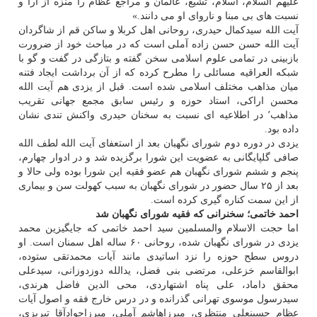
علیهم السلام، اسلام، تشیع، عالمان و مراجع عظام را منزه از آرا و
نسبت های بی مبنا و ناروای او می دانند.»
آیت الله سیدکمال حیدری، روحانی اهل کربلا و ساکن قم از شاگردان
آیت الله حسن حسن زاده آملی است که در مباحث خود از ضرورت
بازبینی در تمامی علوم اسلامی سخن گفته و بتازگی در گفت و گو با
شبکه العراقیه مسائلی را مطرح کرده که از آن برداشت ایجاد فتنه
میان مذاهب مختلف اسلامی شده است. قبل از یزدی هم آیت الله
محسن اراکی، استاد حوزه و رئیس سابق مجمع جهانی تقریب
مذاهب٬ در اطلاعیه ای نسبت به سخنان حیدری واکنش تندی نشان
داده بود.
یزدی در دوره دوم شورای نگهبان بعد از استعفای آیت الله لطف الله
صافی گلپایگانی به عضویت این شورا برگزیده شد و در ادوار چهارم،
پنجم و ششم شورای نگهبان هم عضو فقیه این شورا بوده ولی حالا و
بعد از ۲۵ سال حضور در شورای نگهبان به سبب کهولت سن و بیماری
از این سمت کناره گیری کرده است.
احمد خاتمی؛ سخنرانی که فقیه شورای نگهبان شد
اما حجت الاسلام والمسلمین سید احمد خاتمی که جایگیزین محمد
یزدی در شورای نگهبان شده، روحانی ۶۰ ساله اهل سمنان است. او
دروس سطح حوزه را نزد اساتیدی مانند آیات محمدتقی ستوده،
ابوالقاسم خزعلی، مرتضی بنی فضل، یدالله دوزدوزانی، سیدعلی
محقق داماد، علی پناه اشتهاردی، محی الدین فاضل هرندی،
سیدرسول موسوی تهرانی گذرانده و در درس خارج فقه و اصول آیات
عظام حسینعلی منتظری، میرزاهاشم آملی، میرزاجوادآقا تبریزی،