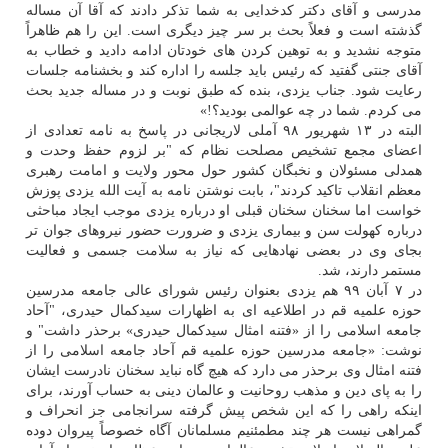
مدرسی و آقای دکتر کدخدایی به شما تذکر دادند که آقا آن مساله
گذشته است و فعلاً بحث بر سر چیز دیگری است. این را هم ظاهراً
متوجه نشدید و به توهین کردن های خودتان ادامه دادید و خطاب به
آقای جنتی گفتید که رئیس باید جلسه را اداره کند و بخشنامه جلسات
رعایت شود. جناب یزدی، بنده که طبق نوبت و در مساله جدید بحث
می کردم. شما در چه عوالمی بودید؟!»
البته در ۱۳ شهریور ۹۸ آملی لاریجانی در پاسخ به نامه تعدادی از
اعضای مجمع تشخیص مصلحت نظام که "بر لزوم حفظ وحدت و
همدلی مسئولان و نخبگان کشور حول محور ولایت و امامت رهبری
معظم انقلاب تاکید کردند"، بابت نوشتن نامه به آیت الله یزدی پوزش
خواست اما سخنان سخنان قبلی او درباره یزدی موجب ایجاد مباحثی
درباره کهولت سن و بیماری یزدی و ضرورت حضور نیروهای جوان تر
بجای وی در بعضی نهادهایی که نیاز به سلامت جسمی و فعالیت
مستمر دارند، شد.
در ۷ آبان ۹۹ هم یزدی بعنوان رئیس شورای عالی جامعه مدرسین
حوزه علمیه قم در اطلاعیه ای به اظهارات سیدکمال حیدری، "آحاد
جامعه اسلامی را از «فتنه امثال سیدکمال حیدری» برحذر داشت" و
نوشت: «جامعه مدرسین حوزه علمیه قم آحاد جامعه اسلامی را از
فتنه امثال وی برحذر می دارد که هیچ گاه نباید سخنان نادرست ایشان
را به پای دین و مذهب روحانیت و عالمان دینی به حساب آورند، برای
اینکه راهی را که این شخص پیش گرفته سرانجامی جز انحراف و
گمراهی نیست هر چند مطمئنیم مسلمانان آگاه خصوصاً پیروان دوده