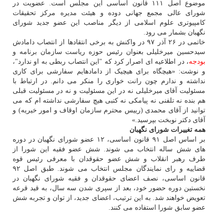
موضوع اصل ۱۱۱ قانون اساسی این مجلس است. عضویت در
شورای عالی مجمع جهانی دوده و هیئت مدیره مرکز تحقیقات
کامپیوتری علوم اسلامی از دیگر مناصب این عضو جدید شورای
نگهبان بشمار می رود.
خاتمی در ۲۶ آذر ۹۷ در واکنش به برخی انتقادها از انتصاب دامادش
سیدحسین میرخلیلی بعنوان رئیس حوزه ریاست سازمان برنامه و
بودجه
، در اطلاعیه ای اصرار کرد که "این انتصاب ربطی به او ندارد"،
و نوشت: «هیچگاه برای هیچیک از دامادهایم سفارشی برای کاری
نداشته و ندارم چون رانت خواری را منکر می دانم. در ارتباط با
مسئولیت آقای میرخلیلی نه در این مسئولیت و نه در مسئولیت قبلی
هم بنده نه تلفنی نه پیامکی نه کتبی هیچ سفارشی نداشته ام که می
توانید از آقای محمدی (رییس محترم سازمان اوقاف و امور خیریه) و
آقای دکتر نوبخت بپرسید.»
همه تغییرات شورای نگهبان
بر اساس اصل ۹۱ قانون اساسی، ۱۲ عضو شورای نگهبان در دوره
های شش ساله انتخاب می شوند. شش عضو فقیه این شورا از
طرف رهبر انقلاب و شش عضو حقوقدان با معرفی رئیس قوه
قضاییه و رای نمایندگان مجلس انتخاب می شوند. طبق اصل ۹۲
قانون اساسی، نصف اعضای حقوق­دان و فقیه شورای نگهبان در
نخستین دوره حضور خود، بعد از سپری شدن سه سال، به قید قرعه
تعویض خواهند شد. به این ترتیب، اعضای جدید، از توان و تجربه شش
عضو سابق شورا استفاده می کنند.