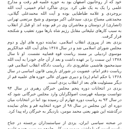
خود که از روحانیون اصفهان بود به حوزه علمیه قم رفت و مدارج
علمی را یک به یک طی کرد. یزدی شاگرد امام خمینی، آیت الله
بروجردی و علامه طباطبایی بوده و آیت الله محمدعلی گیلانی،
محمدتقی مصباح یزدی، سیدعلی اکبر موسوی و شیخ مرتضی تهرانی
(انصاری) از دوستان و معاشران وی در قم بوده اند. او قبل از انقلاب
به سبب کارهای تبلیغاتی مقابل رژیم شاه بارها مورد تعقیب و شکنجه
قرار گرفت.
یزدی بعد از پیروزی انقلاب اسلامی، نماینده دوره های اول و دوم
مجلس شورای اسلامی شد و در سال ۱۳۶۸ بجای آیت الله عبدالکریم
موسوی اردبیلی بر مسند ریاست قوه قضاییه نشست. او تا سال
۱۳۷۸ این سمت را بر عهده داشت و بعد از آن جای خودرا به آیت الله
سیدمحمود هاشمی شاهرودی داد. ریاست دادگاه انقلاب اسلامی قم،
ریاست دفتر امام، عضویت در شورای بازبینی قانون اساسی در سال
۱۳۶۸ با حکم امام (ره) و دبیری شورای عالی حوزه های علمیه قم از
دیگر مسئولیت های بعد از انقلاب یزدی است.
یزدی در انتخابات دوره پنجم مجلس خبرگان رهبری در سال ۹۴
نتوانست بوسیله فهرست اصولگرایان وارد مجلس خبرگانی شود که
در سال ۹۳ به ریاست دوره چهارم آن رسیده بود اما در انتخابات میان
دوره ای این مجلس در سال ۹۸ از حوزه انتخابیه قم و بجای نماینده
درگذشته این شهر یعنی محمد مومن، باردیگر به خبرگان راه پیدا کرد.
در صحنه سیاسی ایران، یزدی از سیاستمداران برجسته در جناح
راست است که با داشتن سمت دبیرکلی جامعه مدرسین حوزه علمیه