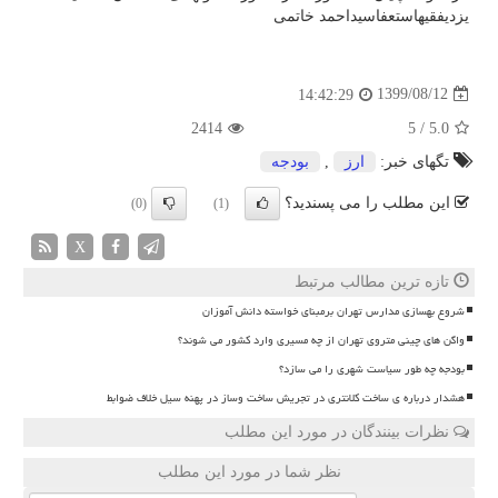
یزدیفقیهاستعفاسیداحمد خاتمی
1399/08/12
14:42:29
2414
5
/
5.0
تگهای خبر:
ارز
,
بودجه
این مطلب را می پسندید؟
(0)
(1)
X
تازه ترین مطالب مرتبط
شروع بهسازی مدارس تهران برمبنای خواسته دانش آموزان
واگن های چینی متروی تهران از چه مسیری وارد کشور می شوند؟
بودجه چه طور سیاست شهری را می سازد؟
هشدار درباره ی ساخت کلانتری در تجریش ساخت وساز در پهنه سیل خلاف ضوابط
نظرات بینندگان در مورد این مطلب
نظر شما در مورد این مطلب