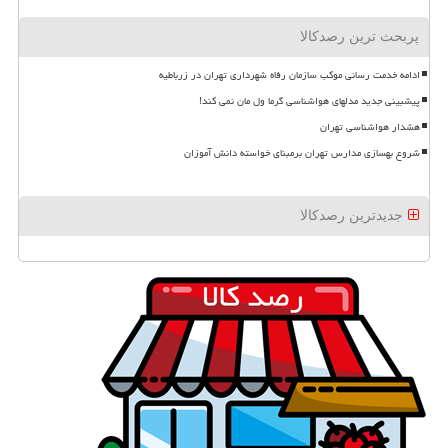
پربحث ترین رصدکالا
ادامه خدمت رسانی موکب سازمان رفاه شهرداری تهران در زرباطیه
پیشبینی جدید مدلهای هواشناسی گرما ول مان نمی کند!
هشدار هواشناسی تهران
شروع بهسازی مدارس تهران برمبنای خواسته دانش آموزان
جدیدترین رصدکالا