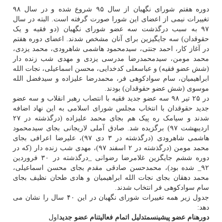
دوره هفتم شورای نگهبان از سال ۹۵ شروع شده و در سال ۹۸
تغییرات نیمی از اعضای این شورا صورت گرفته است. البته در سال
۹۷ به سبب درگذشت سه عضو شورای نگهبان (دو فقیه و یک
حقوقدان) سه جایگیزین برای آنان مشخص شدند. اعضای دوره هفتم
در آغاز کار، احمد جنتی، سیدمحمود هاشمی شاهرودی، محمد یزدی،
محمد مومن، سیدمحمدرضا مدرسی یزدی و مهدی شب زنده دار
(شش عضو فقیه) و عباسعلی کدخدایی، محسن اسماعیلی، نجات الله
ابراهیمیان، سام سوادکوهی فر، محمدرضا علیزاده و سیدفضل الله
موسوی (شش عضو حقوقدان) بودند.
در ۲۵ تیر ۹۸ سه عضو جدید فقیه با انتصاب رهبر انقلاب و سه عضو
جدید حقوقدان با انتخاب مجلس شورای اسلامی به این نهاد اضافه
شدند و سیامک ره پیک هم بجای محمد علیزاده (درگذشته در ۲۷
اردیبهشت ۹۷) برگزیده شد. صادق آملی لاریجانی بجای سیدمحمود
هاشمی شاهرودی (درگذشته در ۳ دی ۹۷)، علیرضا اعرافی بجای
محمد مومن (درگذشته در ۲ اسفند ۹۷)، مهدی شب زنده دار (که در
دوره ششم جایگزین غلامرضا رضوانی _درگذشته در ۳۰ فروردین
۹۲_ شده بود)، محمدحسن صادقی مقدم بجای محسن اسماعیلی،
محمد دهقان بجای نجات الله ابراهیمیان و هادی طحان نظیف بجای
سام سوادکوهی فر انتخاب شدند.
جدول زیر همه تغییرات شورای نگهبان در این ۴۰ سال را نشان می
دهد:
دوره
نام عضو پیشین
سمت
دلیل اتمام فعالیت
نام عضو جدید
اول