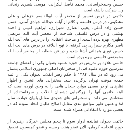
حسین وحیدخراسانی، محمد فاضل لنکرانی، موسی شبیری زنجانی
و... شرکت داشته است.
خاتمی در درس تفسیر از محضر آیات ابوالقاسم خزعلی و علی
مشکینی، در درس فلسفه و کلام از آیات عبدالله جوادی آملی، حسن
حسن زاده آملی، یحیی انصاری شیرازی، ابراهیم امینی و احمد
بهشتی و در درس فلسفی شناخت از محضر آیت الله مرتضی
مطهری بهره برده است. او مباحث اعتقادی را در درس های آیت الله
ناصر مکارم شیرازی پی گرفته، با نهج البلاغه در درس های آیت الله
حسین نوری همدانی آشنا شده و در فن خطابه از محضر آیت الله
محمدتقی فلسفی بهره برده است.
خاتمی علاوه بر تدریس در حوزه علمیه بعنوان یکی از اعضای جامعه
مدرسین حوزه علمیه قم، از سخنرانان اصلی جمهوری اسلامی بشمار
می رود که در سال ۱۳۸۴ با حکم رهبر انقلاب بعنوان یکی از ائمه
جمعه موقت تهران برگزیده شد. سخنرانی های آتشین و اظهار
نظرهای او در بعضی موارد جنجال هایی را به وجود آورده است که
البته خاتمی آنها را بزرگنمایی دشمنان انقلاب و سوءاستفاده از
سخنانش می داند. او سخنرانی های شدیدی مقابل بانیان حوادث سال
۸۸ و همین طور مواضع تندی مقابل اصلاح طلبان اتخاذ نموده که در
بعضی موارد با انتقاداتی همراه شده است.
خاتمی بعنوان نماینده ادوار سوم تا پنجم مجلس خبرگان رهبری از
حوزه انتخابیه کرمان، الان عضو هیئت رییسه و عضو کمیسیون تحقیق