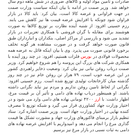
صادرات و تامین مواد اولیه و کالاهای ضروری در شش ماهه دوم سال
خواهد شد. وزیر صمت در ادامه با بیان اینکه سیاست وزارت صمت
در جهت فراوانی و عرضه کالا است، بیان کرد: باید کالا در بازار
فراوان شود چونکه با افزایش عرضه قیمت ها نیز کاهش می یابند.
رزم حسینی افزود: از شنبه آینده نظارت بر توزیع کالاها به صورت
هوشمند برای مقابله با گران فروشی با همکاری تعزیرات در بازار
تشدید می شود و بازرسی از مراکز اصلی، بنکداران و انبارداران طبق
قانون صورت خواهد گرفت و در صورت مشاهده هر گونه تخلف
برخورد قانونی صورت می پذیرد. وی با بیان اینکه قائل به عرضه همه
محصولات فولادی در
بورس
فلزات هستیم، افزود: در چند روز آینده با
همکاری شرکت های بزرگ این پروسه را هم شروع خواهیم کرد. وزیر
صمت درباب روغن نباتی نیز بیان کرد: وضعیت ذخایر راهبردی کشور
در این عرصه خوب است، ۷۹ هزار تن روغن خام نیز در چند روز
گذشته میان کارخانجات تولیدی توزیع شده است. رزم حسینی افزود:
نگرانی از لحاظ تامین روغن نداریم و مردم نیز نباید نگرانی داشته
باشند. او همینطور درباب نهاده های دامی و تأثیر آن بر قیمت مرغ،
اظهار داشت: با
ارز
۴۲۰۰ تومانی نهاده های دامی وارد می شود و در
اختیار وزارت جهاد کشاورزی قرار می گیرد و شبکه توزیع تا مصرف
کننده نهایی در اختیار وزارت جهاد است. وزیر صمت اشاره کرد: ستاد
تنظیم بازار برمبنای فاکتورهای وزارت جهاد و مشورت تشکل ها قیمت
گذاری مرغ را انجام می دهد و امیدواریم با افزایش عرضه نهاده های
دامی به ثبات نسبی در بازار مرغ نیز برسیم.