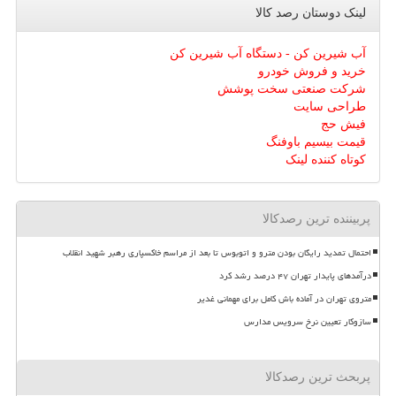
لینک دوستان رصد كالا
آب شیرین کن - دستگاه آب شیرین کن
خرید و فروش خودرو
شرکت صنعتی سخت پوشش
طراحی سایت
فیش حج
قیمت بیسیم باوفنگ
کوتاه کننده لینک
پربیننده ترین رصدکالا
احتمال تمدید رایگان بودن مترو و اتوبوس تا بعد از مراسم خاکسپاری رهبر شهید انقلاب
درآمدهای پایدار تهران ۴۷ درصد رشد کرد
متروی تهران در آماده باش کامل برای مهمانی غدیر
سازوکار تعیین نرخ سرویس مدارس
پربحث ترین رصدکالا