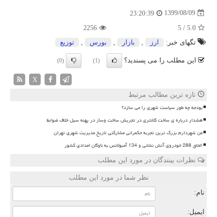
1399/08/09
23:20:39
2256
5
/
5.0
تگهای خبر:
ارز
,
بازار
,
بورس
,
توزیع
این مطلب را می پسندید؟
(0)
(1)
X
تازه ترین مطالب مرتبط
بودجه چه طور سیاست شهری را می سازد؟
هشدار درباره ی ساخت کلانتری در تجریش ساخت وساز در پهنه سیل خلاف ضوابط
من شهردارم بزرگ ترین تجربه حکمرانی مشارکتی تاریخ مدیریت شهری تهران
الحاق 288 خودروی آتش نشانی و 134 آمبولانس به ناوگان امدادی کشور
نظرات بینندگان در مورد این مطلب
نظر شما در مورد این مطلب
نام:
ایمیل: