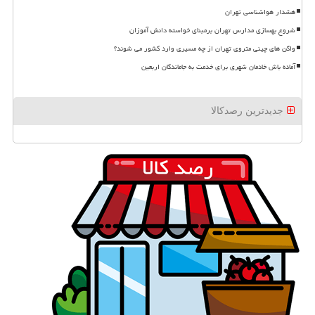
هشدار هواشناسی تهران
شروع بهسازی مدارس تهران برمبنای خواسته دانش آموزان
واگن های چینی متروی تهران از چه مسیری وارد کشور می شوند؟
آماده باش خادمان شهری برای خدمت به جاماندگان اربعین
جدیدترین رصدکالا