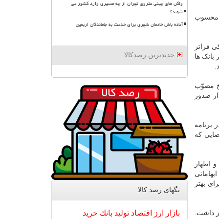
واگن های چینی متروی تهران از چه مسیری وارد کشور می
شوند؟
ی محسوب
آماده باش خادمان شهری برای خدمت به جاماندگان اربعین
ی فراتر
جدیدترین رصدکالا
بانک ها
.
خ مصوّب
از صدور
 برنامه
منیت قضایی که
و اظهار
بهاماتی
ای بهتر
تگهای رصد كالا
بازار
ارز
اقتصاد
تولید
بانك
خرید
ر داشت: