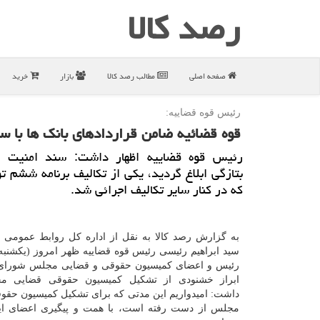
رصد كالا
صفحه اصلی
مطالب رصد كالا
بازار
خرید
رئیس قوه قضاییه:
قوه قضائیه ضامن قراردادهای بانك ها با 
رئیس قوه قضاییه اظهار داشت: سند امنیت ق
بتازگی ابلاغ گردید، یكی از تكالیف برنامه ششم ت
كه در كنار سایر تكالیف اجرائی شد.
به گزارش رصد کالا به نقل از اداره کل روابط عمومی ق
سید ابراهیم رئیسی رئیس قوه قضاییه ظهر امروز (یکشنبه) 
رئیس و اعضای کمیسیون حقوقی و قضایی مجلس شورای ا
ابراز خشنودی از تشکیل کمیسیون حقوقی قضایی م
داشت: امیدواریم این مدتی که برای تشکیل کمیسیون حقو
مجلس از دست رفته است، با همت و پیگیری اعضای ای