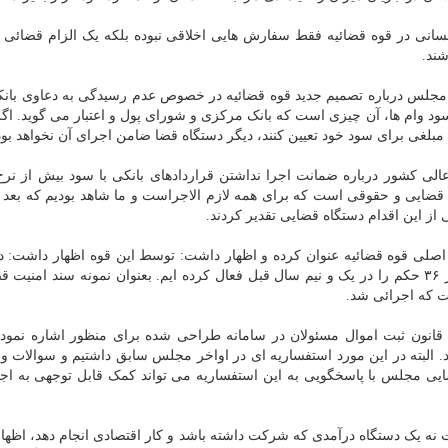
سانی در قوه قضائیه فقط سفارش هایی اخلاقی نبوده بلکه یک الزام قضائ
شند.
جلس درباره تصمیم جدید قوه قضائیه در خصوص عدم رسیدگی به دعاوی بانک
ود وام ها، آن چیزی است که بانک مرکزی و شورای پول و اعتبار می گوید. اگر 
مبلغی برای سود خود تعیین کنند، دیگر دستگاه قضا ضامن اجرای آن نخواهد بود
الی کشور درباره ضمانت اجرا نداشتن قراردادهای بانکی با سود بیش از نر
ن قضایی و حقوقی است که برای همه لازم الاجراست و ما شاهد بودیم که بعد 
ی از این اقدام دستگاه قضایی تقدیر کردند.
صلی قوه قضائیه عنوان کرده و اظهار داشت: توسط این قوه اظهار داشت: در
ششم توسعه ۳۶ حکم برای قوه قضاییه وجود دارد و ما هر ۳۶ حکم را در یک و نیم سال قبل فعال کرده ایم. بعنوان نمونه سند ا
ت که اجرائی شد.
انون ثبت اموال مسئولان در سامانه طراحی شده برای منظور اشاره نمود 
. البته در این مورد استفساریه ای در اواخر مجلس سابق داشتیم و سوالات و ا
یی مجلس با پاسخگویی به این استفساریه می تواند کمک قابل توجهی به اجر
ت نه یک دستگاه درآمدی که شرکت داشته باشد و کار اقتصادی انجام دهد، اظها