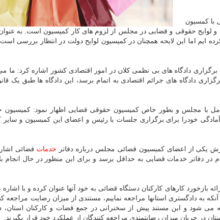
با کمسیون
قی و قضایی مجلس، اضافه کرد: اولویت بندی طرح ‎ها و لوایح حقوقی و قضایی در مجلس از لزوم های کار کمیسیون است. به ع
 ایم اما این لایحه همچنان در کمیسیون لوایح دولت در انتظار بررسی است، ا
ه برگزاری دادگاه های بی نظمی کلان در امور اقتصادی کشور اشاره کرد: ما می
زاری دادگاه های جرائم اقتصادی به اتمام برسد، این دادگاه ها طبق یک قانو
تعامل با مجلس و بطور خاص کمیسیون حقوقی قضایی اظهار نمود: کمیسیون 
 آمادگی خودرا برای برگزاری جلسات با رئیس و اعضای این کمیسیون و سایر 
رش یکی از اعضای کمیسیون قضائی مجلس درباره دفاتر
خدمات
قضائی اشاره
در دفاتر خدمات قضایی به حداقل برسد و برای این منظور در حال انجام باز
ه بازخورد کارهای کارکنان دستگاه قضائی به خود آنها عنوان کرده و با اشاره ب
نکه به دادگستری استانها مراجعه نماییم، مستندی از میزان رضایت مراجعه کنن
ه می شود و این مستند پیش از سخنرانی در جمع قضات و کارکنان استان، 
تان در جریان میزان رضایتمندی مراجعه کنندگان از عملکرد خود قرار بگیرند.