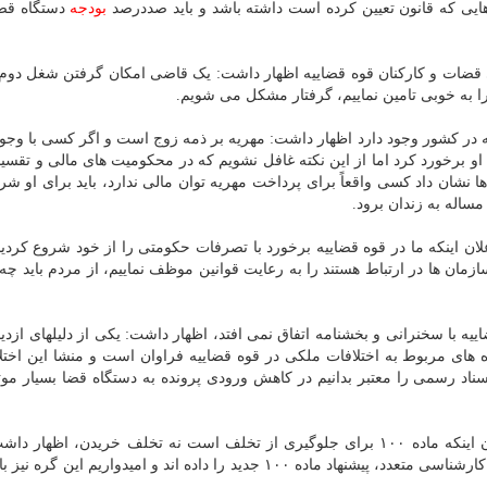
هایی که قانون تعیین کرده است داشته باشد و باید صددرصد
بودجه
دستگاه قض
قضات و کارکنان قوه قضاییه اظهار داشت: یک قاضی امکان گرفتن شغل دوم ر
 به خوبی تامین نماییم، گرفتار مشکل می شویم.
 در کشور وجود دارد اظهار داشت: مهریه بر ذمه زوج است و اگر کسی با وجود 
با او برخورد کرد اما از این نکته غافل نشویم که در محکومیت های مالی و تقس
 نشان داد کسی واقعاً برای پرداخت مهریه توان مالی ندارد، باید برای او شر
 مساله به زندان برود.
ن اینکه ما در قوه قضاییه برخورد با تصرفات حکومتی را از خود شروع کردیم
ازمان ها در ارتباط هستند را به رعایت قوانین موظف نماییم، از مردم باید چه
یه با سخنرانی و بخشنامه اتفاق نمی افتد، اظهار داشت: یکی از دلیلهای ازدیا
 های مربوط به اختلافات ملکی در قوه قضاییه فراوان است و منشا این اختل
سناد رسمی را معتبر بدانیم در کاهش ورودی پرونده به دستگاه قضا بسیار موث
رئیس قوه قضائیه در بخش پایانی صحبت های خود با اعلان اینکه ماده ۱۰۰ برای جلوگیری از تخلف است نه تخلف خریدن، اظ
عدالت اداری و معاونت حقوقی قوه قضاییه بعد از جلسات کارشناسی متعدد، پیشنهاد ماده ۱۰۰ جدید را داده اند و امیدواریم