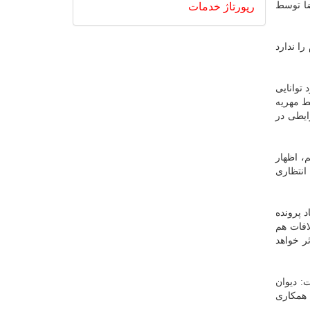
ا توسط
رپورتاژ
خدمات
ا ندارد
توانایی
یط مهریه
ایطی در
، اظهار
 انتظاری
د پرونده
افات هم
ر خواهد
هار داشت: دیوان
 این گره نیز با همکاری