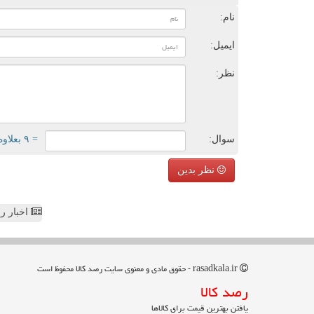
نام:
ایمیل:
نظر:
سوال:
= ۹ بعلاوه ۳
نظر بدین
اخبار رص
rasadkala.ir - حقوق مادی و معنوی سایت رصد كالا محفوظ است
رصد كالا
یافتن بهترین قیمت برای کالاها