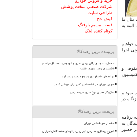
خرید و فروش خودرو
شرکت صنعتی سخت پوشش
طراحی سایت
فیش حج
نوان مثال ما
قیمت بیسیم باوفنگ
لبته به
کوتاه کننده لینک
 خواهیم
نی اجرا
پربیننده ترین رصدکالا
احتمال تمدید رایگان بودن مترو و اتوبوس تا بعد از مراسم
خاکسپاری رهبر شهید انقلاب
حقوقی و
کمیسیون
درآمدهای پایدار تهران ۴۷ درصد رشد کرد
متروی تهران در آماده باش کامل برای مهمانی غدیر
سازوکار تعیین نرخ سرویس مدارس
 نمود و
نگاه در
پربحث ترین رصدکالا
ه برنامه
هشدار هواشناسی تهران
دگان به
در حضور
شروع بهسازی مدارس تهران برمبنای خواسته دانش آموزان