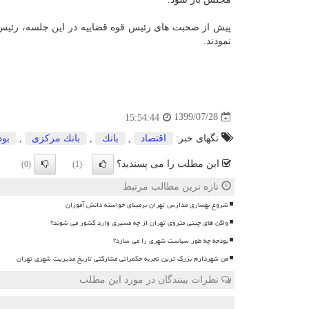
پیش از صحبت های رئیس قوه قضاییه در این جلسه، رئی
نمودند.
1399/07/28
15:54:44
تگهای خبر:
اقتصاد
,
بانك
,
بانك مركزی
,
بود
این مطلب را می پسندید؟
(0)
(1)
تازه ترین مطالب مرتبط
شروع بهسازی مدارس تهران برمبنای خواسته دانش آموزان
واگن های چینی متروی تهران از چه مسیری وارد کشور می شوند؟
بودجه چه طور سیاست شهری را می سازد؟
من شهردارم بزرگ ترین تجربه حکمرانی مشارکتی تاریخ مدیریت شهری تهران
نظرات بینندگان در مورد این مطلب
ن