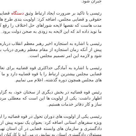
جبران شود.
رئیسی با تاکید بر ضرورت ایجاد ارتباط وثیق
دستگاه
قضایی 
حقو
مدت هاست که نقصها لایحه شوراهای حل اختلاف را رفع کرده
ما نوید داده اند که این لایحه به زودی به صحن دولت برود.
رئیسی با اشاره به استجازه اخیر رهبر معظم انقلاب دربار
پیش از آنکه زمان استجازه از مقام معظم رهبری درباب برگ
شود و لازمه این امر تصمیم مجلس است.
رئیسی با اشاره به آمادگی حداکثری قوه قضاییه برای 
قضایی مجلس بیشترین ارتباط را با قوه قضاییه دارد و ما
های مجلس همچون دوره گذشته، اعلام می نماییم.
رئیس قوه قضائیه در بخش دیگری از سخنان خود، به گزا
اظهار داشت: یکی از اولویت ها این است که معطلی مردم 
ساز و کار دفاتر خدمات هستیم.
رئیسی یکی از اولویت های دوران تحول در قوه قضائیه را ارائ
ویژه سفرهای استانی اضافه کرد: بعنوان یک نمونه پیش از آ
دادگستری و سازمان های وابسته قضایی در آن استان تهی
مسئولان دادگستری استان به نمایش درمی آید تا کارکنان اس