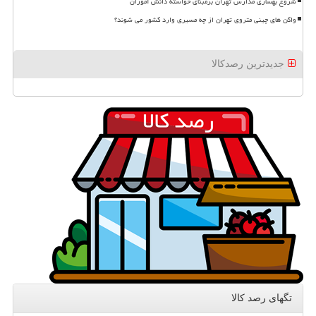
شروع بهسازی مدارس تهران برمبنای خواسته دانش آموزان
واگن های چینی متروی تهران از چه مسیری وارد کشور می شوند؟
جدیدترین رصدکالا
تگهای رصد كالا