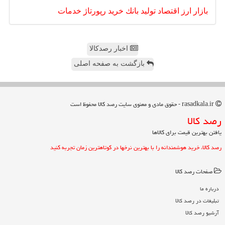
بازار
ارز
اقتصاد
تولید
بانك
خرید
رپورتاژ
خدمات
اخبار رصدکالا
بازگشت به صفحه اصلی
rasadkala.ir - حقوق مادی و معنوی سایت رصد كالا محفوظ است
رصد كالا
یافتن بهترین قیمت برای کالاها
رصد کالا، خرید هوشمندانه را با بهترین نرخها در کوتاهترین زمان تجربه کنید
صفحات رصد كالا
درباره ما
تبلیغات در رصد كالا
آرشیو رصد كالا