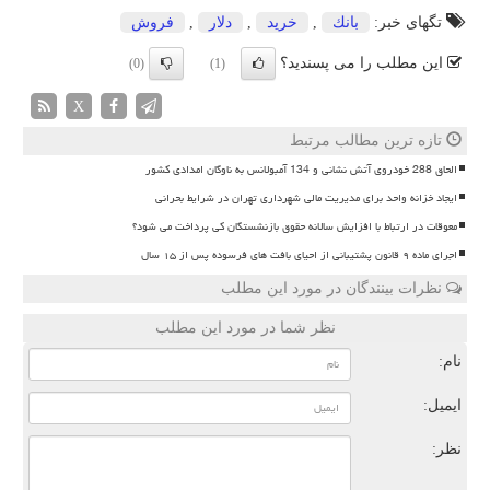
تگهای خبر:
بانك
,
خرید
,
دلار
,
فروش
این مطلب را می پسندید؟
(0)
(1)
X
تازه ترین مطالب مرتبط
الحاق 288 خودروی آتش نشانی و 134 آمبولانس به ناوگان امدادی کشور
ایجاد خزانه واحد برای مدیریت مالی شهرداری تهران در شرایط بحرانی
معوقات در ارتباط با افزایش سالانه حقوق بازنشستگان کی پرداخت می شود؟
اجرای ماده ۹ قانون پشتیبانی از احیای بافت های فرسوده پس از ۱۵ سال
نظرات بینندگان در مورد این مطلب
نظر شما در مورد این مطلب
نام:
ایمیل:
نظر: