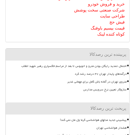
خرید و فروش خودرو
شرکت صنعتی سخت پوشش
طراحی سایت
فیش حج
قیمت بیسیم باوفنگ
کوتاه کننده لینک
پربیننده ترین رصدکالا
احتمال تمدید رایگان بودن مترو و اتوبوس تا بعد از مراسم خاکسپاری رهبر شهید انقلاب
درآمدهای پایدار تهران ۴۷ درصد رشد کرد
متروی تهران در آماده باش کامل برای مهمانی غدیر
سازوکار تعیین نرخ سرویس مدارس
پربحث ترین رصدکالا
پیشبینی جدید مدلهای هواشناسی گرما ول مان نمی کند!
هشدار هواشناسی تهران