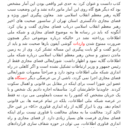
کذب دانست و عنوان کرد: به حدی غیر واقعی بودن این آمار مشخص
بود که دیگر هیچ گاه روی این آمار مانور داده نشد و این وضعیت سبب
گلایه رهبر معظم انقلاب اسلامی شد. معاون پیگیری امور ویژه و
فضای مجازی دادگستری استان تهران از سانسور صحبت های اخیر
رهبر معظم انقلاب اسلامی درباب فضای مجازی گفت و بیان کرد:
آنگونه که باید در رسانه ها به موضوع فضای مجازی و شبکه ملی
اطلاعات پرداخته نشد در حالیکه درباره موضوعی دیگر همچون
ضرورت ممنوع شدن
واردات
گوشی آیفون بارها صحبت شد و باید از
رادیو گفت و گو بابت پیگیری این مساله تشکر کرد. وی از به زمین
ماندن دستور و سخن رهبر معظم انقلاب اسلامی درباره شبکه ملی
اطلاعات گلایه نمود و اظهار داشت: شورایعالی فضای مجازی فقط از
رئیس جمهور و وزیر ارتباطات تشکیل نشده است و اگر کاهلی در راه
اندازی شبکه ملی اطلاعات وجود دارد و صراحتاً مصوبات شورایعالی
فضای مجازی اجرا نمی گردد، ناشی از بی عرضگی دیگر
دستگاه
های
عضو این شورا است برای اینکه در مقابل بی قانونی و اهمال سکوت
کردند. جاویدنیا خاطرنشان کرد: متأسفانه اجازه دادیم یک شخص و یا
یک جریان مشخص که کشور را به سمت نامعلومی می برد، نه فقط
در عرصه شبکه ملی اطلاعات، بلکه در تمام عرصه ها، بی قانونی
انجام دهد. وی با ابراز گلایه از راه اندازی فناوری «۵G» در عین حال
تاکید کرد: مخالفت ما به معنای مخالفت با فناوری نیست برای اینکه
فضای مجازی فرصت های بسیار زیادی دارد. از فضای مجازی و راه
اندازی فناوری اطلاعات، می توان در حوزه شفاف سازی قراردادهای