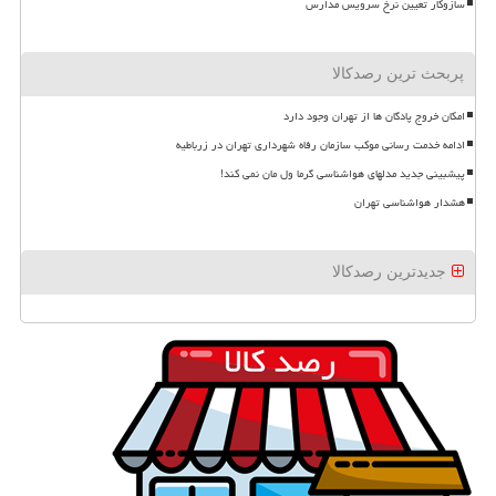
سازوکار تعیین نرخ سرویس مدارس
پربحث ترین رصدکالا
امکان خروج پادگان ها از تهران وجود دارد
ادامه خدمت رسانی موکب سازمان رفاه شهرداری تهران در زرباطیه
پیشبینی جدید مدلهای هواشناسی گرما ول مان نمی کند!
هشدار هواشناسی تهران
جدیدترین رصدکالا