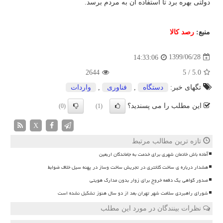
دولتی بهره برد تا استفاده آن به مردم برسد.
منبع:
رصد كالا
1399/06/28
14:33:06
2644
5
/
5.0
تگهای خبر:
دستگاه
,
فناوری
,
واردات
این مطلب را می پسندید؟
(0)
(1)
X
تازه ترین مطالب مرتبط
آماده باش خادمان شهری برای خدمت به جاماندگان اربعین
هشدار درباره ی ساخت کلانتری در تجریش ساخت وساز در پهنه سیل خلاف ضوابط
صدور گواهی یک دفعه خروج برای زوار بدون مدارک هویتی
شورای راهبردی سلامت شهر تهران بعد از دو سال هنوز تشکیل نشده است
نظرات بینندگان در مورد این مطلب