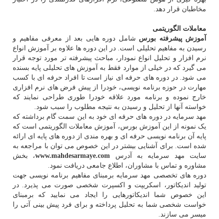
مخاطبان قرار دهد.
معاملات الگوریتمی
آموزش پیشرفته بورس
شامل دوره هایی بعد از معرفی مفاهیم و
رسیدن به مفاهیم تحلیلی است. در این دوره ها علاوه بر آموزش انواع
نرم افزار و تحلیل انواع نمودار، مباحث پیشرفته تر مورد توجه قرار
می گیرد که در خیلی از موارد فقط به آموزش های تحلیلی پایه بسنده
می شود. در دوره های حرفه ای نیاز است تا افراد حرفه ای با کسب
مهارت در حوزه برنامه نویسی، خودرا از پیش فرض های نرم افزاری
خارج نموده و برنامه مورد علاقه خودرا طوری طراحی نمایند که
خواسته آنها از تحلیل و رسیدن به نتیجه مطلوب را سبب شود.
مهد سرمایه در دوره های حرفه ای خود به این سمت گام برداشته که
یک نمونه از این آموزش بورس، آموزش معاملات الگوریتمی است که
پایه آن برنامه نویسی حرفه ای و بهره مندی از دوره های پایه ای ارائه
شده است. برای آشنایی بیشتر در این خصوص می توان با مراجعه به
سایت مهد سرمایه به آدرس
www.mahdesarmaye.com
، بخش
مشاوره و تماس با مشاوران، اطلاع جامعی دریافت نمود.
دوره های تخصصی مهد سرمایه برمبنای مفاهیم برنامه نویسی جهت
تولید اندیکاتور، اسکریپت و اکسپرت شخصی صورت می پذیرد. در
این خصوص شما اندیکاتورهایی را ایجاد می نمایید که برمبنای
خواست شخصی شما به تحلیل پرداخته و برای فرد پیش بینی آتی را
میسر می سازند.