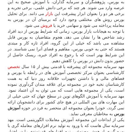
به بورس، پژوهشگران و سرمایه گذاران، با آموزش صحیح به این
عرصه وارد می شوند. هر چند که برخی دانش علمی، برخی تجربه و
برخی هر دو را بعنوان ابزار پیشرفت این
بازار
می دانند. برای تحلیل
بورس روش های مختلفی وجود دارد که برمبنای آن در بورس به
معامله پرداخته می شود و سهامی خرید یا
فروش
می شود.
با توجه به هیجانات بازار بورس، زمانی که شرایط بورس از دید افراد
رشد شاخص ها را نشان می دهد، هجوم متقاضیان به بورس قابل
مشاهده می باشد که خیلی از این گروه، افراد تازه کار و مبتدی
هستند که حتی به خوبی بورس، مفاهیم و فضای آنرا نمی شناسند. در
این شرایط بهتر است که با رجوع به افراد خبره، ریسک حاصل از
حضور بدون دانش در بورس را کاهش دهیم.
مهد سرمایه مجموعه ای پیشرفته با قدمتی بیش از ۱۵ سال
تخصص
کارشناسی بعنوان مرکز تخصصی آموزش های در رابطه با بورس و
فضاهای مالی و با داشتن تجهیزات خلاقانه روز دنیا که به همت
کارشناسان نخبه خود در مجموعه برای علاقه مندان گردآوری نموده
است، یکی از مجموعه هایی است که می توان به آن اعتماد نمود.
مهد سرمایه با آموزش الگوهای نوین در سطح جهان که حتی خیلی از
این مهارت های بین المللی در هیچ جای کشور برای دانشجویان ارائه
نمی گردد، خودرا بعنوان مجموعه ای منحصر به فرد در حوزه
آموزش
بورس
به مخاطبان معرفی نماید.
یکی از ابداعات این مجموعه آموزش معاملات الگوریتمی است. مهد
سرمایه سال هاست که با ورود به تولید نرم افزارهای معامله گری با
بهره گیری از هوش مصنوعی، نرم افزارهای قدرتمندی را در اختیار