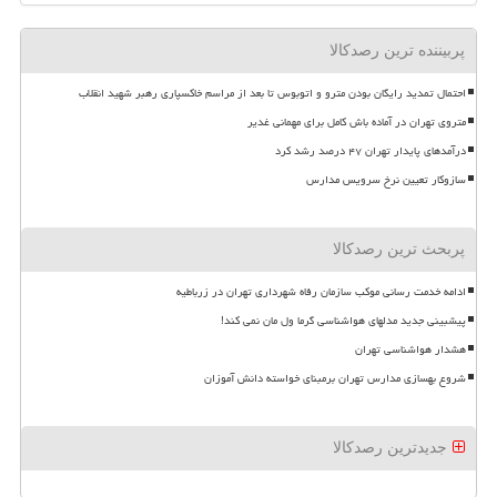
پربیننده ترین رصدکالا
احتمال تمدید رایگان بودن مترو و اتوبوس تا بعد از مراسم خاکسپاری رهبر شهید انقلاب
متروی تهران در آماده باش کامل برای مهمانی غدیر
درآمدهای پایدار تهران ۴۷ درصد رشد کرد
سازوکار تعیین نرخ سرویس مدارس
پربحث ترین رصدکالا
ادامه خدمت رسانی موکب سازمان رفاه شهرداری تهران در زرباطیه
پیشبینی جدید مدلهای هواشناسی گرما ول مان نمی کند!
هشدار هواشناسی تهران
شروع بهسازی مدارس تهران برمبنای خواسته دانش آموزان
جدیدترین رصدکالا