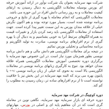
شرکت مهد سرمایه بعنوان یک شرکت نوآور در ارائه آموزش حرفه
ای بورس بوسیله معاملات الگوریتمی به دنبال رسیدن به ارتقای
کیفیت معاملات و به روز رسانی دانش افراد در این حوزه می باشد.
معاملات الگوریتمی که انجام معامله با بهره گیری از نتایج و خروجی
برنامه نوشته شده است، بسیار مورد توجه بوده و هم اکنون نگرش
خیلی از علاقه مندان بورس به این سمت تغییر پیدا کرده است. جهت
استفاده از معاملات الگوریتمی باید رصد کردن بازار و تغییرات قیمت
به همراه الگوهای مرتبط آنرا به خوبی بشناسیم و به دنبال آن با بهره
گیری از نرم افزارهای برنامه نویسی، مبادرت به تولید الگوریتم و
برنامه محاسباتی و تحلیلی بورس نمائیم.
در نتیجه برای معاملات الگوریتمی هم دانش مالی و هم دانش برنامه
نویسی بطور همزمان مورد نیاز است. در این خصوص مهد سرمایه با
برگزاری دوره تخصصی آموزش معاملات الگوریتمی همراه علاقه
مندان خواهد بود. تنوع به کارگیری زبانهای برنامه نویسی در معاملات
الگوریتمی بالا است به نحوی که خیلی از زبان برنامه نویسی c++ یا
پایتون بهره می برند که البته مهد سرمایه در این بخش نیز با خلاقیت
توانسته است تا از نرم افزارهای ساده تر، زمان رسیدن به مطلوب را
کم کند.
دوره کوچینگ در شرکت مهد سرمایه
دوره حرفه ای بازار سرمایه مهد سرمایه، نگاهی نوین در معامله
گری است که در آن مفاهیم پایه ای و اصلی در
بورس
، مهارتهای