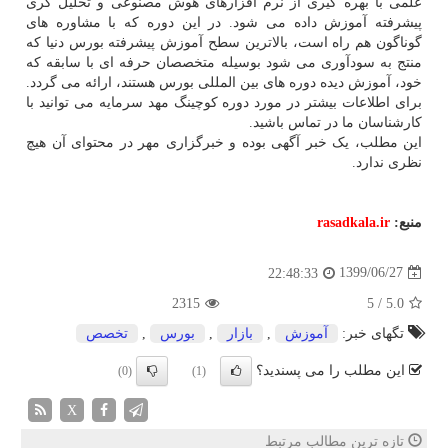
علمی با بهره گیری از نرم افزارهای هوش مصنوعی و تحلیل گری
پیشرفته آموزش داده می شود. در این دوره که با مشاوره های
گوناگون هم راه است، بالاترین سطح آموزش پیشرفته بورس دنیا که
منتج به سودآوری می شود بوسیله متخصصان حرفه ای با سابقه که
خود، آموزش دیده دوره های بین المللی بورس هستند، ارائه می گردد.
برای اطلاعات بیشتر در مورد دوره کوچینگ مهد سرمایه می توانید با
کارشناسان ما در تماس باشید.
این مطلب، یک خبر آگهی بوده و خبرگزاری مهر در محتوای آن هیچ
نظری ندارد.
منبع:
rasadkala.ir
1399/06/27
22:48:33
2315
5
/
5.0
تگهای خبر:
آموزش
,
بازار
,
بورس
,
تخصص
این مطلب را می پسندید؟
(0)
(1)
X
تازه ترین مطالب مرتبط