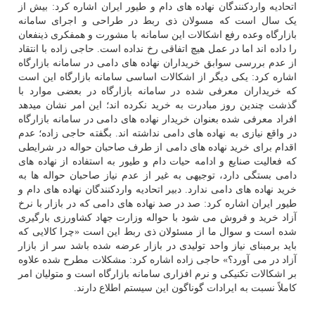
اتحادیه واردکنندگان نهاده های دام و طیور ایران اشاره کرد: بیش از
یک سال است که مسولان ذی ربط در طراحی و اجرای سامانه
بازارگاه وعده رفع اشکالات این سامانه با مشورت و همفکری ذینفعان
را داده اند اما در عمل هیچ اتفاقی رخ نداده است. حاجی زاده با انتقاد
از عدم بررسی سوابق خریداران نهاده های دامی در سامانه بازارگاه
اشاره کرد: یکی دیگر از اشکالات اساسی سامانه بازارگاه این است
که خریداران معرفی شده در سامانه بازارگاه در بعضی موارد با
گذشت چندین روز مبادرت به خرید نکرده اند؛ این امر نشان میدهد
افراد معرفی شده بعنوان خریدار نهاده های دامی در سامانه بازارگاه
در واقع نیازی به نهاده های دامی نداشته اند. بگفته حاجی زاده؛ عدم
اقدام برای خرید نهاده های دامی از طرف صاحبان حواله در شرایطی
که فعالیت صنایع و ادامه حیات دام و طیور به استفاده از نهاده های
دامی بستگی دارد، توجیهی به غیر از عدم نیاز صاحبان حواله ها به
خرید نهاده های دامی ندارد. دبیر اتحادیه واردکنندگان نهاده های دام و
طیور ایران اشاره کرد: صد در صد نهاده های دامی که در بازار با نرخ
آزاد خرید و فروش می شود با حواله وزارت جهاد کشاورزی بارگیری
شده است و سوال ما از مسئولان ذی ربط این است «چرا کالایی که
باید برمبنای نیاز واحد تولیدی در بازار عرضه شده باشد سر از بازار
آزاد در می آورد؟» حاجی زاده اشاره کرد: مشکلات مطرح شده علاوه
بر اشکالات تکنیکی و نرم افزاری سامانه بازارگاه است و متولیان امر
کاملاً نسبت به ایرادات گوناگون این سیستم اطلاع دارند.