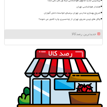
پیشبینی جدید مدلهای هواشناسی گرما ول مان نمی کند!
هشدار هواشناسی تهران
شروع بهسازی مدارس تهران برمبنای خواسته دانش آموزان
واگن های چینی متروی تهران از چه مسیری وارد کشور می شوند؟
جدیدترین رصدکالا