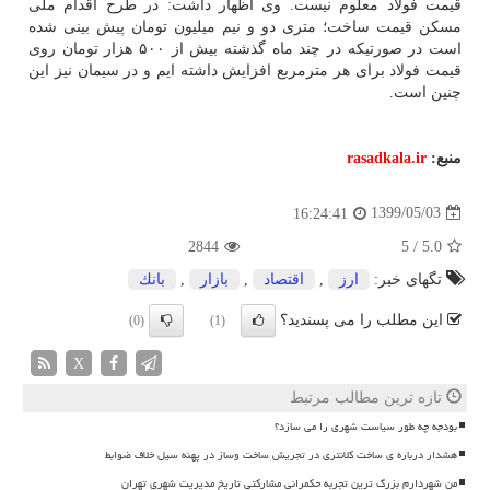
قیمت فولاد معلوم نیست. وی اظهار داشت: در طرح اقدام ملی
مسکن قیمت ساخت؛ متری دو و نیم میلیون تومان پیش بینی شده
است در صورتیکه در چند ماه گذشته بیش از ۵۰۰ هزار تومان روی
قیمت فولاد برای هر مترمربع افزایش داشته ایم و در سیمان نیز این
چنین است.
منبع:
rasadkala.ir
1399/05/03
16:24:41
2844
5
/
5.0
تگهای خبر:
ارز
,
اقتصاد
,
بازار
,
بانك
این مطلب را می پسندید؟
(0)
(1)
X
تازه ترین مطالب مرتبط
بودجه چه طور سیاست شهری را می سازد؟
هشدار درباره ی ساخت کلانتری در تجریش ساخت وساز در پهنه سیل خلاف ضوابط
من شهردارم بزرگ ترین تجربه حکمرانی مشارکتی تاریخ مدیریت شهری تهران