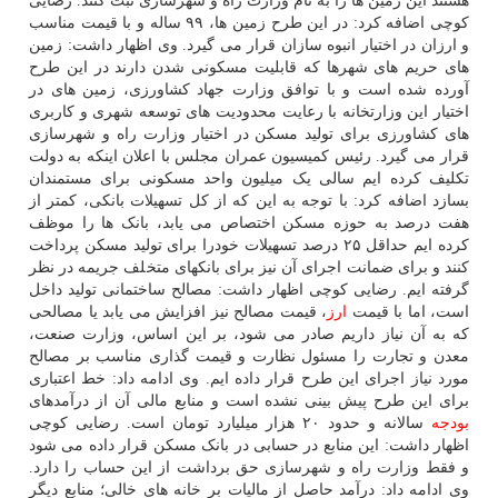
هستند این زمین ها را به نام وزارت راه و شهرسازی ثبت کنند. رضایی
کوچی اضافه کرد: در این طرح زمین ها، ۹۹ ساله و با قیمت مناسب
و ارزان در اختیار انبوه سازان قرار می گیرد. وی اظهار داشت: زمین
های حریم های شهرها که قابلیت مسکونی شدن دارند در این طرح
آورده شده است و با توافق وزارت جهاد کشاورزی، زمین های در
اختیار این وزارتخانه با رعایت محدودیت های توسعه شهری و کاربری
های کشاورزی برای تولید مسکن در اختیار وزارت راه و شهرسازی
قرار می گیرد. رئیس کمیسیون عمران مجلس با اعلان اینکه به دولت
تکلیف کرده ایم سالی یک میلیون واحد مسکونی برای مستمندان
بسازد اضافه کرد: با توجه به این که از کل تسهیلات بانکی، کمتر از
هفت درصد به حوزه مسکن اختصاص می یابد، بانک ها را موظف
کرده ایم حداقل ۲۵ درصد تسهیلات خودرا برای تولید مسکن پرداخت
کنند و برای ضمانت اجرای آن نیز برای بانکهای متخلف جریمه در نظر
گرفته ایم. رضایی کوچی اظهار داشت: مصالح ساختمانی تولید داخل
است، اما با قیمت
ارز
، قیمت مصالح نیز افزایش می یابد یا مصالحی
که به آن نیاز داریم صادر می شود، بر این اساس، وزارت صنعت،
معدن و تجارت را مسئول نظارت و قیمت گذاری مناسب بر مصالح
مورد نیاز اجرای این طرح قرار داده ایم. وی ادامه داد: خط اعتباری
برای این طرح پیش بینی نشده است و منابع مالی آن از درآمدهای
بودجه
سالانه و حدود ۲۰ هزار میلیارد تومان است. رضایی کوچی
اظهار داشت: این منابع در حسابی در بانک مسکن قرار داده می شود
و فقط وزارت راه و شهرسازی حق برداشت از این حساب را دارد.
وی ادامه داد: درآمد حاصل از مالیات بر خانه های خالی؛ منابع دیگر