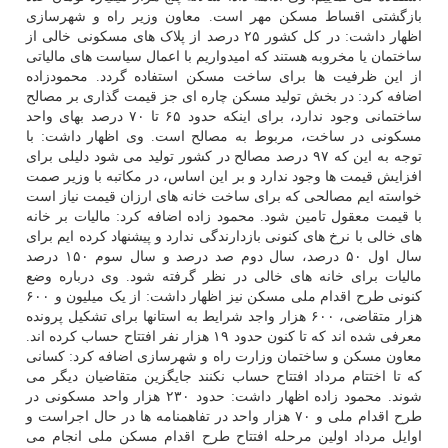
بازگشتی اقساط مسکن مهر است. معاون وزیر راه و شهرسازی
اظهار داشت: در کل کشور ۲۵ درصد از پلاک های مسکونی خالی از
ساختمان یا مخروبه هستند که امیدواریم با اعمال سیاست های مالیاتی
از این ظرفیت ها برای ساخت مسکن استفاده گردد. محمودزاده
اضافه کرد: در بخش تولید مسکن چاره ای جز قیمت گذاری بر مصالح
ساختمانی وجود ندارد، برای اینکه حدود ۶۵ تا ۷۰ درصد بهای واحد
مسکونی در ساخت، مربوط به مصالح است. وی اظهار داشت: با
توجه به این که ۹۷ درصد مصالح در کشور تولید می شود دلیلی برای
افزایش قیمت ها وجود ندارد و بر این اساس، در مکاتبه با وزیر صمت
خواسته ایم مصالحی که برای ساخت خانه های ارزان قیمت نیاز است
با قیمت معقول تامین شود. محمود زاده اضافه کرد: مالیات بر خانه
های خالی با نرخ های کنونی بازدارندگی ندارد و پیشنهاد کرده ایم برای
سال اول ۵۰ درصد، سال دوم صد درصد و سال سوم ۱۵۰ درصد
مالیات برای خانه های خالی در نظر گرفته شود. وی درباره وضع
کنونی طرح اقدام ملی مسکن نیز اظهار داشت: از یک میلیون و ۶۰۰
هزار متقاضی، ۶۰۰ هزار واجد شرایط به استانها برای تشکیل پرونده
معرفی شده اند که تا کنون حدود ۱۹ هزار نفر افتتاح حساب کرده اند.
معاون مسکن و ساختمان وزارت راه و شهرسازی اضافه کرد: کسانی
که تا اختتام مرداد افتتاح حساب نکنند جایگزین متقاضیان دیگر می
شوند. محمود زاده اظهار داشت: حدود ۲۳۰ هزار واحد مسکونی در
طرح اقدام ملی و ۷۰ هزار واحد در تفاهمنامه ها در حال اجراست و
اوایل مرداد اولین مرحله افتتاح طرح اقدام مسکن ملی انجام می