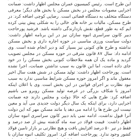
این طرح است. رئیس کمیسیون عمران مجلس اظهار داشت: ضمانت
اجرایی مصوبات مجلس در بخش مسکن یا بخش های دیگر؛ معرفی
دستگاه متخلف به دستگاه قضائی است. رضایی کوچی اضافه کرد: در
طرح مسکن، مالیات بر خانه های خالی را به شکلی پیش بینی کرده
ایم که به طور قطع، نقش بازدارندگی داشته باشد. فرشید پورحاجت
دبیر کانون سراسری انبوه سازان نیز در این برنامه اظهار داشت:
دولت سیاست ورزی مناسبی در حوزه اجاره داری و بخش مسکن
نداشته و طرح های کنونی نیز بسیار کند و دیر انجام شده است. وی
ادامه داد: سال ۸۷ قانون مترقی در حوزه مسکن در مجلس تصویب
گردید و ماده یک آن همه ملاحظات کنونی بخش مسکن را در خود
جای داده است، اما این قانون به سبب نداشتن ضمانت، اجرا نشده
است. پورحاجت اظهار داشت: تولید مسکن در شش هفت سال اخیر
مغفول ماند و اگر امروز حوزه مسکن شرایط مناسبی ندارد به سبب
نبود نظارت بر اجرای قوانین در این بخش است. وی با اعلان اینکه
امروز با شکاف بزرگی در عرصه تولید مسکن روبرو می باشیم
اضافه کرد: طرح هایی که حالا دولت و مجلس دارند چه ضمانت
اجرایی دارد، برای اینکه یک سال دیگر دولت جدیدی می آید و معین
نیست این طرح ها را ادامه می دهد یا مانند مسکن مهر که این دولت
آنرا قبول نداشت، ادامه نمی یابد دبیر کانون سراسری انبوه سازان
اظهار داشت: قیمت فولاد در سه ماه گذشته بیش از صد درصد و
فقط در تیر ۵۰ درصد افزایش یافت و هیچ نظارتی بر بازار تامین فولاد
کشور وجود ندارد. پورحاجت اضافه کرد: امروز تکلیف انبوه سازان با