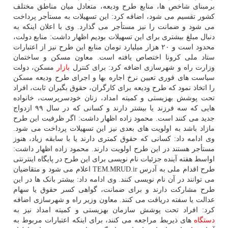
برمبنای شاخص ها، منابع طرح ودیعه، متعادل میان مناطق مختلف
کشور تقسیم می شود، اضافه کرد: این تسهیلات به مستأجر پرداخت
می شود و ضمانت را نیز مستأجر می گذارد. وی با اعلان اینکه به
دنبال مبلغ بیشتری برای این تسهیلات بودیم اظهار داشت: منابع دولت،
محدود است و ۲۰ هزار میلیارد تومان منابع این طرح نیز از اعتبارات
ستاد ملی کرونا اختصاص یافته است. معاون مسکن و ساختمان
وزارت راه و شهرسازی اضافه کرد: برای کنترل
بازار
مسکن، دولت
سیاست های فوری تعیین نرخ اجاره بها و اجرای طرح ودیعه مسکن
را اتخاذ نمود که طرح ودیعه برای کارگران، حقوق بگیران ثابت، افراد
تحت پوشش بهزیستی و کمیته امداد، زنان خودسرپرست، خانواده
هایی که سه فرزند یا بیشتر دارند و کسانی که در سال ۹۹ ازدواج
جدید می کنند است. محمود زاده اظهار داشت: اگر ظرفیت این طرح
مازاد باشد به اولویت های بعدی نیز این تسهیلات پرداخت می شود.
وی ادامه داد: کسانی که حقوق کمتری دارند یا با سابقه زیاد، هنوز
مستأجر هستند در این طرح اولویت دارند. محمود زاده اظهار داشت:
اواسط هفته آینده جزئیات نام نویسی برای این طرح در پایگاه اینترنتی
طرح اقدام ملی به آدرس TEM.MRUD.ir اعلام می شود و متقاضیان
می توانند در آن نام نویسی کنند. وی ادامه داد: بیشتر بانک ها در این
طرح مشارکت دارند و برای ضمانت، گواهی کسر حقوق یا سهام
عدالت یا سفته دریافت می کنند. معاون وزیر راه و شهرسازی اضافه
کرد: افراد تحت پوشش سازمان بهزیستی و کمیته امداد نیز به
دستگاه
های ذیربط مراجعه می کنند، برای اینکه اعتبارات مربوط به