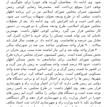
شود. وی ادامه داد: متقاضیان آورده های خودرا برای جلوگیری از
توقف اجرا بموقع پرداخت کنند. محمدرضا رضایی کوچی رئیس
کمیسیون عمران مجلس شورای اسلامی نیز در این برنامه اظهار
داشت: مبلغی که در طرح ودیعه بعنوان تسهیلات پرداخت می شود،
رقم کمی است و باید افزایش یابد. وی ادامه داد: بعد از تعطیلات
مجلس شورای اسلامی، طرح ودیعه مسکن با دو فوریت در دستور
کار مجلس قرار می گیرد. رضایی کوچی اظهار داشت: مهمترین
عاملی که می تواند قیمت مسکن را برای خرید یا اجاره کنترل کند،
تعادل بین عرضه و تقاضاست. وی ادامه داد: در هشت سال قبل باید
سالانه ۹۰۰ هزار واحد مسکونی ساخته می شد در صورتیکه سالی
۳۰۰ هزار واحد تولید شد و این نیاز انباشته شده سبب بروز بحران در
بخش مسکن شده است. رئیس کمیسیون عمران مجلس درباره طرح
مجلس شورای اسلامی برای ساماندهی به بخش مسکن اظهار
داشت: حدود ۸۵ درصد قیمت واحد مسکونی به زمین باز می گردد و
در کشور ما قیمت زمین گران و بر این اساس، قیمت تمام شده واحد
مسکونی غیرواقعی است. رضایی کوچی اضافه کرد: برخی افراد در
شهرها، زمین ها را خریداری و احتکار کرده اند و برخی دستگاه های
دولتی نیز زمین هایی دارند که آنرا در اختیار وزارت راه و شهرسازی
قرار نمی دهند. وی اظهار داشت: در طرح مجلس، به تامین زمین
توجه شده است و دستگاه های دولتی را مکلف کرده ایم زمین های
خودرا در اختیار وزارت راه و شهرسازی قرار دهند و اگر دستگاهی
همکاری نکند با نامه وزارت راه و شهرسازی ادارات ثبت اسناد مکلف