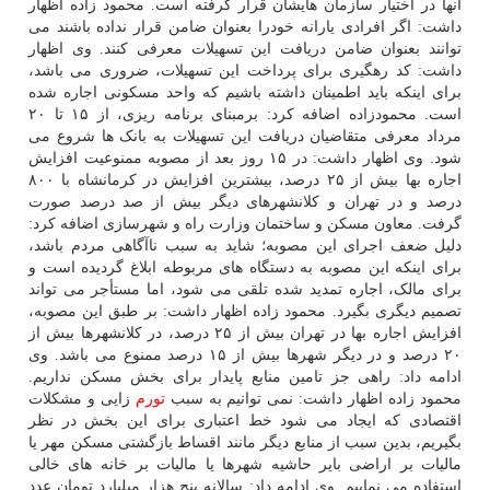
آنها در اختیار سازمان هایشان قرار گرفته است. محمود زاده اظهار
داشت: اگر افرادی یارانه خودرا بعنوان ضامن قرار نداده باشند می
توانند بعنوان ضامن دریافت این تسهیلات معرفی کنند. وی اظهار
داشت: کد رهگیری برای پرداخت این تسهیلات، ضروری می باشد،
برای اینکه باید اطمینان داشته باشیم که واحد مسکونی اجاره شده
است. محمودزاده اضافه کرد: برمبنای برنامه ریزی، از ۱۵ تا ۲۰
مرداد معرفی متقاضیان دریافت این تسهیلات به بانک ها شروع می
شود. وی اظهار داشت: در ۱۵ روز بعد از مصوبه ممنوعیت افزایش
اجاره بها بیش از ۲۵ درصد، بیشترین افزایش در کرمانشاه با ۸۰۰
درصد و در تهران و کلانشهرهای دیگر بیش از صد درصد صورت
گرفت. معاون مسکن و ساختمان وزارت راه و شهرسازی اضافه کرد:
دلیل ضعف اجرای این مصوبه؛ شاید به سبب ناآگاهی مردم باشد،
برای اینکه این مصوبه به دستگاه های مربوطه ابلاغ گردیده است و
برای مالک، اجاره تمدید شده تلقی می شود، اما مستأجر می تواند
تصمیم دیگری بگیرد. محمود زاده اظهار داشت: بر طبق این مصوبه،
افزایش اجاره بها در تهران بیش از ۲۵ درصد، در کلانشهرها بیش از
۲۰ درصد و در دیگر شهرها بیش از ۱۵ درصد ممنوع می باشد. وی
ادامه داد: راهی جز تامین منابع پایدار برای بخش مسکن نداریم.
محمود زاده اظهار داشت: نمی توانیم به سبب
تورم
زایی و مشکلات
اقتصادی که ایجاد می شود خط اعتباری برای این بخش در نظر
بگیریم، بدین سبب از منابع دیگر مانند اقساط بازگشتی مسکن مهر یا
مالیات بر اراضی بایر حاشیه شهرها یا مالیات بر خانه های خالی
استفاده می نماییم. وی ادامه داد: سالانه پنج هزار میلیارد تومان عدد