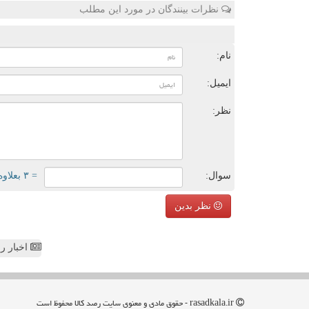
نظرات بینندگان در مورد این مطلب
ن
نام:
ایمیل:
نظر:
سوال:
= ۳ بعلاوه ۳
نظر بدین
اخبار رص
rasadkala.ir - حقوق مادی و معنوی سایت رصد كالا محفوظ است