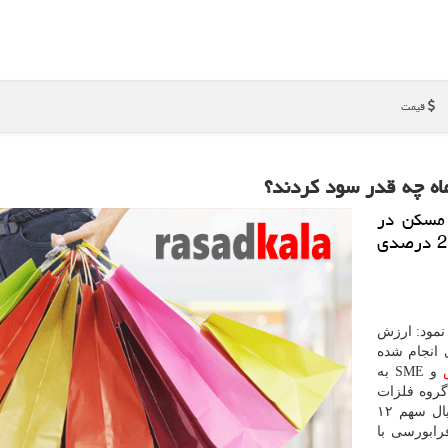
قیمت
اه چه قدر سود كردند؟
 مسكن در
خرداد امسال نسبت به خرداد سال قبل رشد 210 درصدی
 نمود: ارزش
انجام شده
و SME به
قدار گروه فلزات
اساسی با معاملاتی به ارزش ۸۳ هزار و ۳۶۱ میلیارد ریال سهم ۱۲
رابورسی با