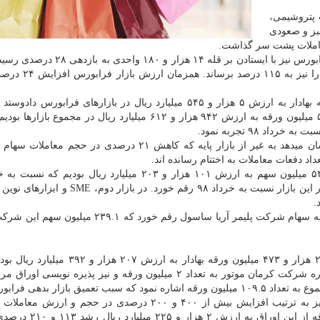
یک شرکت پتروشیمی،
بز و صعودی
معاملات پشت سر گذاشت.
بر اساس این گزارش، در ماهی که گذشت شاخص کل فرابورس نیز با ایستادن بر قله ۱۴
طور این شاخص توانست میزان رشد خود از شروع سال را
در ۱۷ روز کاری خرداد روزانه ۲ هزار و ۶۸۱ میلیون ورقه بهادار به ارزش ۵ هزار و ۵۴۵ میلیارد ریال در بازارهای فرا
مجموع این ماه شاهد دست به دست شدن ۴۵ هزار و ۵۸۲ میلیون ورقه به ارزش ۹۴۲ هزار و ۶۱۲ میلیارد ریال در مج
در همین حال بررسی معاملات در بازارهای فرابورسی نشان میدهد به غیر از بازار پایه که کاهش ۲۱ درصدی در 
اد دفعات معاملات به اختتام رسانده اند.
افزایش ۷۲ درصدی حجم و ۷۷۰ درصدی ارزش معاملات در این بازار نسبت به خرداد ۹۸ رقم خورد. 
.
از سوی دیگر خردادماه در بازار سهام فرابورس عرضه اولیه سهام شرکت پلیمر آریا ساسول رقم خورد 
بازار ابزارهای نوین مالی در ماه گذشته شاهد جابه جایی ۲ هزار و ۴۷۳ میلیون ورقه بهادار به
رخدادهای مهم در این بازار باید به پذیره نویسی اوراق اجاره شرکت کرمان موتور به تعداد ۲ میلیون ورقه و نیز پذیره 
اوراق بدهی و صندوق های سرمایه گذاری قابل معامله نیز به ترتیب افزایش بیش از ۴۰۰ و ۲۰۰ درصدی در حجم 
کردند. اوراق تسهیلات مسکن نیز با مبادله ۳.۱ میلیون ورقه از 