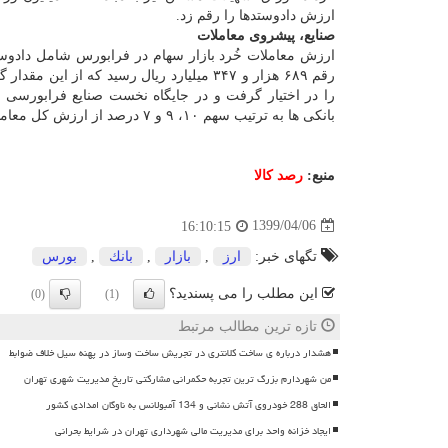
ارزش دادوستدها را رقم زد.
صنایع، پیشروی معاملات
را در اختیار گرفت و در جایگاه نخست صنایع فرابورسی ب
بانکی ها به ترتیب سهم ۱۰، ۹ و ۷ درصد از ارزش کل معاملات بازار سهام را به خود اختصاص دادند و در رده های دوم تا چهارم قرار گرفتند.
منبع:
رصد كالا
1399/04/06
16:10:15
تگهای خبر:
ارز
,
بازار
,
بانك
,
بورس
این مطلب را می پسندید؟
(0)
(1)
تازه ترین مطالب مرتبط
هشدار درباره ی ساخت کلانتری در تجریش ساخت وساز در پهنه سیل خلاف ضوابط
من شهردارم بزرگ ترین تجربه حکمرانی مشارکتی تاریخ مدیریت شهری تهران
الحاق 288 خودروی آتش نشانی و 134 آمبولانس به ناوگان امدادی کشور
ایجاد خزانه واحد برای مدیریت مالی شهرداری تهران در شرایط بحرانی