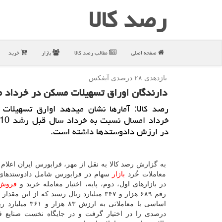
رصد كالا
صفحه اصلی
مطالب رصد كالا
بازار
خرید
بازدهدی ۲۸ درصدی آیفكس
دارندگان اوراق تسهیلات مسكن در خرداد م
رصد كالا: آمارها نشان میدهد اوارق تسهیلات
در ارزش دادوستدها داشته است.
به گزارش رصد کالا به نقل از مهر، فرابورس ایران اعلام
معاملات خُرد
بازار
سهام در فرابورس شامل دادوستدهای 
در بازارهای اول، دوم، پایه، اختیار معامله خرید و
فروش
رقم ۶۸۹ هزار و ۳۴۷ میلیارد ریال رسید که از این م
درصدی را در اختیار گرفت و در جایگاه نخست صنایع ف