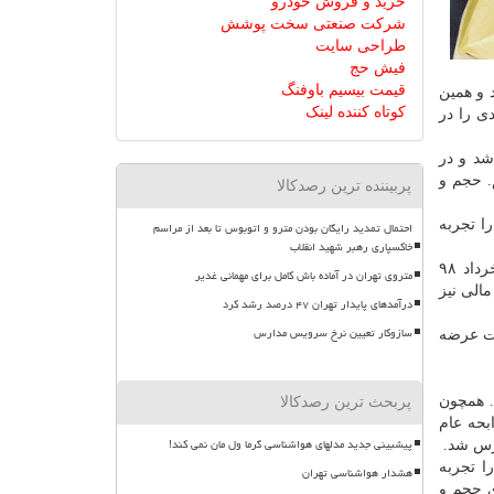
خرید و فروش خودرو
شرکت صنعتی سخت پوشش
طراحی سایت
فیش حج
قیمت بیسیم باوفنگ
 هزار و ۱۸۰ واحدی به بازدهی ۲۸ درصدی رسید و همین
کوتاه کننده لینک
 نیز به ۱۱۵ درصد برساند. همزمان ارزش بازار فرابورس افزایش ۲۴ درصدی را در
بورس دادوستد شد و در
موع بازارها بودیم. حجم و
پربیننده ترین رصدکالا
حجم معاملات سهام را تجربه
احتمال تمدید رایگان بودن مترو و اتوبوس تا بعد از مراسم
خاکسپاری رهبر شهید انقلاب
به عنوان مثال در بازار اول شاهد جابه جایی ۴ هزار و ۵۳۲ میلیون سهم به ارزش ۱۰۱ هزار و ۲۰۳ میلیارد ریال بودیم که نسبت به خرداد ۹۸
متروی تهران در آماده باش کامل برای مهمانی غدیر
در بازار دوم، SME و ابزارهای نوین مالی نیز
درآمدهای پایدار تهران ۴۷ درصد رشد کرد
سازوکار تعیین نرخ سرویس مدارس
که ۲۳۹.۱ میلیون سهم این شرکت عرضه
 ارزش ۲۰۷ هزار و ۳۹۲ میلیارد ریال بود. همچون
پربحث ترین رصدکالا
نویسی اوراق مرابحه عام
پیشبینی جدید مدلهای هواشناسی گرما ول مان نمی کند!
و ارزش معاملات را تجربه
هشدار هواشناسی تهران
این اوراق به ارزش ۲ هزار و ۲۲۵ میلیارد ریال رشد ۱۱۳ و ۲۱۰ درصدی حجم و