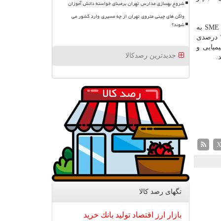
شروع بهسازی مدارس تهران برمبنای خواسته دانش آموزان
واگن های چینی متروی تهران از چه مسیری وارد کشور می
شوند؟
ارزش معاملات خُرد بازار سهام در فرابورس شامل دادوستدهای انجام شده در بازارهای اول، دوم، پایه، اختیار معامله خرید و فروش و SME به
رقم ۶۸۹ هزار و ۳۴۷ میلیارد ریال رسید که از این مقدار گروه فلزات اساسی با معاملاتی به ارزش ۸۳ هزار و ۳۶۱ میلیارد ریال سهم ۱۲ درصدی
یایی و
جدیدترین رصدکالا
تگهای رصد كالا
بازار
ارز
اقتصاد
تولید
بانك
خرید