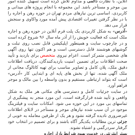
آنلاین، با نظارت
دائمی
و مداوم تلاش کرده است تسهیل کننده امور
بین موجر و مستأجر باشد. این مجموعه با انجام پروژه های میدانی و
کاربردی، اساسی ترین نیازهای مردم تهران در حوزه رهن و اجاره را
با در نظر گرفتن تغییرات اقتصادی پیش آمده مورد واکاوی و سنجش
قرار می دهد.
«
آدرس
» به شکل کاربردی یک پلت فرم آنلاین در حوزه رهن و اجاره
ملک است که فعالیت خویش را از آذر ماه سال ۹۶ شروع کرده است
و در چارچوب سایت و همینطور اپلیکیشن قابل نصب روی تبلت و
گوشیهای هوشمند قابل دسترسی است و هم اکنون تنها روی آگهی
های شخصی متمرکز است. اعزام نیروی
متخصص
برای بازدید و تأیید
صحت اطلاعات برای تضمین امنیت بازدیدکنندگان، دریافت اطلاعات
دقیق ملک، پلان کامل و تصاویر مناسب برای تهیه کاتالوگ مجانی از
ملک آگهی شده، تنها از بخش های پایه ای و ابتدایی کار «آدرس»
است که بتواند ارتباطی مستقیم و بدون واسطه را بین مالک و موجر
فراهم آورد.
در سایت جزئیات کامل و دسترسی های مکانی هر ملک به شکل
واقعی و تأیید شده قرارگرفته است، این مورد منجر به پیشگیری از
تماسهای بی مورد در این حوزه می شود. امکانات سایت و فیلترینگ
موجود در آن سبب شده نیازهای موجر و مستأجر در لابلای اطلاعات
غیرضروری نادیده گرفته نشود و هر یک از طرفین معامله به خوبی از
جزئی
ترین مطالبات یکدیگر آگاه باشند و برای تصمیم در انتخاب خود
گرفتار سردرگمی و اشتباه نشوند.
بستر اینترنتی در خدمت بهبود شرایط بازار اجاره