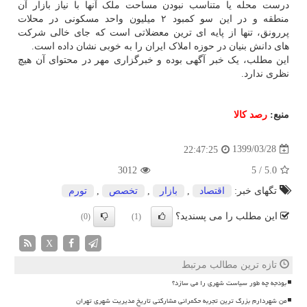
درست محله یا متناسب نبودن مساحت ملک آنها با نیاز بازار آن
منطقه و در این سو کمبود ۲ میلیون واحد مسکونی در محلات
پررونق، تنها از پایه ای ترین معضلاتی است که جای خالی شرکت
های دانش بنیان در حوزه املاک ایران را به خوبی نشان داده است.
این مطلب، یک خبر آگهی بوده و خبرگزاری مهر در محتوای آن هیچ
نظری ندارد.
منبع:
رصد كالا
1399/03/28
22:47:25
3012
5
/
5.0
تگهای خبر:
اقتصاد
,
بازار
,
تخصص
,
تورم
این مطلب را می پسندید؟
(0)
(1)
X
تازه ترین مطالب مرتبط
بودجه چه طور سیاست شهری را می سازد؟
من شهردارم بزرگ ترین تجربه حکمرانی مشارکتی تاریخ مدیریت شهری تهران