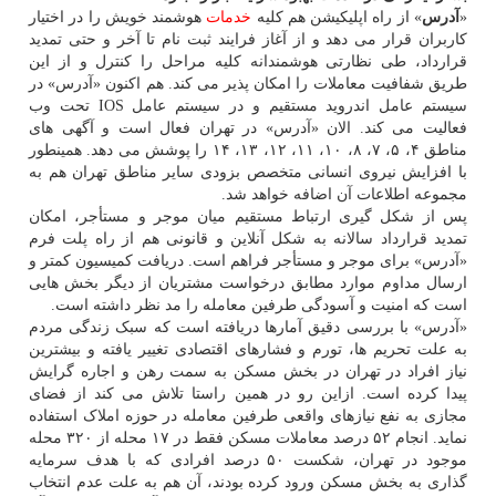
«
آدرس
» از راه اپلیکیشن هم کلیه
خدمات
هوشمند خویش را در اختیار
کاربران قرار می دهد و از آغاز فرایند ثبت نام تا آخر و حتی تمدید
قرارداد، طی نظارتی هوشمندانه کلیه مراحل را کنترل و از این
طریق شفافیت معاملات را امکان پذیر می کند. هم اکنون «آدرس» در
سیستم عامل اندروید مستقیم و در سیستم عامل IOS تحت وب
فعالیت می کند. الان «آدرس» در تهران فعال است و آگهی های
مناطق ۴، ۵، ۷، ۸، ۱۰، ۱۱، ۱۲، ۱۳، ۱۴ را پوشش می دهد. همینطور
با افزایش نیروی انسانی متخصص بزودی سایر مناطق تهران هم به
مجموعه اطلاعات آن اضافه خواهد شد.
پس از شکل گیری ارتباط مستقیم میان موجر و مستأجر، امکان
تمدید قرارداد سالانه به شکل آنلاین و قانونی هم از راه پلت فرم
«آدرس» برای موجر و مستأجر فراهم است. دریافت کمیسیون کمتر و
ارسال مداوم موارد مطابق درخواست مشتریان از دیگر بخش هایی
است که امنیت و آسودگی طرفین معامله را مد نظر داشته است.
«آدرس» با بررسی دقیق آمارها دریافته است که سبک زندگی مردم
به علت تحریم ها، تورم و فشارهای اقتصادی تغییر یافته و بیشترین
نیاز افراد در تهران در بخش مسکن به سمت رهن و اجاره گرایش
پیدا کرده است. ازاین رو در همین راستا تلاش می کند از فضای
مجازی به نفع نیازهای واقعی طرفین معامله در حوزه املاک استفاده
نماید. انجام ۵۲ درصد معاملات مسکن فقط در ۱۷ محله از ۳۲۰ محله
موجود در تهران، شکست ۵۰ درصد افرادی که با هدف سرمایه
گذاری به بخش مسکن ورود کرده بودند، آن هم به علت عدم انتخاب