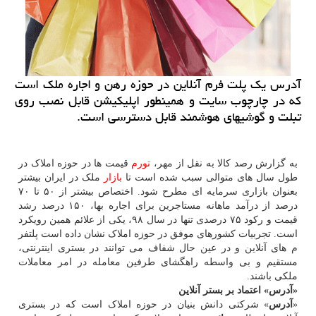
آدرس یك پلت فرم آنلاین در حوزه رهن و اجاره ملك است
كه در چارچوب سایت و همینطور اپلیكیشن قابل نصب روی
تبلت و گوشیهای هوشمند قابل دسترسی است.
به گزارش رصد کالا به نقل از مهر،
تورم
قیمت ها در حوزه املاک در
طول سال های متوالی سبب شده است تا
بازار
ملک در ایران بیشتر
بعنوان بازاری سرمایه ای مطرح شود. اختصاص بیشتر از ۵۰ تا ۷۰
درصد از درآمد ماهانه مستاجرین برای اجاره بها، ۱۵۰ درصد رشد
قیمت و رکود ۷۵ درصدی تنها در سال ۹۸، یکی از علائم همین رویکرد
است. تجربیات کشورهای موفق در حوزه املاک نشان داده است پلتفر
م های آنلاین و در عین حال شفاف می توانند در بستری اینترنتی،
مستقیم و بی واسطه راهگشای طرفین معامله در امر معاملات
ملکی باشند.
«آدرس» اعتماد بر بستر آنلاین
«
آدرس
» شرکتی دانش بنیان در حوزه املاک است که در بستری