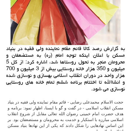
به گزارش رصد كالا قائم مقام نماینده ولی فقیه در بنیاد
مسكن با اعلان اینكه توجه امام (ره) به مستضعفان و
محرومان منجر به تحول روستاها شد، اشاره كرد: از كل 5
میلیون و 350 هزار خانه روستایی بیش از 3 میلیون و 700
هزار واحد در دوران انقلاب اسلامی بهسازی و نوسازی شده
و انشاالله تا اختتام برنامه ششم تمام خانه های روستایی
نوسازی می شود.
حجت الاسلام محمدعلی رضایی - قائم مقام نماینده ولی فقیه در بنیاد
مسکن انقلاب اسلامی - در گفت و گو با ایسنا، اظهار نمود: برنامه و
هدف حضرت امام خمینی رضوان الله تعالی مقابل از شروع انقلاب
اسلامی مبارزه با استکبار و خدمت به محرومان و مستضعفان بود. بر
این اساس نهادهایی را شکل دادند که یکی از این نهادها بنیاد مسکن