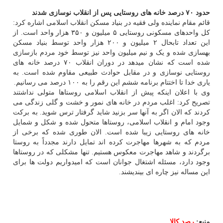
حدود ۷۰ درصد خانه های روستایی پس از انقلاب نوسازی شدند
قائم مقام نماینده ولی فقیه در بنیاد مسکن انقلاب اسلامی اشاره کرد:
کل واحدهای مسکونی روستایی ۵ میلیون و ۳۵۰ هزار واحد است. از
این تعداد تابحال ۲ میلیون و ۲۰۰ هزار واحد توسط بنیاد مسکن
بهسازی شده و یک و نیم میلیون واحد نیز توسط خود مردم بازسازی
شده است که نشان میدهد در دوران انقلاب ۷۰ درصد خانه های
روستایی نوسازی و در مقابل حوادث طبیعی مقاوم شده است. به
یاری خدا تا اختتام برنامه ششم این رقم را به ۱۰۰ درصد می رسانیم.
وی با اعلان اینکه پیش از انقلاب اسلامی روستاها متولی نداشتند
تصریح کرد: اغلب مردم در خانه های نمور و خشت و گلی زندگی می
کردند که الان اگر به آنها سر بزنید شاید گرفتار ترس شوید. به برکت
وجود امام و انقلاب اسلامی، روستاها متحول شده و شکل و شمایل
خانه های روستایی زیبا شده است. الان طوری شده که برخی از
مردم که به شهرها مهاجرت کرده اند تمایل دارند مجدداً به روستا
برگردند و شاهد مهاجرت معکوس هستیم. تنها مشکلی که در روستاها
وجود دارد، مسئله اشتغال جوانان است که امیدواریم دولت ها برای
این مساله نیز چاره ای بیندیشند.
منبع:
رصد كالا