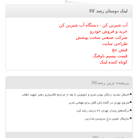
لینک دوستان رصد كالا
آب شیرین کن - دستگاه آب شیرین کن
خرید و فروش خودرو
شرکت صنعتی سخت پوشش
طراحی سایت
فیش حج
قیمت بیسیم باوفنگ
کوتاه کننده لینک
پربیننده ترین رصدکالا
احتمال تمدید رایگان بودن مترو و اتوبوس تا بعد از مراسم خاکسپاری رهبر شهید انقلاب
متروی تهران در آماده باش کامل برای مهمانی غدیر
درآمدهای پایدار تهران ۴۷ درصد رشد کرد
سازوکار تعیین نرخ سرویس مدارس
پربحث ترین رصدکالا