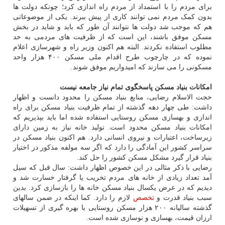
برای مردم را با استمداد از مردم راه اندازی کرد؛ چونکه دولت ها
بدون کمک مردم نمی توانند کاری از پیش ببرند. یکی از موضوعاتی
هم که موجب شد دولت ها نتوانند آن طور که باید و شاید در بخش
مسکن موفق باشند، این است که از ظرفیت های مردمی به حد
مطلوب استفاده نکردند. البته هم اکنون وزیر راه و شهرسازی اعلام
نموده که در چارچوب طرح اقدام ملی مسکن ۴۰۰ هزار واحد
مسکونی را می سازند که امیدواریم موفق شوند.
امکانات بنیاد مسکن پاسخگوی تمام نیاز جامعه نیست
حجت الاسلام رضایی، منابع بنیاد مسکن را محدود دانست و اظهار
داشت: طی چهار دهه گذشته از تمام ظرفیت بنیاد مسکن برای راه
اندازی و بهسازی مسکن روستایی استفاده شده اما باید بپذیریم که
امکانات بنیاد مسکن محدود است. تولید خانه نیاز به زمین دارای
زیرساخت، اعتبارات و نیروی انسانی دارد. هم اکنون بنیاد مسکن در
سراسر کشور این آمادگی را دارد که اگر سه مولفه مذکور در اختیار
بنیاد قرار گیرد مشکل مسکن کشور را حل کند.
رضایی با ذکر مثالی در این خصوص اظهار داشت: سال قبل که سیل
آمد تعداد زیادی از خانه های مردم تخریب یا گرفتار خسارت شد و
دیدیم که در عرض یکسال بنیاد مسکن خانه ها را بازسازی کرد. بدین
سبب بنیاد قدرت و
تخصص
لازم را دارد. کما اینکه در ضمن سالهای
گذشته سالیانه ۲۰۰ هزار مسکن روستایی با بهره گیری از تسهیلات
ارزان قیمت، بهسازی و نوسازی شده است.