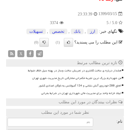
1399/03/15
23:33:39
3374
5
/
5.0
تگهای خبر:
ارز
,
بانك
,
تخصص
,
تسهیلات
این مطلب را می پسندید؟
(0)
(1)
X
تازه ترین مطالب مرتبط
هشدار درباره ی ساخت کلانتری در تجریش ساخت وساز در پهنه سیل خلاف ضوابط
من شهردارم بزرگ ترین تجربه حکمرانی مشارکتی تاریخ مدیریت شهری تهران
الحاق 288 خودروی آتش نشانی و 134 آمبولانس به ناوگان امدادی کشور
ایجاد خزانه واحد برای مدیریت مالی شهرداری تهران در شرایط بحرانی
نظرات بینندگان در مورد این مطلب
نظر شما در مورد این مطلب
نام: