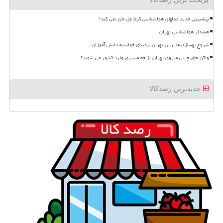
پیشبینی جدید مدلهای هواشناسی گرما ول مان نمی کند!
هشدار هواشناسی تهران
شروع بهسازی مدارس تهران برمبنای خواسته دانش آموزان
واگن های چینی متروی تهران از چه مسیری وارد کشور می شوند؟
جدیدترین رصدکالا