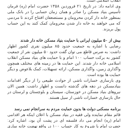
انقلاب اسلامی است.
وی ادامه داد: در تاریخ ۲۱ فروردین ۱۳۵۸ حضرت امام (ره) فرمان
تأسیس بنیاد مسکن را صادر و همان زمان حسابی را در بانک ملی
بمنظور خانه دار کردن محرومان و مستضعفان افتتاح کردند تا مردمی
که می خواهند به خانه دار شدن محرومان کمک کنند به این حساب
پول بریزند.
بیش از ۵۰ میلیون ایرانی با حمایت بنیاد مسکن خانه دار شدند
رضایی با اشاره به جمعیت حدود ۸۵ میلیون نفری کشور اظهار
داشت: به ضرس قاطع می توان گفت حدود ۵۰ میلیون نفر از جمعیت
کشور به برکت حساب ۱۰۰ امام و با حمایت های بنیاد مسکن انقلاب
اسلامی خانه دار شدند. این حمایت ها در زمینه های مختلف همچون
واگذاری زمین، واگذاری مسکن، ارائه تسهیلات، کمک بلاعوض و دیگر
حمایت ها بوده است.
‏وی بازسازی خسارات ناشی از حوادث طبیعی را از دیگر اقدامات
بنیادمسکن در دهه های گذشته دانست و اظهار داشت: همین الان
نیروهای بنیاد مسکن در خوزستان، سیستان و بلوچستان و لرستان در
حال بازسازی خسارات ناشی از سیل هستند.
برنامه مسکنی دولت ها بدون حمایت مردم به سرانجام نمی رسد
قائم مقام نماینده ولی فقیه در بنیاد مسکن با اعلان اینکه هر اقدامی
امام (ره) انجام می داد فلسفه ای در پشت آن بود، اشاره کرد:
حضرت امام با شروع به کار حساب ۱۰۰ در واقع نهضت خانه سازی