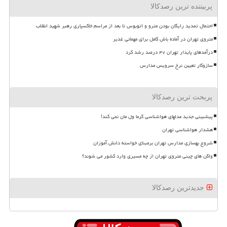
پربیننده ترین رصدکالا
احتمال تمدید رایگان بودن مترو و اتوبوس تا بعد از مراسم خاکسپاری رهبر شهید انقلاب
متروی تهران در آماده باش کامل برای مهمانی غدیر
درآمدهای پایدار تهران ۴۷ درصد رشد کرد
سازوکار تعیین نرخ سرویس مدارس
پربحث ترین رصدکالا
پیشبینی جدید مدلهای هواشناسی گرما ول مان نمی کند!
هشدار هواشناسی تهران
شروع بهسازی مدارس تهران برمبنای خواسته دانش آموزان
واگن های چینی متروی تهران از چه مسیری وارد کشور می شوند؟
جدیدترین رصدکالا