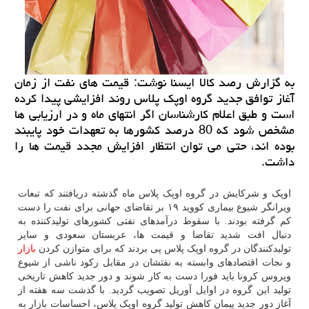
به گزارش رصد كالا ایسنا نوشت: قیمت های نفت از زمان
آغاز توافق جدید گروه اوپك پلاس روند افزایشی پیدا كرده
است و طبق اعلام كارشناسان اگر انتهای ماه و در ارزیابی ها
مشخص شود كه 80 درصد كشورها به تعهدات خود پایبند
بوده اند، حتی می توان انتظار افزایش مجدد قیمت ها را
داشت.
اوپک و شرکایش در گروه اوپک پلاس ماه گذشته دریافتند که تبعات
ویرانگر شیوع بیماری کووید ۱۹ بر تقاضای جهانی برای نفت را دست
کم گرفته بودند. با سقوط درآمدهای نفتی کشورهای تولیدکننده به
دنبال افت شدید تقاضا و قیمت ها، عربستان سعودی و سایر
تولیدکنندگان در گروه اوپک پلاس پی بردند که برای متوازن کردن
بازار
و نجات اقتصادهای وابسته به نفتشان در مقابل رکود ناشی از شیوع
ویروس کرونا باید فورا دست به کار شوند و دور جدید کاهش تاریخی
تولید این گروه در اوایل آوریل تصویب گردید. با گذشت سه هفته از
آغاز دور جدید پیمان کاهش تولید گروه اوپک پلاس، احساسات بازار به