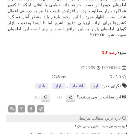
اطمینان خودرا از دست خواهد داد. خطیبی با اعلان اینکه تا کنون
عملکرد بازار مطلوب بوده و افزایش قیمت ها نیز به درستی اعمال
شده است، اظهار نمود: با این وجود بازهم باید منتظر آمار عملکرد
کشورها برای ارائه ارزیابی دقیق باشیم اما تا اینجا وضعیت بازار
گویای اطمینان بازار به این توافق است و بهتر است این اطمینان
تقویت شود. ۲۲۳۲۲۵
منبع:
رصد كالا
1399/03/04
15:26:59
2748
5
/
5.0
تگهای خبر:
ارز
,
اقتصاد
,
بازار
,
بانك
این مطلب را می پسندید؟
(0)
(1)
X
تازه ترین مطالب مرتبط
بودجه چه طور سیاست شهری را می سازد؟
هشدار درباره ی ساخت کلانتری در تجریش ساخت وساز در پهنه سیل خلاف ضوابط