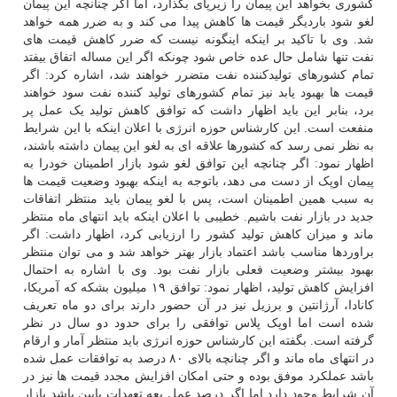
کشوری بخواهد این پیمان را زیرپای بگذارد، اما اگر چنانچه این پیمان
لغو شود باردیگر قیمت ها کاهش پیدا می کند و به ضرر همه خواهد
شد. وی با تاکید بر اینکه اینگونه نیست که ضرر کاهش قیمت های
نفت تنها شامل حال عده خاص شود چونکه اگر این مساله اتفاق بیفتد
تمام کشورهای تولیدکننده نفت متضرر خواهند شد، اشاره کرد: اگر
قیمت ها بهبود یابد نیز تمام کشورهای تولید کننده نفت سود خواهند
برد، بنابر این باید اظهار داشت که توافق کاهش تولید یک عمل پر
منفعت است. این کارشناس حوزه انرژی با اعلان اینکه با این شرایط
به نظر نمی رسد که کشورها علاقه ای به لغو این پیمان داشته باشند،
اظهار نمود: اگر چنانچه این توافق لغو شود بازار اطمینان خودرا به
پیمان اوپک از دست می دهد، باتوجه به اینکه بهبود وضعیت قیمت ها
به سبب همین اطمینان است، پس با لغو پیمان باید منتظر اتفاقات
جدید در بازار نفت باشیم. خطیبی با اعلان اینکه باید انتهای ماه منتظر
ماند و میزان کاهش تولید کشور را ارزیابی کرد، اظهار داشت: اگر
براوردها مناسب باشد اعتماد بازار بهتر خواهد شد و می توان منتظر
بهبود بیشتر وضعیت فعلی بازار نفت بود. وی با اشاره به احتمال
افزایش کاهش تولید، اظهار نمود: توافق ۱۹ میلیون بشکه که آمریکا،
کانادا، آرژانتین و برزیل نیز در آن حضور دارند برای دو ماه تعریف
شده است اما اوپک پلاس توافقی را برای حدود دو سال در نظر
گرفته است. بگفته این کارشناس حوزه انرژی باید منتظر آمار و ارقام
در انتهای ماه ماند و اگر چنانچه بالای ۸۰ درصد به توافقات عمل شده
باشد عملکرد موفق بوده و حتی امکان افزایش مجدد قیمت ها نیز در
آن شرایط وجود دارد اما اگر درصد عمل بعه تعهدات پایین باشد بازار