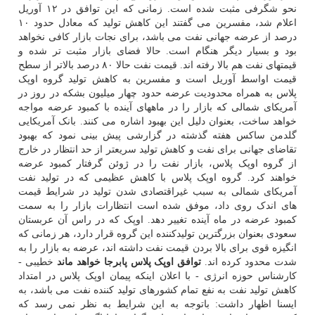
نحو شگرفی مثبت شده است. زمانی که این توافق در ۱۲ آوریل
اعلام شد، مفسرین می گفتند این کاهش تولید که معادل حدود ۱۰
درصد از عرضه جهانی نفت می باشد، برای نجات بازار کافی نخواهد
بود و بسیار دیگر هنگام است. حالا فضای بازار مثبت تر شده و
قیمتهای نفت هم بالا رفته اند. قیمت نفت حالا ۸۰ درصد بالاتر از سطح
قیمت اواسط آوریل است و مفسرین به کاهش تولید گروه اوپک
پلاس به همراه محدودیت عرضه حدود چهار میلیون بشکه در روز در
آمریکای شمالی که بازار را در ماههای آینده با کمبود عرضه مواجه
خواهد ساخت، بعنوان دلیل این بهبود اشاره می کنند. بانک آمریکایی
گلدمن ساکس هفته گذشته در گزارشی پیش بینی نمود که بهبود
تقاضای جهانی برای نفت و کاهش تولید سریعتر از حد انتظار در خارج
از گروه اوپک پلاس، بازار نفت را در ژوئن گرفتار کمبود عرضه
خواهند کرد. گروه اوپک پلاس با کاهش عظیمی که در تولید نفت
آمریکای شمالی به سبب غیراقتصادی شدن تولید در شرایط قیمت
های اندک روی داد، موفق شده است انتظارات بازار را به سمت
کمبود عرضه در ماه آینده تغییر دهد. اوپک که در راس آن عربستان
سعودی بعنوان بزرگترین تولیدکننده این گروه قرار دارد، هر زمانی که
انگیزه قوی برای بالا بردن قیمت نفت داشته اند، عرضه به بازار را به
شدت محدود کرده اند.
توافق اوپک پلاس پابرجا خواهد ماند
خطیبی -
کارشناس حوزه انرژی - با اعلان اینکه پیمان اوپک پلاس در امتداد
کاهش تولید نفت به نفع تمام کشورهای تولید کننده نفت می باشد، به
ایسنا اظهار داشت: باتوجه به این شرایط به نظر نمی رسد که