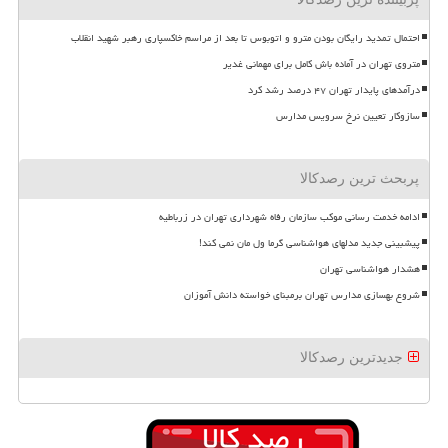
احتمال تمدید رایگان بودن مترو و اتوبوس تا بعد از مراسم خاکسپاری رهبر شهید انقلاب
متروی تهران در آماده باش کامل برای مهمانی غدیر
درآمدهای پایدار تهران ۴۷ درصد رشد کرد
سازوکار تعیین نرخ سرویس مدارس
پربحث ترین رصدکالا
ادامه خدمت رسانی موکب سازمان رفاه شهرداری تهران در زرباطیه
پیشبینی جدید مدلهای هواشناسی گرما ول مان نمی کند!
هشدار هواشناسی تهران
شروع بهسازی مدارس تهران برمبنای خواسته دانش آموزان
جدیدترین رصدکالا