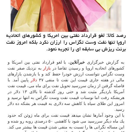
رصد كالا: لغو قرارداد نفتی بین امریكا و كشورهای اتحادیه
اروپا تنها نفت وست تگزاس را ارزان نكرد بلكه امروز نفت
برنت ریزش بی سابقه ای را تجربه نمود.
به گزارش خبرگزاری
خبرآنلاین
، با لغو قرارداد نفتی بین امریكا و
كشورهای اتحادیه اروپا و رسیدن تقاضا در
بازار
به نزدیك صفر نفت
وست تگزاس نتوانست ارزش خودرا حفظ كند و با بازشدن بازارهای
مالی در هفته جاری قیمت این نفت تا منفی ۳۷
دلار
پایین آمد. با
فاصله گرفتن از زمان سررسید تحویل نفت برای ماه می، قیمت نفت
آمریكا باردیگر مثبت شد و حتی روز گذشته تا بالای ۱۳ دلار در
هربشكه رفت اما نوسنات قیمت نفت وست تگزاس به انتها نرسید و
امروز این طلای سیاه با كاهش سه دلاری به قیمت هر بشكه ده دلار
رسید.
با این وجود آمارها نشان میدهد قیمت نفت برای ماه ژوئن كه حدود
یك ماه دیگر سررسید می شود با كاهشی ۵۰ درصدی روبه رو شده و
این مساله نگرانی ها را نسبت به منفی شدن قیمت ها بیشتر می كند.