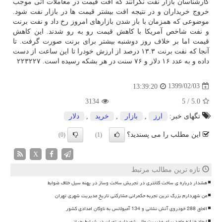
كارشناسان بازار نفت نگرانند كه افت قیمت در معاملات آتی موجب
خروج خریداران و در نتیجه افت بیشتر قیمت ها در بازار نفت شود.
موضوعی كه همزمان با باز شدن بازارهای امروز رخ داد و نفت برنت
و نفت شاخص آمریكا با كاهش قیمت رو به رو شدند. این كاهش
قیمت اما بر خلاف روز دوشنبه بیشتر برای برنت صورت گرفت. تا
آنجا كه نفت برنت ۱۳.۳ درصد از ارزش خودرا تا این ساعت از دست
داده و به عدد ۱۶ دلار و ۷۶ سنت در هر بشكه رسیده است. ۲۲۳۲۲۷
1399/02/03
13:39:20
3134
5
/
5.0
تگهای خبر:
ارز
,
بازار
,
خرید
,
دلار
این مطلب را می پسندید؟
(0)
(1)
X
تازه ترین مطالب مرتبط
هشدار درباره ی ساخت کلانتری در تجریش ساخت وساز در پهنه سیل خلاف ضوابط
من شهردارم بزرگ ترین تجربه حکمرانی مشارکتی تاریخ مدیریت شهری تهران
الحاق 288 خودروی آتش نشانی و 134 آمبولانس به ناوگان امدادی کشور
ایجاد خزانه واحد برای مدیریت مالی شهرداری تهران در شرایط بحرانی