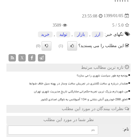
۲۲۳۲۳۱
1399/01/05
23:55:08
3509
5
/
5.0
تگهای خبر:
ارز
,
بازار
,
تولید
,
خرید
این مطلب را می پسندید؟
(0)
(1)
X
تازه ترین مطالب مرتبط
بودجه چه طور سیاست شهری را می سازد؟
هشدار درباره ی ساخت کلانتری در تجریش ساخت وساز در پهنه سیل خلاف ضوابط
من شهردارم بزرگ ترین تجربه حکمرانی مشارکتی تاریخ مدیریت شهری تهران
الحاق 288 خودروی آتش نشانی و 134 آمبولانس به ناوگان امدادی کشور
نظرات بینندگان در مورد این مطلب
نظر شما در مورد این مطلب
نام: