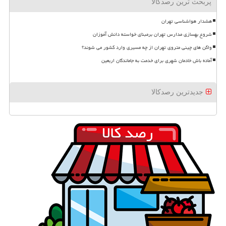
پربحث ترین رصدکالا
هشدار هواشناسی تهران
شروع بهسازی مدارس تهران برمبنای خواسته دانش آموزان
واگن های چینی متروی تهران از چه مسیری وارد کشور می شوند؟
آماده باش خادمان شهری برای خدمت به جاماندگان اربعین
جدیدترین رصدکالا