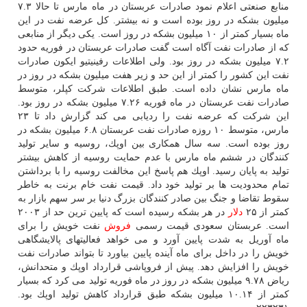
منابع صنعتی اعلام نمود صادرات عربستان در ماه مارس تا حالا ۷.۳
میلیون بشكه در روز بوده است و نه بیشتر. كل عرضه نفت در این
ماه بسیار كمتر از ۱۰ میلیون بشكه در روز است. یكی دیگر از منابعی
كه از صادرات نفت آگاه است گفت صادرات عربستان در فوریه حدود
۷.۲ میلیون بشكه در روز بود. ولی اطلاعات رفینیتیو ایكون صادرات
نفت این كشور را كمتر از این حد و زیر هفت میلیون بشكه در روز در
ماه مارس نشان داده است. طبق اطلاعات شركت كپلر، متوسط
صادرات نفت عربستان در ماه فوریه ۷.۲۶ میلیون بشكه در روز بود.
این شركت كه عرضه نفت را ردیابی می كند گزارش داد تا ۲۳
مارس، متوسط ۱۰ روزه صادرات نفت عربستان ۶.۸ میلیون بشكه در
روز بوده است. سه سال همكاری بین اوپك، روسیه و سایر تولید
كنندگان در ششم ماه مارس با عدم حمایت روسیه از كاهش بیشتر
تولید به پایان رسید. اوپك هم پاسخ این مخالفت روسیه را با برداشتن
تمام محدودیت ها بر تولید خود داد. قیمت نفت خام برنت به خاطر
سقوط تقاضا و جنگ بین صادر كنندگان بزرگ دنیا بر سر سهم بازار به
كمتر از ۲۵
دلار
در هر بشكه رسیده است كه پایین ترین حد از ۲۰۰۳
است. عربستان سعودی قیمت رسمی
فروش
نفت خویش را برای
ماه آوریل به شدت پایین آورد و می خواهد فعالیتهای پالایشگاهی
خویش را در داخل برای ماه آینده پایین بیاورد تا بتواند صادرات نفت
خویش را افزایش دهد. پیش از فروپاشی قرارداد اوپك و متحدانش،
ریاض ۹.۷۸ میلیون بشكه در روز در ماه فوریه تولید می كرد كه بسیار
كمتر از ۱۰.۱۴ میلیون بشكه طبق قرارداد كاهش تولید اوپك بود.