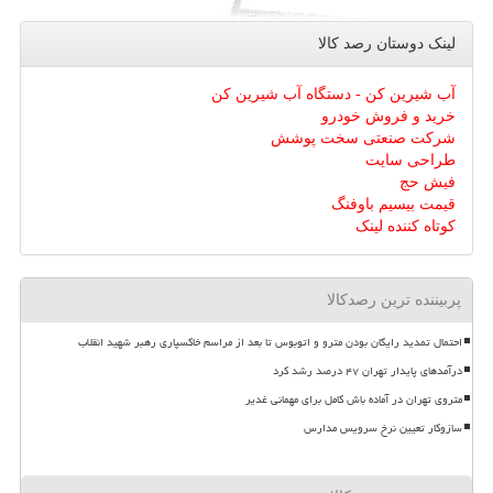
لینک دوستان رصد كالا
آب شیرین کن - دستگاه آب شیرین کن
خرید و فروش خودرو
شرکت صنعتی سخت پوشش
طراحی سایت
فیش حج
قیمت بیسیم باوفنگ
کوتاه کننده لینک
پربیننده ترین رصدکالا
احتمال تمدید رایگان بودن مترو و اتوبوس تا بعد از مراسم خاکسپاری رهبر شهید انقلاب
درآمدهای پایدار تهران ۴۷ درصد رشد کرد
متروی تهران در آماده باش کامل برای مهمانی غدیر
سازوکار تعیین نرخ سرویس مدارس