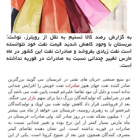
به گزارش رصد كالا تسنیم به نقل از رویترز، نوشت:
عربستان با وجود كاهش شدید قیمت نفت خود نتوانسته
است نفت زیادی بفروشد و صادرات نفت این كشور در ماه
مارس تغییر چندانی نسبت به صادرات در فوریه نداشته
است.
دو منبع صنعتی جریان های نفتی در عربستان می گویند بزرگترین
صادر كننده نفت جهان هنوز
صادرات
نفت خویش را افزایش چندانی
نداده است و دلیل آن نبود تقاضا علیرغم قیمت پایین نفت می باشد آن
هم در شرایطی كه تولیدكنندگان بزرگ دنیا برای سهم
بازار
می جنگند.
بعد از فروپاشی قرار داد كاهش تولید نفت بین اوپك و تولیدكنندگان
غیرعضو آن به رهبری روسیه، عربستان می خواهد از ماه می بیشتر
از ۱۰ میلیون بشكه نفت در روز صادر كند. ولی صادرات عربستان در
ماه مارس بسیار كمتر از این نرخ بوده و تغییر چندانی نسبت به
صادرات در فوریه نداشته است. این نشان دهنده تقاضای كمتر
مصرف كنندگان همچون چین بعد از شیوع كرونا است. یكی از این