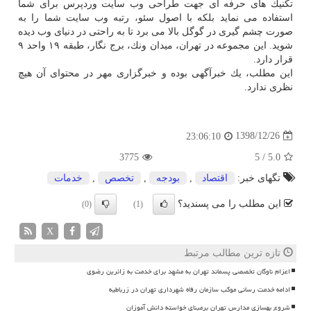
تكنیك های حرفه ای جهت طراحی وب سایت وردپرس برای شما
استفاده می نماید بلكه با اصول سئو، رتبه وب سایت شما را به
صورت چشم گیری در گوگل بالا می برد تا به راحتی در دنیای وب دیده
شوید. این مجموعه در تهران، میدان ونك، برج نگار، طبقه ۱۹ واحد ۹
قرار دارد.
این مطلب، یك خبرآگهی بوده و خبرگزاری مهر در محتوای آن هیچ
نظری ندارد.
1398/12/26
23:06:10
3775
5
/
5.0
تگهای خبر:
اقتصاد
,
بودجه
,
تخصص
,
خدمات
این مطلب را می پسندید؟
(0)
(1)
X
تازه ترین مطالب مرتبط
اعزام ناوگان تخصصی پسماند تهران به مشهد برای خدمت به زائرین رضوی
ادامه خدمت رسانی موکب سازمان رفاه شهرداری تهران در زرباطیه
شروع بهسازی مدارس تهران برمبنای خواسته دانش آموزان