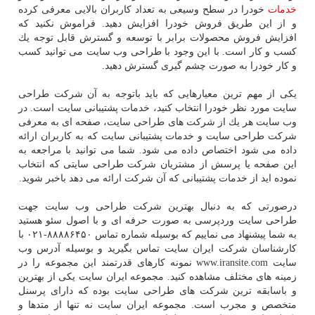
خدمات
خودرا در سطح وسیعی به تعداد كاربران بالایی معرفی كرده
و از این طریق فروش خودرا افزایش دهید. فراموش نكنید كه
افزایش فروش محصولات برابر با توسعه و گسترش قابل توجه یك
كسب و كار است. با این وجود با طراحی وب سایت می توانید كسب
و كار خودرا به صورت چشم گیری گسترش دهید.
یكی از مهم ترین معیارهایی كه باید باتوجه به آن شركت طراحی
سایت مورد نظر خودرا انتخاب كنید، خدمات پشتیبانی سایت است. در
وب سایت هر یك از شركت های طراحی سایت، صفحه ای به معرفی
شركت طراحی سایت و خدمات پشتیبانی سایت كه به كاربران ارائه
داده می شود اختصاص داده می شود. شما می توانید با مراجعه به
این صفحه یا پرسش از مشتریان شركت طراحی سایتی كه انتخاب
نموده اید از خدمات پشتیبانی كه آن شركت ارائه می دهد باخبر شوید.
درصورتی كه به دنبال بهترین شركت طراحی وب سایت جهت
طراحی سایت وردپرسی به صورت حرفه ای و با اصول سئو هستید
به شما پیشنهاد می نماییم كه بوسیله شماره تماس ۸۸۸۸۶۴۵۰-۰۲۱ با
كارشناسان شركت ایران سایت تماس بگیرید و بوسیله آدرس وب
سایت www.iransite.com نمونه كارهای قدرتمند این مجموعه را در
زمینه های مختلف مشاهده كنید. مجموعه ایران سایت یكی از بهترین
و باسابقه ترین شركت های طراحی سایت بوده كه دارای پرسنل
متخصص و مجرب است. مجموعه ایران سایت نه تنها از متدها و