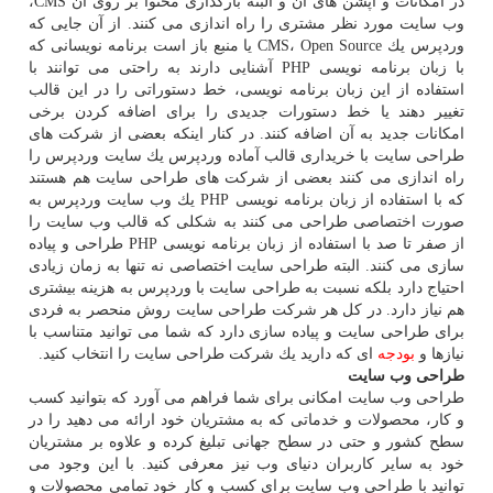
در امكانات و آپشن های آن و البته بارگذاری محتوا بر روی آن CMS،
وب سایت مورد نظر مشتری را راه اندازی می كنند. از آن جایی كه
وردپرس یك CMS، Open Source یا منبع باز است برنامه نویسانی كه
با زبان برنامه نویسی PHP آشنایی دارند به راحتی می توانند با
استفاده از این زبان برنامه نویسی، خط دستوراتی را در این قالب
تغییر دهند یا خط دستورات جدیدی را برای اضافه كردن برخی
امكانات جدید به آن اضافه كنند. در كنار اینكه بعضی از شركت های
طراحی سایت با خریداری قالب آماده وردپرس یك سایت وردپرس را
راه اندازی می كنند بعضی از شركت های طراحی سایت هم هستند
كه با استفاده از زبان برنامه نویسی PHP یك وب سایت وردپرس به
صورت اختصاصی طراحی می كنند به شكلی كه قالب وب سایت را
از صفر تا صد با استفاده از زبان برنامه نویسی PHP طراحی و پیاده
سازی می كنند. البته طراحی سایت اختصاصی نه تنها به زمان زیادی
احتیاج دارد بلكه نسبت به طراحی سایت با وردپرس به هزینه بیشتری
هم نیاز دارد. در كل هر شركت طراحی سایت روش منحصر به فردی
برای طراحی سایت و پیاده سازی دارد كه شما می توانید متناسب با
نیازها و
بودجه
ای كه دارید یك شركت طراحی سایت را انتخاب كنید.
طراحی وب سایت
طراحی وب سایت امكانی برای شما فراهم می آورد كه بتوانید كسب
و كار، محصولات و خدماتی كه به مشتریان خود ارائه می دهید را در
سطح كشور و حتی در سطح جهانی تبلیغ كرده و علاوه بر مشتریان
خود به سایر كاربران دنیای وب نیز معرفی كنید. با این وجود می
توانید با طراحی وب سایت برای كسب و كار خود تمامی محصولات و