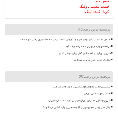
فیش حج
قیمت بیسیم باوفنگ
کوتاه کننده لینک
پربیننده ترین رصدکالا
احتمال تمدید رایگان بودن مترو و اتوبوس تا بعد از مراسم خاکسپاری رهبر شهید انقلاب
درآمدهای پایدار تهران ۴۷ درصد رشد کرد
متروی تهران در آماده باش کامل برای مهمانی غدیر
سازوکار تعیین نرخ سرویس مدارس
پربحث ترین رصدکالا
پیشبینی جدید مدلهای هواشناسی گرما ول مان نمی کند!
هشدار هواشناسی تهران
شروع بهسازی مدارس تهران برمبنای خواسته دانش آموزان
واگن های چینی متروی تهران از چه مسیری وارد کشور می شوند؟