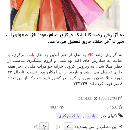
به گزارش رصد كالا بانك مركزی اعلام نمود: خزانه جواهرات
ملی تا آخر هفته جاری تعطیل می باشد.
به گزارش رصد
كالا
به نقل از خبر آنلاین به نقل
بانك
مركزی، با
عنایت به سفارش های اكید بهداشتی و لزوم پیشگیری مناسب از
خطر مبتلا شدن به ویروس كرونا، خزانه جواهرات ملی تا آخر هفته
جاری تعطیل می باشد و بازدید از آن امكان پذیر نیست. تابحال ۴۳
مورد مبتلا شدن به ویروس كرونا در كشور تایید شده كه از این تعداد
۸ نفر فوت كرده اند.
۲۲۳۲۲۹
1398/12/04
23:14:08
4037
5
/
5.0
تگهای خبر:
بانك
,
بانك مركزی
این مطلب را می پسندید؟
(0)
(1)