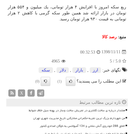
ربع سكه امروز با افزایش ۴ هزار تومانی، یك میلیون و ۵۵۴ هزار
تومان در بازار ارائه شد همین طور سكه گرمی با كاهش ۲ هزار
تومانی به قیمت ۹۳۰ هزار تومان رسید.
منبع:
رصد كالا
1398/11/11
00:32:53
4965
5
/
5.0
تگهای خبر:
ارز
,
بازار
,
دلار
,
سكه
این مطلب را می پسندید؟
(0)
(1)
X
تازه ترین مطالب مرتبط
هشدار درباره ی ساخت کلانتری در تجریش ساخت وساز در پهنه سیل خلاف ضوابط
من شهردارم بزرگ ترین تجربه حکمرانی مشارکتی تاریخ مدیریت شهری تهران
الحاق 288 خودروی آتش نشانی و 134 آمبولانس به ناوگان امدادی کشور
ایجاد خزانه واحد برای مدیریت مالی شهرداری تهران در شرایط بحرانی