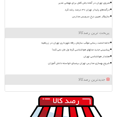
متروی تهران در آماده باش کامل برای مهمانی غدیر
درآمدهای پایدار تهران ۴۷ درصد رشد کرد
سازوکار تعیین نرخ سرویس مدارس
پربحث ترین رصدکالا
ادامه خدمت رسانی موکب سازمان رفاه شهرداری تهران در زرباطیه
پیشبینی جدید مدلهای هواشناسی گرما ول مان نمی کند!
هشدار هواشناسی تهران
شروع بهسازی مدارس تهران برمبنای خواسته دانش آموزان
جدیدترین رصدکالا