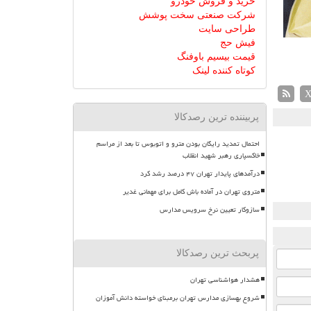
خرید و فروش خودرو
شرکت صنعتی سخت پوشش
طراحی سایت
فیش حج
قیمت بیسیم باوفنگ
کوتاه کننده لینک
پربیننده ترین رصدکالا
احتمال تمدید رایگان بودن مترو و اتوبوس تا بعد از مراسم
خاکسپاری رهبر شهید انقلاب
درآمدهای پایدار تهران ۴۷ درصد رشد کرد
متروی تهران در آماده باش کامل برای مهمانی غدیر
سازوکار تعیین نرخ سرویس مدارس
پربحث ترین رصدکالا
هشدار هواشناسی تهران
شروع بهسازی مدارس تهران برمبنای خواسته دانش آموزان