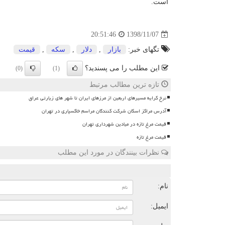
است.
1398/11/07
20:51:46
تگهای خبر:
بازار
,
دلار
,
سكه
,
قیمت
این مطلب را می پسندید؟
(0)
(1)
تازه ترین مطالب مرتبط
نرخ کرایه مسیرهای اربعین از مرزهای ایران تا شهر های زیارتی عراق
آدرس مراکز اسکان شرکت کنندگان مراسم خاکسپاری در تهران
قیمت مرغ تازه در میادین شهرداری تهران
قیمت مرغ تازه
نظرات بینندگان در مورد این مطلب
ن
نام:
ایمیل: