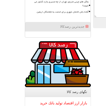
واگن های چینی متروی تهران از چه مسیری وارد کشور می
شوند؟
آماده باش خادمان شهری برای خدمت به جاماندگان اربعین
جدیدترین رصدکالا
تگهای رصد كالا
بازار
ارز
اقتصاد
تولید
بانك
خرید