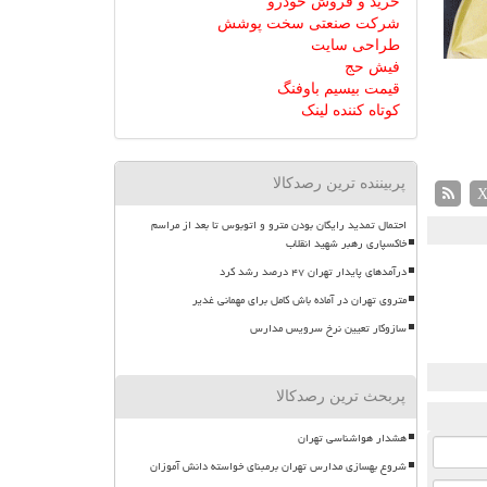
خرید و فروش خودرو
شرکت صنعتی سخت پوشش
طراحی سایت
فیش حج
قیمت بیسیم باوفنگ
کوتاه کننده لینک
پربیننده ترین رصدکالا
احتمال تمدید رایگان بودن مترو و اتوبوس تا بعد از مراسم
خاکسپاری رهبر شهید انقلاب
درآمدهای پایدار تهران ۴۷ درصد رشد کرد
متروی تهران در آماده باش کامل برای مهمانی غدیر
سازوکار تعیین نرخ سرویس مدارس
پربحث ترین رصدکالا
هشدار هواشناسی تهران
شروع بهسازی مدارس تهران برمبنای خواسته دانش آموزان