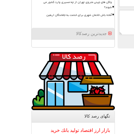
واگن های چینی متروی تهران از چه مسیری وارد کشور می
شوند؟
آماده باش خادمان شهری برای خدمت به جاماندگان اربعین
جدیدترین رصدکالا
تگهای رصد كالا
بازار
ارز
اقتصاد
تولید
بانك
خرید