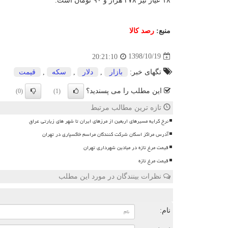
۱۸ عیار نیز ۴۷۸ هزار و ۹۰ تومان است.
منبع:
رصد كالا
1398/10/19
20:21:10
تگهای خبر:
بازار
,
دلار
,
سكه
,
قیمت
این مطلب را می پسندید؟
(0)
(1)
تازه ترین مطالب مرتبط
نرخ کرایه مسیرهای اربعین از مرزهای ایران تا شهر های زیارتی عراق
آدرس مراکز اسکان شرکت کنندگان مراسم خاکسپاری در تهران
قیمت مرغ تازه در میادین شهرداری تهران
قیمت مرغ تازه
نظرات بینندگان در مورد این مطلب
ن
نام: