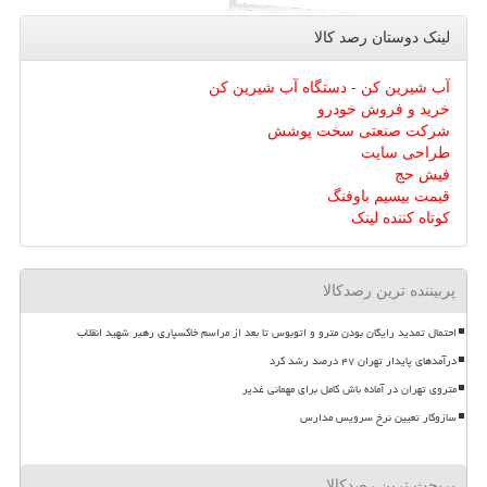
لینک دوستان رصد كالا
آب شیرین کن - دستگاه آب شیرین کن
خرید و فروش خودرو
شرکت صنعتی سخت پوشش
طراحی سایت
فیش حج
قیمت بیسیم باوفنگ
کوتاه کننده لینک
پربیننده ترین رصدکالا
احتمال تمدید رایگان بودن مترو و اتوبوس تا بعد از مراسم خاکسپاری رهبر شهید انقلاب
درآمدهای پایدار تهران ۴۷ درصد رشد کرد
متروی تهران در آماده باش کامل برای مهمانی غدیر
سازوکار تعیین نرخ سرویس مدارس
پربحث ترین رصدکالا