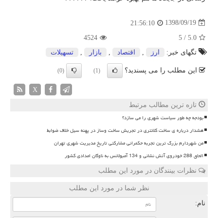
1398/09/19
21:56:10
4524
5
/
5.0
تگهای خبر:
ارز
,
اقتصاد
,
بازار
,
تسهیلات
این مطلب را می پسندید؟
(0)
(1)
X
تازه ترین مطالب مرتبط
بودجه چه طور سیاست شهری را می سازد؟
هشدار درباره ی ساخت کلانتری در تجریش ساخت وساز در پهنه سیل خلاف ضوابط
من شهردارم بزرگ ترین تجربه حکمرانی مشارکتی تاریخ مدیریت شهری تهران
الحاق 288 خودروی آتش نشانی و 134 آمبولانس به ناوگان امدادی کشور
نظرات بینندگان در مورد این مطلب
نظر شما در مورد این مطلب
نام: