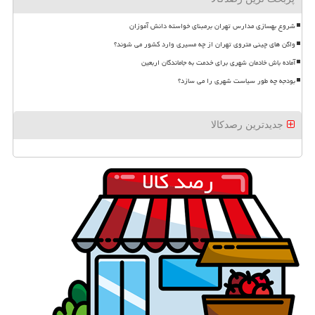
شروع بهسازی مدارس تهران برمبنای خواسته دانش آموزان
واگن های چینی متروی تهران از چه مسیری وارد کشور می شوند؟
آماده باش خادمان شهری برای خدمت به جاماندگان اربعین
بودجه چه طور سیاست شهری را می سازد؟
جدیدترین رصدکالا