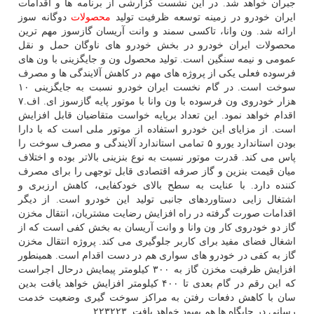
جبران خواهد شد. در این نشست گزارشی از برنامه ها و اقدامات
ایران خودرو در زمینه توسعه ظرفیت تولید
محصولات
دوگانه سوز
ارائه شد. ون وانا، تاكسی سمند و وانت آریسان گازسوز مهم ترین
محصولات ایران خودرو در بخش خودرو های ناوگان حمل و نقل
عمومی و نیمه سنگین است. تولید محصول ون و جایگزینی با ون های
فرسوده فعلی یكی از پروژه های مهم در كاهش آلایندگی ها و مصرف
سوخت است. در گام نخست ایران خودرو نسبت به جایگزینی ۱۰
هزار خودروی ون فرسوده با ون وانا با موتور پایه گازسوز ای. اف.۷
اقدام خواهد نمود. این تعداد برپایه خواست متقاضیان قابل افزایش
است. از مزایای این خودرو استفاده از موتور ملی است كه با دارا
بودن استاندارد یورو ۵ تمامی استاندارد آلایندگی و مصرف سوخت را
پاس می كند. قدرت موتور نسبت به نوع بنزینی بالاتر بوده و اختلاف
میان قیمت بنزین و گاز صرفه اقتصادی قابل توجهی را برای مصرف
كننده دارد. با عنایت به سطح بالای خودكفایی، كاهش ارزبری و
اشتغال زایی دستاوردهای جانبی تولید این خودرو است. از دیگر
اقدامات صورت گرفته در راه افزایش رضایت مشتریان، انتقال مخزن
گاز دو خودروی كار ون وانا و وانت آریسان به بخش كفی است كه از
اشغال فضای مفید برای كاربر جلوگیری می كند. پروژه انتقال مخزن
گاز به كفی در خودرو های سواری هم در دست اقدام است. همینطور
افزایش ظرفیت مخزن گاز به ۳۰۰ كیلومتر پیمایش درحال اجراست
كه این رقم در گام بعدی تا ۴۰۰ كیلومتر افزایش خواهد یافت بدین
سان با كاهش دفعات رفتن به مراكز سوخت گیری وضعیت خدمت
رسانی در جایگاه ها هم بهبود خواهد یافت. ۲۲۳۲۲۳