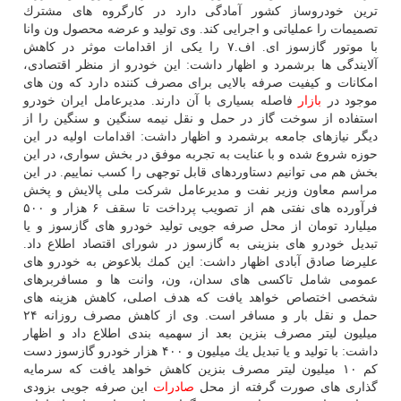
ترین خودروساز كشور آمادگی دارد در كارگروه های مشترك
تصمیمات را عملیاتی و اجرایی كند. وی تولید و عرضه محصول ون وانا
با موتور گازسوز ای. اف.۷ را یكی از اقدامات موثر در كاهش
آلایندگی ها برشمرد و اظهار داشت: این خودرو از منظر اقتصادی،
امكانات و كیفیت صرفه بالایی برای مصرف كننده دارد كه ون های
موجود در
بازار
فاصله بسیاری با آن دارند. مدیرعامل ایران خودرو
استفاده از سوخت گاز در حمل و نقل نیمه سنگین و سنگین را از
دیگر نیازهای جامعه برشمرد و اظهار داشت: اقدامات اولیه در این
حوزه شروع شده و با عنایت به تجربه موفق در بخش سواری، در این
بخش هم می توانیم دستاوردهای قابل توجهی را كسب نماییم. در این
مراسم معاون وزیر نفت و مدیرعامل شركت ملی پالایش و پخش
فرآورده های نفتی هم از تصویب پرداخت تا سقف ۶ هزار و ۵۰۰
میلیارد تومان از محل صرفه جویی تولید خودرو های گازسوز و یا
تبدیل خودرو های بنزینی به گازسوز در شورای اقتصاد اطلاع داد.
علیرضا صادق آبادی اظهار داشت: این كمك بلاعوض به خودرو های
عمومی شامل تاكسی های سدان، ون، وانت ها و مسافربرهای
شخصی اختصاص خواهد یافت كه هدف اصلی، كاهش هزینه های
حمل و نقل بار و مسافر است. وی از كاهش مصرف روزانه ۲۴
میلیون لیتر مصرف بنزین بعد از سهمیه بندی اطلاع داد و اظهار
داشت: با تولید و یا تبدیل یك میلیون و ۴۰۰ هزار خودرو گازسوز دست
كم ۱۰ میلیون لیتر مصرف بنزین كاهش خواهد یافت كه سرمایه
گذاری های صورت گرفته از محل
صادرات
این صرفه جویی بزودی