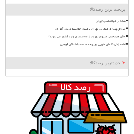
پربحث ترین رصدکالا
هشدار هواشناسی تهران
شروع بهسازی مدارس تهران برمبنای خواسته دانش آموزان
واگن های چینی متروی تهران از چه مسیری وارد کشور می شوند؟
آماده باش خادمان شهری برای خدمت به جاماندگان اربعین
جدیدترین رصدکالا