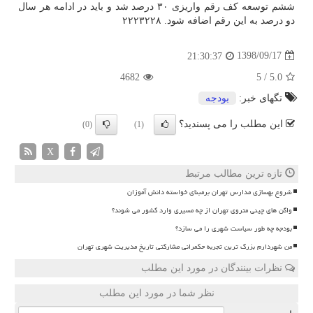
ششم توسعه كف رقم واریزی ۳۰ درصد شد و باید در ادامه هر سال
دو درصد به این رقم اضافه شود. ۲۲۲۳۲۲۸
1398/09/17
21:30:37
4682
5
/
5.0
تگهای خبر:
بودجه
این مطلب را می پسندید؟
(0)
(1)
X
تازه ترین مطالب مرتبط
شروع بهسازی مدارس تهران برمبنای خواسته دانش آموزان
واگن های چینی متروی تهران از چه مسیری وارد کشور می شوند؟
بودجه چه طور سیاست شهری را می سازد؟
من شهردارم بزرگ ترین تجربه حکمرانی مشارکتی تاریخ مدیریت شهری تهران
نظرات بینندگان در مورد این مطلب
نظر شما در مورد این مطلب