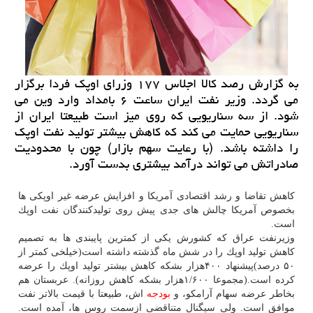
به گزارش رصد كالا اجلاس ۱۷۷ وزرای اوپك فردا برگزار
می گردد. وزیر نفت ایران ساعت ۶ بامداد وارد وین می
شود. از سه سناریویی كه روی میز است طبیعتا ایران از
سناریویی حمایت می كند كه كاهش بیشتر تولید نفت اوپك
را داشته باشد. (با رعایت سهم بازار) چون با محدودیت
صادراتش می تواند درآمد بیشتری بدست آورد.
كاهش تقاضا و رشد اقتصادی آمریكا و افزایش عرضه غیر اوپكی ها
بخصوص آمریكا چالش های جدی پیش روی تولیدكنندگان نفت اوپك
است.
‏وزیرنفت عراق كه كشورش یكی از كمترین پایبندی ها به تصمیم
كاهش تولید اوپك را در شش ماه گذشته داشته است(خیلخی كمتر از
۵۰ درصد)پیشنهاد ۴۰۰هزار بشكه كاهش بیشتر تولید اوپك را عرضه
كرده است.(مجموعا ۱/۶۰۰هزار بشكه كاهش روزانه). عربستان هم
بخاطر عرضه سهام آرامكو، و
بودجه
اش، طبیعتا با قیمت بالاتر نفت
موافق است. ولی سیگنال متناقضی ازسمت روس ها، آمده است.