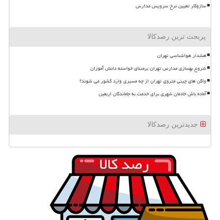
سازوکار تعیین نرخ سرویس مدارس
پربحث ترین رصدکالا
هشدار هواشناسی تهران
شروع بهسازی مدارس تهران برمبنای خواسته دانش آموزان
واگن های چینی متروی تهران از چه مسیری وارد کشور می شوند؟
آماده باش خادمان شهری برای خدمت به جاماندگان اربعین
جدیدترین رصدکالا