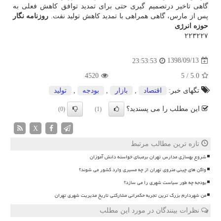
گاهی تاخیر درتصمیم گیری حتی برای تمدید توافق كاهش فعلی به
پس از مارس، گاهی همراهی با تمدید كاهش تولید نفت.
روزنامه نگار
حوزه انرژی
۲۲۳۲۲۷
1398/09/13
23:53:53
4520
5
/
5.0
تگهای خبر:
اقتصاد
,
بازار
,
بودجه
,
تولید
این مطلب را می پسندید؟
(0)
(1)
X
تازه ترین مطالب مرتبط
شروع بهسازی مدارس تهران برمبنای خواسته دانش آموزان
واگن های چینی متروی تهران از چه مسیری وارد کشور می شوند؟
بودجه چه طور سیاست شهری را می سازد؟
من شهردارم بزرگ ترین تجربه حکمرانی مشارکتی تاریخ مدیریت شهری تهران
نظرات بینندگان در مورد این مطلب