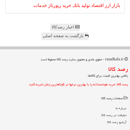
بازار
ارز
اقتصاد
تولید
بانك
خرید
رپورتاژ
خدمات
اخبار رصدکالا
بازگشت به صفحه اصلی
rasadkala.ir - حقوق مادی و معنوی سایت رصد كالا محفوظ است
رصد كالا
یافتن بهترین قیمت برای کالاها
رصد کالا، خرید هوشمندانه را با بهترین نرخها در کوتاهترین زمان تجربه کنید
صفحات رصد كالا
درباره ما
تبلیغات در رصد كالا
آرشیو رصد كالا