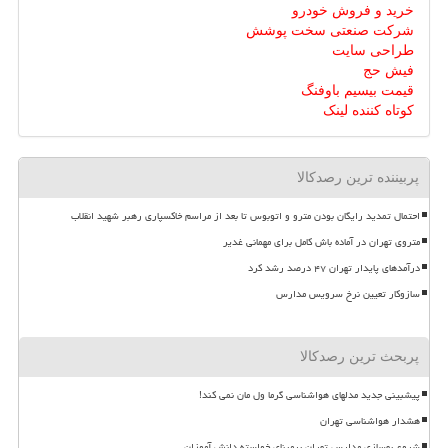
خرید و فروش خودرو
شرکت صنعتی سخت پوشش
طراحی سایت
فیش حج
قیمت بیسیم باوفنگ
کوتاه کننده لینک
پربیننده ترین رصدکالا
احتمال تمدید رایگان بودن مترو و اتوبوس تا بعد از مراسم خاکسپاری رهبر شهید انقلاب
متروی تهران در آماده باش کامل برای مهمانی غدیر
درآمدهای پایدار تهران ۴۷ درصد رشد کرد
سازوکار تعیین نرخ سرویس مدارس
پربحث ترین رصدکالا
پیشبینی جدید مدلهای هواشناسی گرما ول مان نمی کند!
هشدار هواشناسی تهران
شروع بهسازی مدارس تهران برمبنای خواسته دانش آموزان