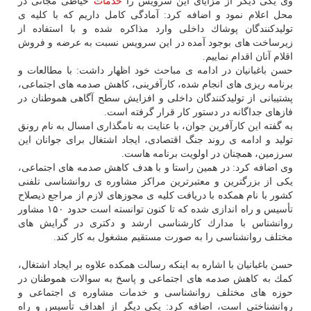
وی یكی دیگر از مزایای این سرویس را
خدمات
خیاطی مجانی در
محل اعلام نمود و اضافه كرد: آمادگی كامل داریم كه با كلیه ی
تولیدكنندگان پوشاك داخلی وارد مذاكره شده و با استفاده از
زیرساخت های بوجود آمده در این سرویس نسبت به عرضه و فروش
اقلام آنان اقدام نماییم.
حسن باغبانیان در ادامه ی مباحث خود اظهار داشت: با مطالعات و
برنامه ریزی های انجام شده، كارآفرینی، كاهش صدمه های اجتماعی،
پشتیبانی از تولیدكنندگان داخلی و افزایش سطح آگاهی هموطنان در
فازهای جداگانه در دستور كار قرار گرفته است.
به گفته این كارآفرین جوان، با عنایت به نامگذاری امسال به نام رونق
تولید و ادامه ی روند جنگ اقتصادی، ایجاد اشتغال برای جوانان این
سرزمین، همچنان در اولویت برنامه هاست.
وی اضافه كرد: در همین راستا و با هدف كاهش صدمه های اجتماعی،
یكی از بزرگترین و معتبرترین مراكز مشاوره ی روانشناسی تلفنی
كشور با نام همكده با دریافت كلیه ی مجوزهای لازم از مراجع ذیصلاح
تأسیس و راه اندازی شده كه تا كنون توانسته است حدود ۱۵۰ مشاور
روانشناس با مدارك كارشناسی ارشد و دكتری در گرایش های
مختلف روانشناسی را به صورت مستقیم مشغول به كار كند.
حسن باغبانیان با اشاره به اینكه رسالت همكده علاوه بر ایجاد اشتغال،
كمك به كاهش صدمه های اجتماعی و پاسخ به سوالات هموطنان در
حوزه های مختلف روانشناسی و خدمات مشاوره ی اجتماعی و
روانشناختی است، اضافه كرد: یكی دیگر از اهداف تأسیس و راه