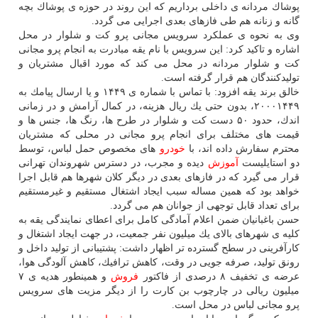
پوشاك مردانه ی داخلی برداریم كه این روند در حوزه ی پوشاك بچه
گانه و زنانه هم طی فازهای بعدی اجرایی می گردد.
وی به نحوه ی عملكرد سرویس مجانی پرو كت و شلوار در محل
اشاره و تاكید كرد: این سرویس با نام یقه مبادرت به انجام پرو مجانی
كت و شلوار مردانه در محل می كند كه مورد اقبال مشتریان و
تولیدكنندگان هم قرار گرفته است.
خالق برند یقه افزود: با تماس با شماره ی ۱۴۴۹ و یا ارسال پیامك به
۲۰۰۰۱۴۴۹، بدون حتی یك ریال هزینه، در كمال آرامش و در زمانی
اندك، حدود ۵۰ دست كت و شلوار در طرح ها، رنگ ها، جنس ها و
قیمت های مختلف برای انجام پرو مجانی در محلی كه مشتریان
محترم سفارش داده اند، با
خودرو
های مخصوص حمل لباس، توسط
دو استایلیست
آموزش
دیده و مجرب، در دسترس شهروندان تهرانی
قرار می گیرد كه در فازهای بعدی در دیگر كلان شهرها هم قابل اجرا
خواهد بود كه همین مساله سبب ایجاد اشتغال مستقیم و غیرمستقیم
برای تعداد قابل توجهی از جوانان هم می گردد.
حسن باغبانیان ضمن اعلام آمادگی كامل برای اعطای نمایندگی یقه به
كلیه ی شهرهای بالای یك میلیون نفر جمعیت، در جهت ایجاد اشتغال و
كارآفرینی در سطح گسترده تر اظهار داشت: پشتیبانی از تولید داخل و
رونق تولید، صرفه جویی در وقت، كاهش ترافیك، كاهش آلودگی هوا،
عرضه ی تخفیف ۸ درصدی از فاكتور
فروش
و همینطور هدیه ی ۷
میلیون ریالی در چارچوب بن كارت را از دیگر مزیت های سرویس
پرو مجانی لباس در محل است.