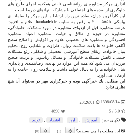
اندازی مركز مشاوره ی روانشناسی تلفنی همكده، اجرای طرح های
جلوگیری از صدمه های اجتماعی با مشاركت نهادهای ذیربط است.
این كارآفرین جوان، ساده ترین راه ارتباط با این مركز را سامانه ی
پیامكی ۲۰۰۰۵۵۵۵ و رفتن به سایت hamkadeh.ir اعلام و افزود:
عرضه مشاوره قبل از ازدواج، مشاوره در مورد مشكلات خانوادگی،
مشاوره در حوزه ی طلاق و خیانت، مشاوره اعتیاد، مشاوره
افسردگی و مشاوره های تحصیلی علاوه بر افزایش و اصلاح سطح
آگاهی خانواده ها باعث سلامت روان، طراوت و شادابی روح، تحكیم
بنیان خانواده، ارتقای سطح آموزشی، تحصیلی و شغلی، رفع مشكلات
جنسی، كاهش مشكلات خانوادگی و مسائل زناشویی و تربیت صحیح
فرزندان می شود كه همه این موارد در نهایت، رضایتمندی و پایداری
بنیان خانواده ها را به دنبال خواهد داشت و سلامت روان جامعه را به
ارمغان می آورد.
این مطلب، یك خبرآگهی بوده و خبرگزاری مهر در محتوای آن هیچ
نظری ندارد.
1398/08/14
23:26:01
4890
5
/
5.0
تگهای خبر:
آموزش
,
ارز
,
اقتصاد
,
تولید
این مطلب را می پسندید؟
(0)
(1)