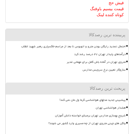
فیش حج
قیمت بیسیم باوفنگ
کوتاه کننده لینک
پربیننده ترین رصدکالا
احتمال تمدید رایگان بودن مترو و اتوبوس تا بعد از مراسم خاکسپاری رهبر شهید انقلاب
درآمدهای پایدار تهران ۴۷ درصد رشد کرد
متروی تهران در آماده باش کامل برای مهمانی غدیر
سازوکار تعیین نرخ سرویس مدارس
پربحث ترین رصدکالا
پیشبینی جدید مدلهای هواشناسی گرما ول مان نمی کند!
هشدار هواشناسی تهران
شروع بهسازی مدارس تهران برمبنای خواسته دانش آموزان
واگن های چینی متروی تهران از چه مسیری وارد کشور می شوند؟