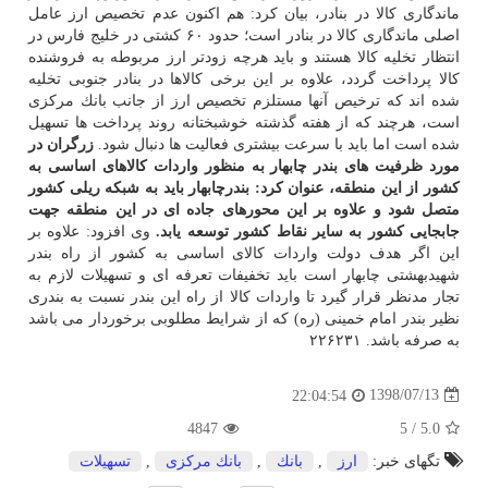
ماندگاری كالا در بنادر، بیان كرد: هم اكنون عدم تخصیص ارز عامل
اصلی ماندگاری كالا در بنادر است؛ حدود ۶۰ كشتی در خلیج فارس در
انتظار تخلیه كالا هستند و باید هرچه زودتر ارز مربوطه به فروشنده
كالا پرداخت گردد، علاوه بر این برخی كالاها در بنادر جنوبی تخلیه
شده اند كه ترخیص آنها مستلزم تخصیص ارز از جانب بانك مركزی
است، هرچند كه از هفته گذشته خوشبختانه روند پرداخت ها تسهیل
شده است اما باید با سرعت بیشتری فعالیت ها دنبال شود.
زرگران در
مورد ظرفیت های بندر چابهار به منظور واردات كالاهای اساسی به
كشور از این منطقه، عنوان كرد: بندرچابهار باید به شبكه ریلی كشور
متصل شود و علاوه بر این محورهای جاده ای در این منطقه جهت
جابجایی كشور به سایر نقاط كشور توسعه یابد.
وی افزود: علاوه بر
این اگر هدف دولت واردات كالای اساسی به كشور از راه بندر
شهیدبهشتی چابهار است باید تخفیفات تعرفه ای و تسهیلات لازم به
تجار مدنظر قرار گیرد تا واردات كالا از راه این بندر نسبت به بندری
نظیر بندر امام خمینی (ره) كه از شرایط مطلوبی برخوردار می باشد
به صرفه باشد. ۲۲۶۲۳۱
1398/07/13
22:04:54
4847
5
/
5.0
تگهای خبر:
ارز
,
بانك
,
بانك مركزی
,
تسهیلات