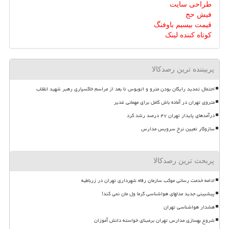
طراحی سایت
فیش حج
قیمت بیسیم باوفنگ
کوتاه کننده لینک
پربیننده ترین رصدکالا
احتمال تمدید رایگان بودن مترو و اتوبوس تا بعد از مراسم خاکسپاری رهبر شهید انقلاب
متروی تهران در آماده باش کامل برای مهمانی غدیر
درآمدهای پایدار تهران ۴۷ درصد رشد کرد
سازوکار تعیین نرخ سرویس مدارس
پربحث ترین رصدکالا
ادامه خدمت رسانی موکب سازمان رفاه شهرداری تهران در زرباطیه
پیشبینی جدید مدلهای هواشناسی گرما ول مان نمی کند!
هشدار هواشناسی تهران
شروع بهسازی مدارس تهران برمبنای خواسته دانش آموزان