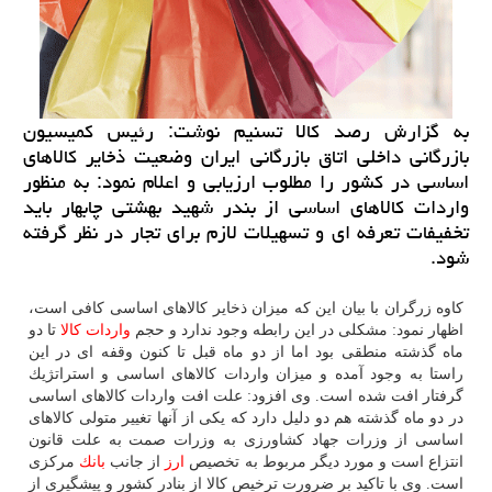
به گزارش رصد كالا تسنیم نوشت: رئیس كمیسیون
بازرگانی داخلی اتاق بازرگانی ایران وضعیت ذخایر كالاهای
اساسی در كشور را مطلوب ارزیابی و اعلام نمود: به منظور
واردات كالاهای اساسی از بندر شهید بهشتی چابهار باید
تخفیفات تعرفه ای و تسهیلات لازم برای تجار در نظر گرفته
شود.
كاوه زرگران با بیان این كه میزان ذخایر كالاهای اساسی كافی است،
اظهار نمود: مشكلی در این رابطه وجود ندارد و حجم
واردات
كالا
تا دو
ماه گذشته منطقی بود اما از دو ماه قبل تا كنون وقفه ای در این
راستا به وجود آمده و میزان واردات كالاهای اساسی و استراتژیك
گرفتار افت شده است. وی افزود: علت افت واردات كالاهای اساسی
در دو ماه گذشته هم دو دلیل دارد كه یكی از آنها تغییر متولی كالاهای
اساسی از وزرات جهاد كشاورزی به وزرات صمت به علت قانون
انتزاع است و مورد دیگر مربوط به تخصیص
ارز
از جانب
بانك
مركزی
است. وی با تاكید بر ضرورت ترخیص كالا از بنادر كشور و پیشگیری از