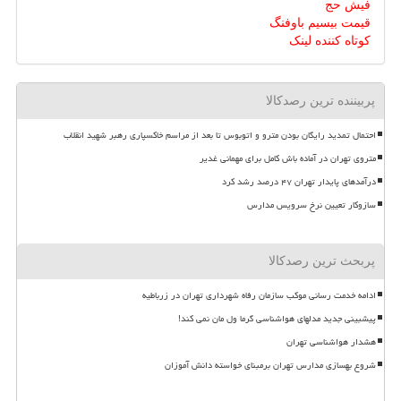
فیش حج
قیمت بیسیم باوفنگ
کوتاه کننده لینک
پربیننده ترین رصدکالا
احتمال تمدید رایگان بودن مترو و اتوبوس تا بعد از مراسم خاکسپاری رهبر شهید انقلاب
متروی تهران در آماده باش کامل برای مهمانی غدیر
درآمدهای پایدار تهران ۴۷ درصد رشد کرد
سازوکار تعیین نرخ سرویس مدارس
پربحث ترین رصدکالا
ادامه خدمت رسانی موکب سازمان رفاه شهرداری تهران در زرباطیه
پیشبینی جدید مدلهای هواشناسی گرما ول مان نمی کند!
هشدار هواشناسی تهران
شروع بهسازی مدارس تهران برمبنای خواسته دانش آموزان