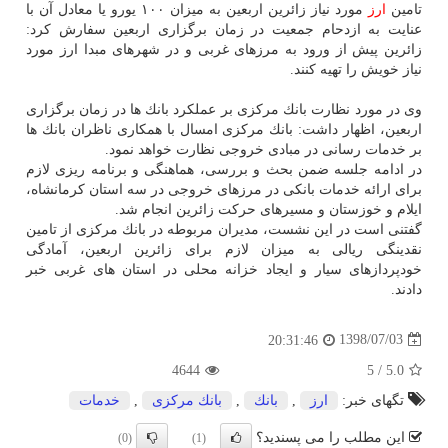
تامین
ارز
مورد نیاز زائرین اربعین به میزان ۱۰۰ یورو یا معادل آن با
عنایت به ازدحام جمعیت در زمان برگزاری اربعین سفارش كرد:
زائرین پیش از ورود به مرزهای غربی و در شهرهای مبدا ارز مورد
نیاز خویش را تهیه كنند.
وی در مورد نظارت بانك مركزی بر عملكرد بانك ها در زمان برگزاری
اربعین، اظهار داشت: بانك مركزی امسال با همكاری ناظران بانك ها
بر خدمات رسانی در مبادی خروجی نظارت خواهد نمود.
در ادامه جلسه ضمن بحث و بررسی، هماهنگی و برنامه ریزی لازم
برای ارائه خدمات بانكی در مرزهای خروجی در سه استان كرمانشاه،
ایلام و خوزستان و مسیرهای حركت زائرین انجام شد.
گفتنی است در این نشست، مدیران مربوطه در بانك مركزی از تامین
نقدینگی ریالی به میزان لازم برای زائرین اربعین، آمادگی
خودپردازهای سیار و ایجاد خزانه محلی در استان های غربی خبر
دادند.
1398/07/03
20:31:46
4644
5
/
5.0
تگهای خبر:
ارز
,
بانك
,
بانك مركزی
,
خدمات
این مطلب را می پسندید؟
(0)
(1)