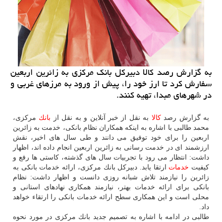
به گزارش رصد كالا دبیركل بانك مركزی به زائرین اربعین
سفارش كرد تا ارز خود را، پیش از ورود به مرزهای غربی و
در شهرهای مبدا، تهیه كنند.
به گزارش رصد
كالا
به نقل از خبر آنلاین و به نقل از
بانك
مركزی،
محمد طالبی با اشاره به اینكه همكاران نظام بانكی، خدمت به زائرین
اربعین را برای خود توفیق می دانند و طی سال های اخیر، نقش
ارزشمند ای در خدمت رسانی به زائرین اربعین انجام داده اند، اظهار
داشت: انتظار می رود با تجربیات سال های گذشته، كاستی ها رفع و
كیفیت
خدمات
ارتقا یابد. دبیركل بانك مركزی، ارائه خدمات بانكی به
زائرین را نیازمند تلاش شبانه روزی دانست و اظهار داشت: نظام
بانكی برای ارائه خدمات بهتر، نیازمند همكاری نهادهای استانی و
محلی است و این همكاری سطح ارائه خدمات بانكی را ارتقاء خواهد
داد.
طالبی در ادامه با اشاره به تصمیم جدید بانك مركزی در مورد نحوه