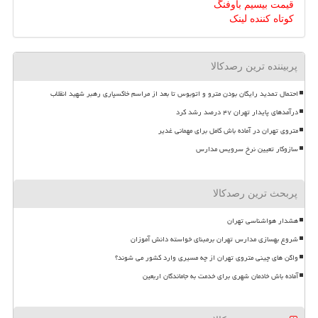
قیمت بیسیم باوفنگ
کوتاه کننده لینک
پربیننده ترین رصدکالا
احتمال تمدید رایگان بودن مترو و اتوبوس تا بعد از مراسم خاکسپاری رهبر شهید انقلاب
درآمدهای پایدار تهران ۴۷ درصد رشد کرد
متروی تهران در آماده باش کامل برای مهمانی غدیر
سازوکار تعیین نرخ سرویس مدارس
پربحث ترین رصدکالا
هشدار هواشناسی تهران
شروع بهسازی مدارس تهران برمبنای خواسته دانش آموزان
واگن های چینی متروی تهران از چه مسیری وارد کشور می شوند؟
آماده باش خادمان شهری برای خدمت به جاماندگان اربعین