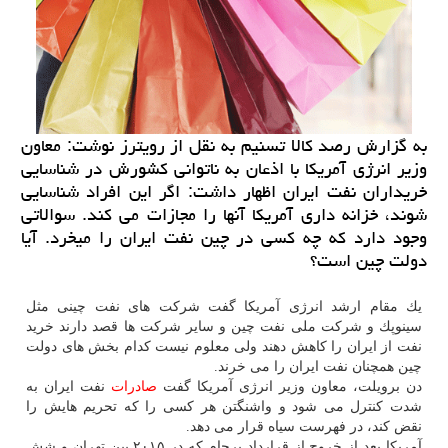
به گزارش رصد كالا تسنیم به نقل از رویترز نوشت: معاون
وزیر انرژی آمریكا با اذعان به ناتوانی كشورش در شناسایی
خریداران نفت ایران اظهار داشت: اگر این افراد شناسایی
شوند، خزانه داری آمریكا آنها را مجازات می كند. سوالاتی
وجود دارد كه چه كسی در چین نفت ایران را میخرد. آیا
دولت چین است؟
یك مقام ارشد انرژی آمریكا گفت شركت های نفت چینی مثل
سینوپك و شركت ملی نفت چین و سایر شركت ها قصد دارند خرید
نفت از ایران را كاهش دهند ولی معلوم نیست كدام بخش های دولت
چین همچنان نفت ایران را می خرند.
دن برویلت، معاون وزیر انرژی آمریكا گفت
صادرات
نفت ایران به
شدت كنترل می شود و واشنگتن هر كسی را كه تحریم هایش را
نقض كند، در فهرست سیاه قرار می دهد.
آمریكا بعد از خروج از قرارداد برجام كه در ۲۰۱۵ بین تهران و شش