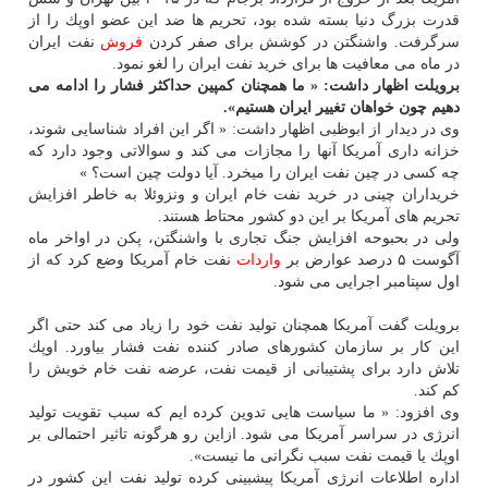
قدرت بزرگ دنیا بسته شده بود، تحریم ها ضد این عضو اوپك را از
سرگرفت. واشنگتن در كوشش برای صفر كردن
فروش
نفت ایران
در ماه می معافیت ها برای خرید نفت ایران را لغو نمود.
برویلت اظهار داشت: « ما همچنان كمپین حداكثر فشار را ادامه می
دهیم چون خواهان تغییر ایران هستیم».
وی در دیدار از ابوظبی اظهار داشت: « اگر این افراد شناسایی شوند،
خزانه داری آمریكا آنها را مجازات می كند و سوالاتی وجود دارد كه
چه كسی در چین نفت ایران را میخرد. آیا دولت چین است؟ »
خریداران چینی در خرید نفت خام ایران و ونزوئلا به خاطر افزایش
تحریم های آمریكا بر این دو كشور محتاط هستند.
ولی در بحبوحه افزایش جنگ تجاری با واشنگتن، پكن در اواخر ماه
آگوست ۵ درصد عوارض بر
واردات
نفت خام آمریكا وضع كرد كه از
اول سپتامبر اجرایی می شود.
برویلت گفت آمریكا همچنان تولید نفت خود را زیاد می كند حتی اگر
این كار بر سازمان كشورهای صادر كننده نفت فشار بیاورد. اوپك
تلاش دارد برای پشتیبانی از قیمت نفت، عرضه نفت خام خویش را
كم كند.
وی افزود: « ما سیاست هایی تدوین كرده ایم كه سبب تقویت تولید
انرژی در سراسر آمریكا می شود. ازاین رو هرگونه تاثیر احتمالی بر
اوپك یا قیمت نفت سبب نگرانی ما نیست».
اداره اطلاعات انرژی آمریكا پیشبینی كرده تولید نفت این كشور در