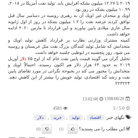
۲۰۱۹ تا ۱۲.۲۷ میلیون بشكه افزایش یابد. تولید نفت آمریكا در ۲۰۱۸،
۱۰.۹۹ میلیون بشكه در روز بود.
اوپك و متحدان غیر اوپك آن به رهبری روسیه در دسامبر سال قبل
توافق كردند عرضه نفت را ۱.۲ میلیون بشكه در روز از اول ژانویه
سال جاری میلادی پایین بیاورند و این قرارداد تا مارس ۲۰۲۰ ادامه
خواهد داشت.
كمیته مشترك وزارتی نظارت بر قرارداد كاهش تولید اوپك و
متحدانش كه شامل تولید كنندگان بزرگ نفت مثل عربستان و روسیه
می شود، روز پنجشنبه در ابوظبی جلسه خواهد داشت.
تحلیل گران می گویند قیمت پایین نفت خام كه از اوج ۷۵
دلار
آوریل
۲۰۱۹ به حدود ۶۳ هزار دلار هم اكنون رسیده، احتمالاً اوپك و
متحدانش را مجبور می كند در بحبوحه نگرانی در مورد تقاضای پایین
نفت و رشد كند اقتصادی، تولید خویش را بیشتر از این كاهش دهند.
۲۲۳۲۲۳
1398/06/20
13:02:08
4583
5
/
5.0
تگهای خبر:
اقتصاد
,
تولید
,
خرید
,
دلار
این مطلب را می پسندید؟
(0)
(1)