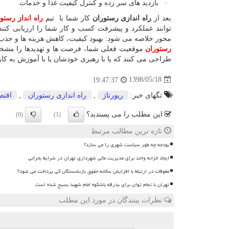
· بازدید های سر زده و کنترل کیفیت غذا و خدمات
بعد از
راه اندازی رستوران
کار شما با
تیم
راه انداز رستو
توانند عملکرد و پیشرفت کسب و کار شما را ارزیابی کنند 
محور خلاصه می شود: بهبود کیفیت، کاهش هزینه ها و جذب 
رستوران
موقعیت فعلی شما، فرصت ها و تهدیدها را مشخص 
طراحی می کنند که یا با رهبری خودشان یا با آموزش به کار
1398/05/18
19:47:37
تگهای خبر:
رپورتاژ
,
راه اندازی رستوران
,
اقتص
این مطلب را می پسندید؟
(0)
(1)
تازه ترین مطالب مرتبط
بودجه چه طور سیاست شهری را می سازد؟
ایجاد خزانه واحد برای مدیریت مالی شهرداری تهران در شرایط بحرانی
معوقات در ارتباط با افزایش سالانه حقوق بازنشستگان کی پرداخت می شود؟
تهران با تمام توان برای بدرقه باشکوه امام شهید بسیج شده است
نظرات بینندگان در مورد این مطلب
ن