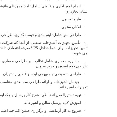
· انجام امور اداری و قانونی شامل: اخذ مجوزهای قانونی
نشان تجاری و...
· طرح توجیهی
· امکان سنجی
· طراحی منو شامل: آیتم بندی و قیمت گذاری، طراحی گراف
· تأمین تجهیزات آشپزخانه صنعتی. از آنجا که شرکت شف
تأمین تجهیزات برای شما حدا
می شوید.
· مشاوره معماری شامل نظارت بر طراحی معماری جهت
طراحی دکوراسیون و خرید مبلمان
· طراحی سه بعدی و مفهومی ایده و فضای رستوران
· چیدمان آشپزخانه و ارائه طراحی سه بعدی متناسب با 
تجهیزات آشپزخانه
· تهیه دستورالعمل انضباطی، شرح کار پرسنل و چک لیس
· آموزش کلیه پرسنل سالن و آشپزخانه
· شروع به کار آزمایشی و برگزاری جشن افتتاحیه اصلی