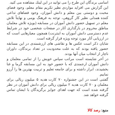
اسامی برندگان این طرح را می توانید در این لینك مشاهده می كنید.
این گزارش می افزاید مواردی نظیر تكریم مقام معلم، وجود فضای
محبت و دوستی بین معلم و دانش آموزان، وجود فضاهای تداعی
كننده همدلی نظیر كار گروهی، توجه به فرهنگ بومی و نهایتاً تلاش
معلم در تسهیل حضور دانش آموزان در مسابقه (بویژه تلاش معلمان
مناطق محروم در بارگذاری آثار در صفحات شخصی خود در شرایط
عدم دسترسی دانش آموزان به اینترنت) همچون معیارهایی است كه
در ارزیابی آثار مورد توجه ویژه قرار گرفته است.
شایان ذكر است عكس ها و نقاشی های ارزشمندی در این مسابقه
حضور یافته بودند كه به علت محدودیت در تعداد برندگان، داوران
ناچار از انتخاب میان آنها بودند.
در آخر شایسته است مراتب سپاس خویش را از تمامی معلمان و
دانش آموزان ارجمندی كه با حضور خود به این مسابقه گرما و غنا
بخشیدند، ابراز داشته و برای جامعه تعلیم و تربیت بهترین ها را آرزو
نماییم.
گفتنی است در این جشنواره ۷۰ كارت هدیه ۵ میلیون ریالی برای
معلمان و ۷۰ كارت هدیه ۲ میلیون ریالی برای دانش آموزان در نظر
گرفته شده است كه جهت اهدای جوایز برگزیدگان با ایشان تماس
گرفته خواهد شد.
منبع:
رصد كالا