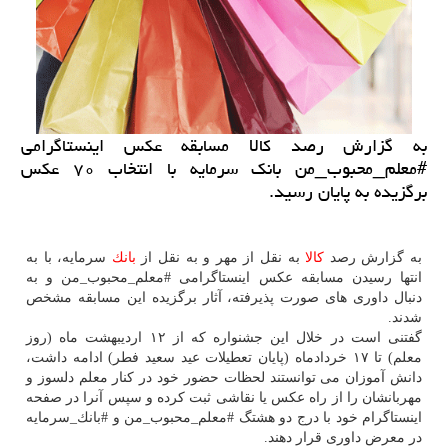
به گزارش رصد كالا مسابقه عكس اینستاگرامی
#معلم_محبوب_من بانك سرمایه با انتخاب ۷۰ عكس
برگزیده به پایان رسید.
به گزارش رصد
كالا
به نقل از مهر و به نقل از
بانك
سرمایه، با به
انتها رسیدن مسابقه عكس اینستاگرامی #معلم_محبوب_من و به
دنبال داوری های صورت پذیرفته، آثار برگزیده این مسابقه مشخص
شدند.
گفتنی است در خلال این جشنواره كه از ۱۲ اردیبهشت ماه (روز
معلم) تا ۱۷ خردادماه (پایان تعطیلات عید سعید فطر) ادامه داشت،
دانش آموزان می توانستند لحظات حضور خود در كنار معلم دلسوز و
مهربانشان را از راه عكس یا نقاشی ثبت كرده و سپس آنرا در صفحه
اینستاگرام خود با درج دو هشتگ #معلم_محبوب_من و #بانك_سرمایه
در معرض داوری قرار دهند.