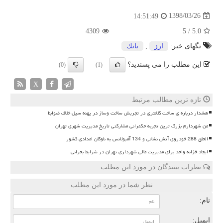
1398/03/26
14:51:49
4309
5
/
5.0
تگهای خبر:
ارز
,
بانك
این مطلب را می پسندید؟
(0)
(1)
X
تازه ترین مطالب مرتبط
هشدار درباره ی ساخت کلانتری در تجریش ساخت وساز در پهنه سیل خلاف ضوابط
من شهردارم بزرگ ترین تجربه حکمرانی مشارکتی تاریخ مدیریت شهری تهران
الحاق 288 خودروی آتش نشانی و 134 آمبولانس به ناوگان امدادی کشور
ایجاد خزانه واحد برای مدیریت مالی شهرداری تهران در شرایط بحرانی
نظرات بینندگان در مورد این مطلب
نظر شما در مورد این مطلب
نام:
ایمیل: