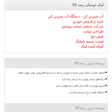
لینک دوستان رصد كالا
آب شیرین کن - دستگاه آب شیرین کن
خرید و فروش خودرو
شرکت صنعتی سخت پوشش
طراحی سایت
فیش حج
قیمت بیسیم باوفنگ
کوتاه کننده لینک
پربیننده ترین رصدکالا
احتمال تمدید رایگان بودن مترو و اتوبوس تا بعد از مراسم خاکسپاری رهبر شهید انقلاب
درآمدهای پایدار تهران ۴۷ درصد رشد کرد
متروی تهران در آماده باش کامل برای مهمانی غدیر
سازوکار تعیین نرخ سرویس مدارس
پربحث ترین رصدکالا