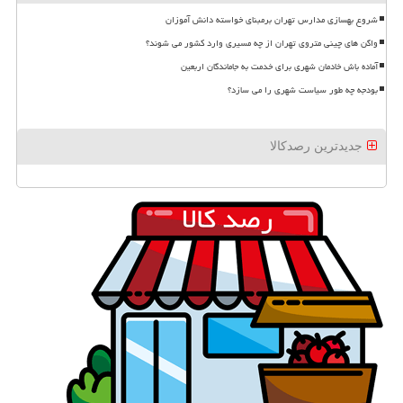
شروع بهسازی مدارس تهران برمبنای خواسته دانش آموزان
واگن های چینی متروی تهران از چه مسیری وارد کشور می شوند؟
آماده باش خادمان شهری برای خدمت به جاماندگان اربعین
بودجه چه طور سیاست شهری را می سازد؟
جدیدترین رصدکالا