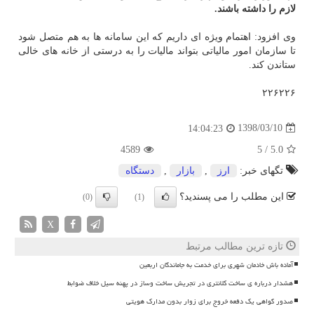
لازم را داشته باشند.
وی افزود: اهتمام ویژه ای داریم كه این سامانه ها به هم متصل شود
تا سازمان امور مالیاتی بتواند مالیات را به درستی از خانه های خالی
ستاندن كند.
۲۲۶۲۲۶
1398/03/10
14:04:23
4589
5
/
5.0
تگهای خبر:
ارز
,
بازار
,
دستگاه
این مطلب را می پسندید؟
(0)
(1)
X
تازه ترین مطالب مرتبط
آماده باش خادمان شهری برای خدمت به جاماندگان اربعین
هشدار درباره ی ساخت کلانتری در تجریش ساخت وساز در پهنه سیل خلاف ضوابط
صدور گواهی یک دفعه خروج برای زوار بدون مدارک هویتی