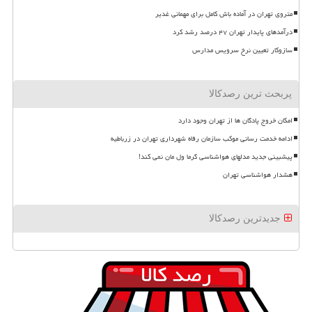
متروی تهران در آماده باش کامل برای مهمانی غدیر
درآمدهای پایدار تهران ۴۷ درصد رشد کرد
سازوکار تعیین نرخ سرویس مدارس
پربحث ترین رصدکالا
امکان خروج پادگان ها از تهران وجود دارد
ادامه خدمت رسانی موکب سازمان رفاه شهرداری تهران در زرباطیه
پیشبینی جدید مدلهای هواشناسی گرما ول مان نمی کند!
هشدار هواشناسی تهران
جدیدترین رصدکالا