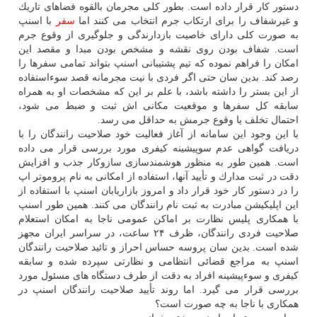
دستور كار قرار داده است. بطور كلی مجرمان بالقوه فضاهای تاریك
و غیرشفاف را برای ارتكاب جرم انتخاب می كنند اما
سفر
با اسنپ
به صورت كلی دارای خاصیت بازدارندگی و جلوگیری از وقوع جرم
است. شفاف بودن روی نقشه و مشخص بودن مبدا و مقصد این
امكان را فراهم نموده كه تیم پشتیبانی اسنپ بتواند تمامی سفرها را
رصد كند. بدین سان حتی اگر فردی با نیت مجرمانه قصد سوءاستفاده
از این بستر را داشته باشد، با علم بر این كه مشخصات او به همراه
سابقه كل سفرها و موقعیت مكانی اش ثبت و ضبط می شود،
احتمال تخلف یا وقوع جرمش به حداقل می رسد.
با این وجود این سامانه از آغاز فعالیت خود صلاحیت رانندگان را با
دریافت گواهی عدم سوپیشینه كیفری مورد بررسی قرار می داده
است. همین طور به منظور هوشمندسازی سازوكار جذب و افزایش
دقت در ثبت مدارك و تأیید آنها، استفاده از امكانی به نام پروموتر اپ
را در دستور كار خود قرار داد و امروز بازاریابان اسنپ با استفاده از
این اپلیكیشن مبادرت به ثبت نام رانندگان می كنند. همین طور اسنپ
با همكاری پلیس نظارت بر اماكن عمومی ناجا به امكان استعلام
صلاحیت فردی رانندگان، ظرف ۲۴ ساعت، در سراسر ایران مجهز
شده است. بدین سان پروسه حساس احراز و تائید صلاحیت رانندگان
اسنپ به مراجع قضائی انتظامی و نظارتی سپرده شده و سابقه
كیفری و سوءپیشینه افراد به دقت از طرف دستگاه های مسئول مورد
بررسی قرار می گیرد. اما روند تأیید صلاحیت رانندگان اسنپ در
همكاری با ناجا به چه صورت است؟