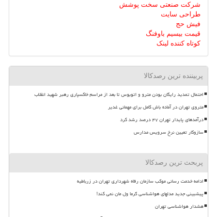
شرکت صنعتی سخت پوشش
طراحی سایت
فیش حج
قیمت بیسیم باوفنگ
کوتاه کننده لینک
پربیننده ترین رصدکالا
احتمال تمدید رایگان بودن مترو و اتوبوس تا بعد از مراسم خاکسپاری رهبر شهید انقلاب
متروی تهران در آماده باش کامل برای مهمانی غدیر
درآمدهای پایدار تهران ۴۷ درصد رشد کرد
سازوکار تعیین نرخ سرویس مدارس
پربحث ترین رصدکالا
ادامه خدمت رسانی موکب سازمان رفاه شهرداری تهران در زرباطیه
پیشبینی جدید مدلهای هواشناسی گرما ول مان نمی کند!
هشدار هواشناسی تهران