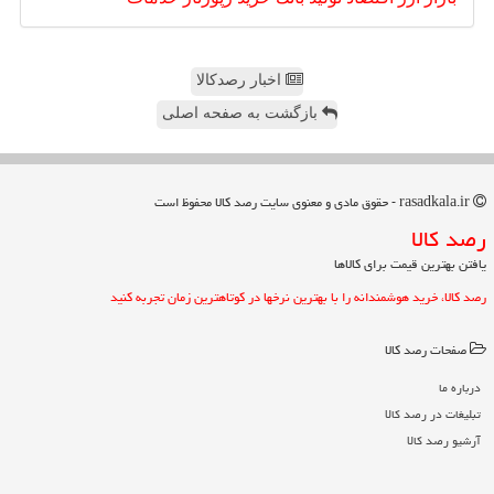
اخبار رصدکالا
بازگشت به صفحه اصلی
rasadkala.ir - حقوق مادی و معنوی سایت رصد كالا محفوظ است
رصد كالا
یافتن بهترین قیمت برای کالاها
رصد کالا، خرید هوشمندانه را با بهترین نرخها در کوتاهترین زمان تجربه کنید
صفحات رصد كالا
درباره ما
تبلیغات در رصد كالا
آرشیو رصد كالا