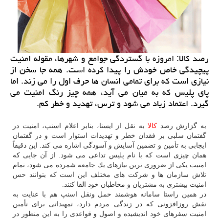
رصد كالا: امروزه با گستردگی جوامع و شهرها، مقوله امنیت
پیچیدگی خاص خودش را پیدا كرده است. همه جا سخن از
نیازی است كه برای تمامی انسان ها حرف اول را می زند. اما
پای پلیس كه به میان می آید، همه چیز رنگ امنیت می
گیرد. اعتماد زیاد می شود و ترس، تهدید و خطر كم.
به گزارش رصد
كالا
به نقل از ایسنا، بنابر اعلام اسنپ، امنیت در
گفتمان سلبی بر فقدان خطر و تهدیدات استوار است و در گفتمان
ایجابی به تأمین و تضمین آسایش و آسودگی اشاره می كند. این دقیقاً
همان چیزی است كه با نام پلیس تداعی می شود. از آن جایی كه
امنیت یكی از ضروری ترین نیازهای یك جامعه شمرده می شود، تمام
تلاش سازمان ها و شركت های مختلف این است كه بتوانند حس
امنیت بیشتری به مشتریان و مخاطبان خود القا كنند.
در همین راستا سامانه هوشمند حمل ونقل اسنپ هم با عنایت به
نقش روزافزونی كه در زندگی مردم دارد، تمهیداتی برای تأمین
امنیت سفرهای خود اندیشیده و اصول و قواعدی را به این منظور در