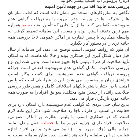
درباره پروموتر اپ اسنپ بیشتر بخوانید
بررسی همه جانبه؛ اقدامی در جهت تأمین امنیت
نگاهی به سازوكارهای استخدامی نشان داده است كه اغلب سازمان
ها و شركت ها در پروسه جذب نیرو تنها به دریافت گواهی عدم
سوپیشینه اكتفا می كنند اما از آن جایی كه تأمین امنیت
سفر
همواره
مهم ترین دغدغه اسنپ بوده و هست، این سامانه تصمیم گرفت به
واسطه همكاری با پلیس نظارت بر اماكن عمومی ناجا بررسی همه
جانبه تری را در دستور كار بگذارد.
آن طور كه روابط عمومی اسنپ توضیح می دهد، این سامانه از سال
قبل دنبال شكل گیری این همكاری بوده و حالا ماه هاست كه به امكان
تأیید صلاحیت از طرف پلیس ناجا تجهیز شده است. بدون شك این نوع
بررسی صلاحیت، مكمل گواهی عدم سوپیشینه قضائی است چراكه
پروسه دریافت گواهی عدم سوپیشینه برای كسب وكار اسنپ
فرایندی زمان بر محسوب می شود. این در شرایطی است كه پلیس
امنیت با در اختیار داشتن بانكهای اطلاعاتی كامل و همین طور بررسی
صلاحیت راننده از چندین منبع مختلف، سوابق افراد را به صورت همه
جانبه مورد بازنگری قرار می دهد.
بدین سان حتی فردی كه گواهی عدم سوپیشینه دارد امكان دارد برای
فعالیت در اسنپ از طرف ناجا رد صلاحیت شود. ذكر این نكته لازم
است كه در همكاری اسنپ با پلیس نظارت بر اماكن عمومی،
صلاحیت افراد دارای جرایم غیرمرتبط با
خدمات
حمل ونقل، مانند
جرایم مالی (چك، مهریه و …) تأیید می شود و این افراد اجازه
فعالیت در این سامانه را خواهند داشت. بدین سان سامانه اسنپ به