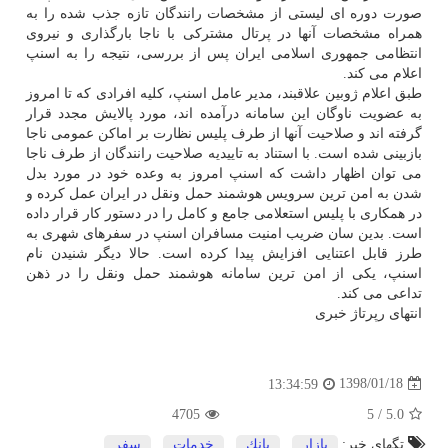
صورت دوره ای لیستی از مشخصات رانندگان تازه جذب شده را به
همراه مشخصات آنها در پرتال مشتركی با ناجا بارگذاری و نیروی
انتظامی جمهوری اسلامی ایران پس از بررسی، نتیجه را به اسنپ
اعلام می كند.
طبق اعلام ژوبین علاقبند، مدیر عامل اسنپ، كلیه افرادی كه تا امروز
به عضویت ناوگان این سامانه درآمده اند، مورد پالایش مجدد قرار
گرفته اند و صلاحیت آنها از طرف پلیس نظارت بر اماكن عمومی ناجا
بازبینی شده است. با استناد به تاییدیه صلاحیت رانندگان از طرف ناجا
می توان اظهار داشت كه اسنپ امروز به وعده خود در مورد بدل
شدن به امن ترین سرویس هوشمند حمل ونقل در ایران عمل كرده و
در همكاری با پلیس استعلامی جامع و كامل را در دستور كار قرار داده
است. بدین سان ضریب امنیت مسافران اسنپ در سفرهای شهری به
طرز قابل اعتنایی افزایش پیدا كرده است. حالا دیگر شنیدن نام
اسنپ، یكی از امن ترین سامانه هوشمند حمل ونقل را در ذهن
تداعی می كند.
انتهای رپرتاژ خبری
1398/01/18
13:34:59
4705
5
/
5.0
تگهای خبر:
بازار
,
بانك
,
خدمات
,
سفر