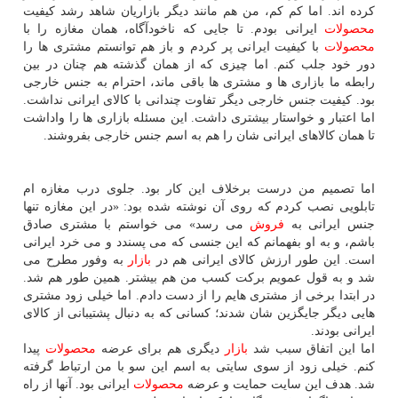
كرده اند. اما كم كم، من هم مانند دیگر بازاریان شاهد رشد كیفیت
محصولات
ایرانی بودم. تا جایی كه ناخودآگاه، همان مغازه را با
محصولات
با كیفیت ایرانی پر كردم و باز هم توانستم مشتری ها را
دور خود جلب كنم. اما چیزی كه از همان گذشته هم چنان در بین
رابطه ما بازاری ها و مشتری ها باقی ماند، احترام به جنس خارجی
بود. كیفیت جنس خارجی دیگر تفاوت چندانی با كالای ایرانی نداشت.
اما اعتبار و خواستار بیشتری داشت. این مسئله بازاری ها را واداشت
تا همان كالاهای ایرانی شان را هم به اسم جنس خارجی بفروشند.
اما تصمیم من درست برخلاف این كار بود. جلوی درب مغازه ام
تابلویی نصب كردم كه روی آن نوشته شده بود: «در این مغازه تنها
جنس ایرانی به
فروش
می رسد» می خواستم با مشتری صادق
باشم، و به او بفهمانم كه این جنسی كه می پسندد و می خرد ایرانی
است. این طور ارزش كالای ایرانی هم در
بازار
به وفور مطرح می
شد و به قول عمویم بركت كسب من هم بیشتر. همین طور هم شد.
در ابتدا برخی از مشتری هایم را از دست دادم. اما خیلی زود مشتری
هایی دیگر جایگزین شان شدند؛ كسانی كه به دنبال پشتیبانی از كالای
ایرانی بودند.
اما این اتفاق سبب شد
بازار
دیگری هم برای عرضه
محصولات
پیدا
كنم. خیلی زود از سوی سایتی به اسم این سو با من ارتباط گرفته
شد. هدف این سایت حمایت و عرضه
محصولات
ایرانی بود. آنها از راه