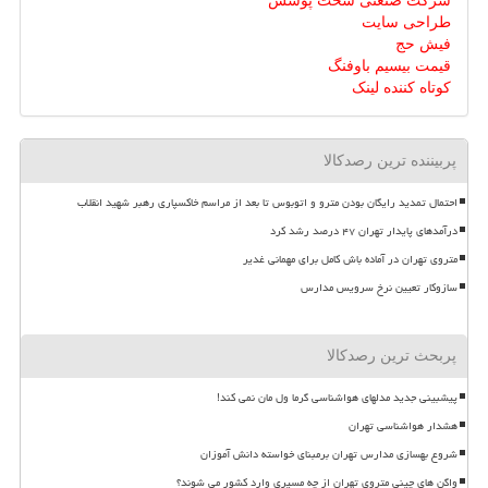
شرکت صنعتی سخت پوشش
طراحی سایت
فیش حج
قیمت بیسیم باوفنگ
کوتاه کننده لینک
پربیننده ترین رصدکالا
احتمال تمدید رایگان بودن مترو و اتوبوس تا بعد از مراسم خاکسپاری رهبر شهید انقلاب
درآمدهای پایدار تهران ۴۷ درصد رشد کرد
متروی تهران در آماده باش کامل برای مهمانی غدیر
سازوکار تعیین نرخ سرویس مدارس
پربحث ترین رصدکالا
پیشبینی جدید مدلهای هواشناسی گرما ول مان نمی کند!
هشدار هواشناسی تهران
شروع بهسازی مدارس تهران برمبنای خواسته دانش آموزان
واگن های چینی متروی تهران از چه مسیری وارد کشور می شوند؟