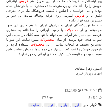
پیج اینستاگرام فروشگاه ما كه از این طریق هم
فروش
اینترنتی
خویش را راه انداخته بودیم، متوجه هدف مشترك ما با خودشان شده
بودند و می خواستند تا اجناس با كیفیت فروشگاه ما، برای معرفی
دقیق تر و
فروش
اینترنتی روی غرفه پوشاك سایت این سو در
دسترس همه قرار بگیرد.
حالا ما تولیدكنندگان ایران و بازاریان ایران، با هم كاری این سو،
مجموعه ای از
محصولات
با كیفیت ایرانی را صادقانه به مشتری
عرضه می دهیم. هر ایرانی می تواند با تنها سه كلیك در سایت این
سو به هدف خود برسد، از میان
محصولات
متنوع سایت این سو با
بیشترین تخفیف ها انتخاب نماید، از این
محصولات
استفاده كرده، و
بازخورد خویش را ثبت كند. پیشنهاد می دهم شما هم وارد سایت «این
سو» شوید، و مقایسه كنید. كیفیت كالای ایرانی ردخور ندارد!
ادیتور: زهرا میعادی
انتهای رپرتاژ خبری
1397/11/23
13:24:00
4737
5
/
5.0
تگهای خبر:
ارز
,
بازار
,
تولید
,
سایت