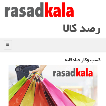
رصد كالا
منو
كسب وكار صادقانه