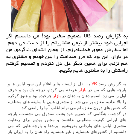
به گزارش رصد كالا تصمیم سختی بود! می دانستم اگر
اجرایی شود بیشتر از نیمی مشتریانم را از دست می دهم.
اما سفارش عموی خدابیامرزم، از همان ابتدای شاگردی من
در بازار، این بود كه مرز صداقت را بین خودم و مشتری به
هم نزنم. برای همین دیگر دل دل نكردم و تصمیم گرفتم
راستش را به مشتری هایم بگویم.
به گزارش رصد
كالا
به نقل از ایسنا، بنابر اعلام این سو، لباس ها و
پارچه هایی كه من در
بازار
عرضه می كردم، درجه یك بود و حرف
اول را می زد. اسمم دهان به دهان در
بازار
چرخیده بود و هنوز كركره
را بالا نداده، مغازه پر می شد از مشتری هایی با سلیقه های مختلف،
كه جنس های درون مغازه ام می تواند اغلب آنها را راضی كند.
در گذشته، هنگامی كه عمویم خود پشت صندوق می نشست، پارچه
های ایرانی كیفیت مطلوبی نداشتند و مجبور بودیم برای رضایت
مشتری لباس های وارداتی بفروشیم. برندها و پارچه هایی كه می
دانستیم از كشورهای همسایه و غیر همسایه راه شان را به ایران باز