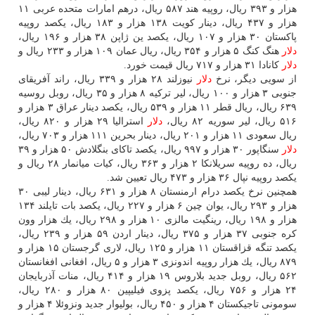
هزار و ۳۹۳ ریال، روپیه هند ۵۸۷ ریال، درهم امارات متحده عربی ۱۱
هزار و ۴۳۷ ریال، دینار كویت ۱۳۸ هزار و ۱۸۳ ریال، یكصد روپیه
پاكستان ۳۰ هزار و ۱۰۷ ریال، یكصد ین ژاپن ۳۸ هزار و ۱۹۶ ریال،
دلار
هنگ كنگ ۵ هزار و ۳۵۴ ریال، ریال عمان ۱۰۹ هزار و ۲۳۳ ریال و
دلار
كانادا ۳۱ هزار و ۷۱۷ ریال قیمت خورد.
از سویی دیگر، نرخ
دلار
نیوزلند ۲۸ هزار و ۳۳۹ ریال، راند آفریقای
جنوبی ۳ هزار و ۱۰۰ ریال، لیر تركیه ۸ هزار و ۳۵ ریال، روبل روسیه
۶۳۹ ریال، ریال قطر ۱۱ هزار و ۵۳۹ ریال، یكصد دینار عراق ۳ هزار و
۵۱۶ ریال، لیر سوریه ۸۲ ریال،
دلار
استرالیا ۲۹ هزار و ۸۲۰ ریال،
ریال سعودی ۱۱ هزار و ۲۰۱ ریال، دینار بحرین ۱۱۱ هزار و ۷۰۳ ریال،
دلار
سنگاپور ۳۰ هزار و ۹۹۷ ریال، یكصد تاكای بنگلادش ۵۰ هزار و ۳۹
ریال، ده روپیه سریلانكا ۲ هزار و ۳۶۳ ریال، كیات میانمار ۲۸ ریال و
یكصد روپیه نپال ۳۶ هزار و ۴۷۳ ریال تعیین شد.
همچنین نرخ یكصد درام ارمنستان ۸ هزار و ۶۳۱ ریال، دینار لیبی ۳۰
هزار و ۲۹۳ ریال، یوان چین ۶ هزار و ۲۲۷ ریال، یكصد بات تایلند ۱۳۴
هزار و ۱۹۸ ریال، رینگیت مالزی ۱۰ هزار و ۲۹۸ ریال، یك هزار وون
كره جنوبی ۳۷ هزار و ۳۷۵ ریال، دینار اردن ۵۹ هزار و ۲۳۹ ریال،
یكصد تنگه قزاقستان ۱۱ هزار و ۱۲۵ ریال، لاری گرجستان ۱۵ هزار و
۸۷۹ ریال، یك هزار روپیه اندونزی ۳ هزار و ۵ ریال، افغانی افغانستان
۵۶۲ ریال، روبل جدید بلاروس ۱۹ هزار و ۴۱۴ ریال، منات آذربایجان
۲۴ هزار و ۷۵۶ ریال، یكصد پزوی فیلیپین ۸۰ هزار و ۲۸۰ ریال،
سومونی تاجیكستان ۴ هزار و ۴۵۰ ریال، بولیوار جدید ونزوئلا ۴ هزار و