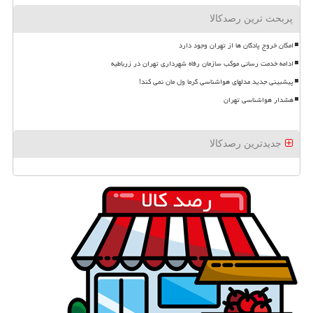
پربحث ترین رصدکالا
امکان خروج پادگان ها از تهران وجود دارد
ادامه خدمت رسانی موکب سازمان رفاه شهرداری تهران در زرباطیه
پیشبینی جدید مدلهای هواشناسی گرما ول مان نمی کند!
هشدار هواشناسی تهران
جدیدترین رصدکالا