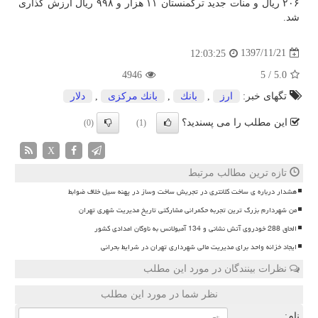
۲۰۶ ریال و منات جدید تركمنستان ۱۱ هزار و ۹۹۸ ریال ارزش گذاری
شد.
1397/11/21
12:03:25
4946
5
/
5.0
تگهای خبر:
ارز
,
بانك
,
بانك مركزی
,
دلار
این مطلب را می پسندید؟
(0)
(1)
X
تازه ترین مطالب مرتبط
هشدار درباره ی ساخت کلانتری در تجریش ساخت وساز در پهنه سیل خلاف ضوابط
من شهردارم بزرگ ترین تجربه حکمرانی مشارکتی تاریخ مدیریت شهری تهران
الحاق 288 خودروی آتش نشانی و 134 آمبولانس به ناوگان امدادی کشور
ایجاد خزانه واحد برای مدیریت مالی شهرداری تهران در شرایط بحرانی
نظرات بینندگان در مورد این مطلب
نظر شما در مورد این مطلب
نام: