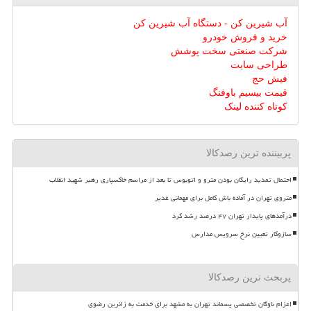
آب شیرین کن - دستگاه آب شیرین کن
خرید و فروش خودرو
شرکت صنعتی سخت پوشش
طراحی سایت
فیش حج
قیمت بیسیم باوفنگ
کوتاه کننده لینک
پربیننده ترین رصدکالا
احتمال تمدید رایگان بودن مترو و اتوبوس تا بعد از مراسم خاکسپاری رهبر شهید انقلاب
متروی تهران در آماده باش کامل برای مهمانی غدیر
درآمدهای پایدار تهران ۴۷ درصد رشد کرد
سازوکار تعیین نرخ سرویس مدارس
پربحث ترین رصدکالا
اعزام ناوگان تخصصی پسماند تهران به مشهد برای خدمت به زائرین رضوی