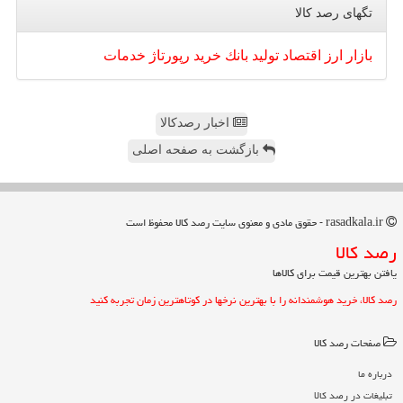
تگهای رصد كالا
بازار
ارز
اقتصاد
تولید
بانك
خرید
رپورتاژ
خدمات
اخبار رصدکالا
بازگشت به صفحه اصلی
rasadkala.ir - حقوق مادی و معنوی سایت رصد كالا محفوظ است
رصد كالا
یافتن بهترین قیمت برای کالاها
رصد کالا، خرید هوشمندانه را با بهترین نرخها در کوتاهترین زمان تجربه کنید
صفحات رصد كالا
درباره ما
تبلیغات در رصد كالا