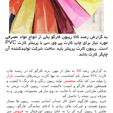
به گزارش رصد كالا ریبون فارگو یكی از انواع مواد مصرفی
مورد نیاز برای چاپ كارت پی وی سی با پرینتر كارت PVC
است. ریبون كارت پرینتر باید ساخت شركت تولیدكننده آن
چاپگر كارت باشد.
به گزارش رصد
كالا
به نقل از مهر، برند فارگو كه در زمینه چاپ
كارت PVC بسیار نام آشناست، نه تنها كارت پرینترهای مناسب
بازار
را تولید می كند بلكه
متخصص
تولید ریبون رنگی و تك رنگ با كیفیت و
همینطور فیلم فارگو و لمینت باكیفیت است. ریبون كارت پرینتر به
شكلی طراحی شده كه با عنایت به نوع نیاز هر مجموعه، بهترین و به
صرفه ترین نتیجه را حاصل كند.
خرید ریبون فارگوی اصل كار چندان آسانی نیست. ریبون ها بسیار
متنوع هستند و شركت های زیادی با ادعای نمایندگی فارگو، ریبون
تقلبی یا ریبون كره ای را به جای ریبون اورجینال به
فروش
می