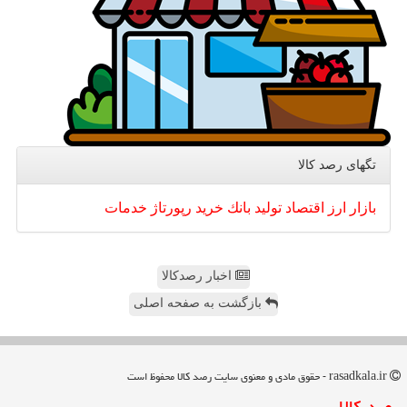
تگهای رصد كالا
بازار
ارز
اقتصاد
تولید
بانك
خرید
رپورتاژ
خدمات
اخبار رصدکالا
بازگشت به صفحه اصلی
rasadkala.ir - حقوق مادی و معنوی سایت رصد كالا محفوظ است
رصد كالا