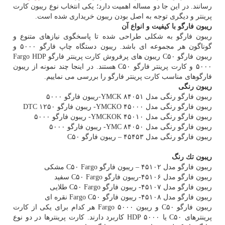
رسانند. در این جا دو مساله اهمیت دارد؛ یكی انتخاب نوع ریبون كارت
پرینتر و دیگری توجه به اصل بودن ریبون خریداری شده است.
ریبون فارگو با كیفیت و انواع آن
ریبون فارگو به شكلی طراحی شده تا پاسخگوی نیازهای متنوع و
گوناگون هر مجموعه ای باشد. ریبون دستگاه چاپ فارگو ۵۰۰۰ و
ریبون فارگو C۵۰ ریبون های پرفروش كارت پرینتر فارگو Fargo HDP
۵۰۰۰ و كارت پرینتر فارگو C۵۰ هستند. در اینجا چند نمونه از ریبون
فارگوهای مناسب كارت پرینتر فارگو را بررسی می نماییم.
ریبون رنگی
ریبون فارگو رنگی مدل YMCK ۸۴۰۵۱-ریبون فارگو ۵۰۰۰
ریبون فارگو رنگی مدل YMCKO ۴۵۰۰۰- ریبون فارگو DTC ۱۲۵۰
ریبون فارگو رنگی مدل YMCKOK ۴۵۰۱۰- ریبون فارگو ۵۰۰۰
ریبون فارگو رنگی مدل YMC ۸۴۰۵۰- ریبون فارگو ۵۰۰۰
ریبون فارگو رنگی مدل ۴۵۴۵۳ – ریبون فارگو C۵۰
ریبون تك رنگ
ریبون فارگو مدل ۴۵۱۰۲ – ریبون فارگو C۵۰ Fargo مشكی
ریبون فارگو مدل ۴۵۱۰۶-ریبون فارگو C۵۰ Fargo سفید
ریبون فارگو مدل ۴۵۱۰۷- ریبون فارگو C۵۰ Fargo طلایی
ریبون فارگو مدل ۴۵۱۰۸- ریبون فارگو Fargo C۵۰ نقره ای
ریبون فارگو C۵۰ و ریبون Fargo ۵۰۰۰ هر كدام برای یكی از كارت
پرینترهای C۵۰ یا HDP ۵۰۰۰ كاربرد دارند. كارت پرینترها در دو نوع