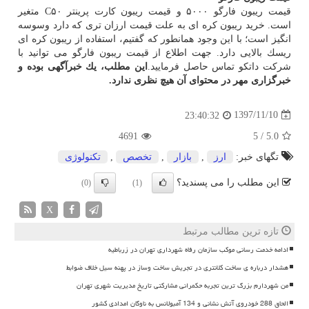
قیمت ریبون فارگو ۵۰۰۰ و قیمت ریبون كارت پرینتر C۵۰ متغیر
است. خرید ریبون كره ای به علت قیمت ارزان تری كه دارد وسوسه
انگیز است؛ با این وجود همانطور كه گفتیم، استفاده از ریبون كره ای
ریسك بالایی دارد. جهت اطلاع از قیمت ریبون فارگو می توانید با
شركت داتكو تماس حاصل فرمایید.
این مطلب، یك خبرآگهی بوده و
خبرگزاری مهر در محتوای آن هیچ نظری ندارد.
1397/11/10
23:40:32
4691
5
/
5.0
تگهای خبر:
ارز
,
بازار
,
تخصص
,
تكنولوژی
این مطلب را می پسندید؟
(0)
(1)
X
تازه ترین مطالب مرتبط
ادامه خدمت رسانی موکب سازمان رفاه شهرداری تهران در زرباطیه
هشدار درباره ی ساخت کلانتری در تجریش ساخت وساز در پهنه سیل خلاف ضوابط
من شهردارم بزرگ ترین تجربه حکمرانی مشارکتی تاریخ مدیریت شهری تهران
الحاق 288 خودروی آتش نشانی و 134 آمبولانس به ناوگان امدادی کشور