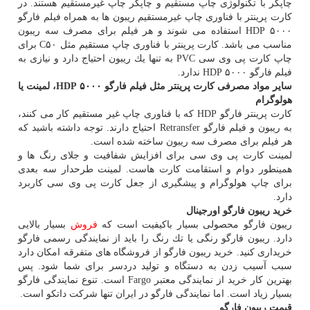
چاپگر با تكنولوژی چاپ مستقیم و چاپگر چاپ غیرمستقیم هستند. در
كارت پرینتر با فناوری چاپ غیرمستقیم ریبون ها به همراه فیلم فارگو
۵۰۰۰ HDP استفاده می شوند و هر فیلم برای مصرف سه ریبون
مناسب می باشد. كارت پرینتر با فناوری چاپ مستقیم مثل C۵۰ برای
چاپ كارت پی وی سی PVC به تنها یك ریبون احتیاج دارد و نیازی به
فیلم فارگو ۵۰۰۰ HDP ندارد.
سایر مواد مصرفی كارت پرینتر مثل فیلم فارگو ۵۰۰۰ HDP، لمینت یا
هولوگرام
كارت پرینتر فارگو HDP كه با فناوری چاپ غیر مستقیم كار می كنند،
به ریبون و فیلم فارگو Retransfer احتیاج دارند. توجه داشته باشید كه
هر فیلم برای مصرف سه ریبون ساخته شده است.
لمینت كارت پی وی سی برای افزایش شفافیت و جلای رنگ ها و
همینطور دوام و استقامت كارت هاست. لمینت طرحدار سه بعدی
برای چاپ هولوگرام و پیشگیری از جعل كارت پی وی سی كاربرد
دارد.
خرید ریبون فارگو اورجینال
ریبون فارگو محصولی بسیار باكیفیت است كه
فروش
بسیار بالایی
دارد. ریبون فارگو رنگی یا تك رنگ را باید از نمایندگی رسمی فارگو
خریداری كنید. خرید ریبون فارگو از فروشگاه های متفرقه امكان دارد
سبب آسیب زدن به دستگاه و تولید دردسر برای شما شود. پس
بهترین كار خرید از نمایندگی معتبر Fargo است. تنوع نمایندگی فارگو
بسیار زیاد است. اما نمایندگی فارگو در ایران تنها شركت داتكو است.
قیمت ریبون فارگو