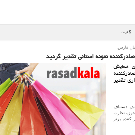
قیمت
ان فارس:
ادركننده نمونه استانی تقدیر گردید
ن همایش
ادركننده
ری تقدیر
رش دستباف
حوزه تجارت
كننده برتر