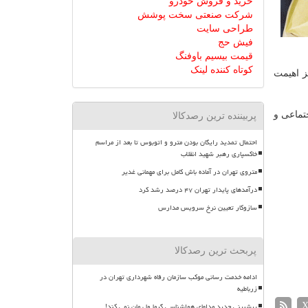
خرید و فروش خودرو
شرکت صنعتی سخت پوشش
طراحی سایت
فیش حج
قیمت بیسیم باوفنگ
کوتاه کننده لینک
ز اهیمت
تماعی و
پربیننده ترین رصدکالا
احتمال تمدید رایگان بودن مترو و اتوبوس تا بعد از مراسم
خاکسپاری رهبر شهید انقلاب
متروی تهران در آماده باش کامل برای مهمانی غدیر
درآمدهای پایدار تهران ۴۷ درصد رشد کرد
سازوکار تعیین نرخ سرویس مدارس
پربحث ترین رصدکالا
ادامه خدمت رسانی موکب سازمان رفاه شهرداری تهران در
زرباطیه
پیشبینی جدید مدلهای هواشناسی گرما ول مان نمی کند!