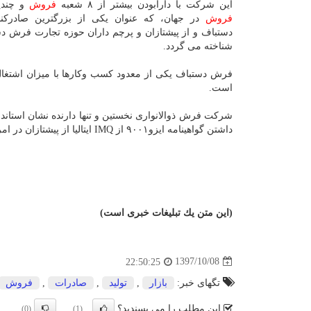
این شركت با دارابودن بیشتر از ۸ شعبه
فروش
و چندی
فروش
در جهان، كه عنوان یكی از بزرگترین صادركن
دستباف و از پیشتازان و پرچم داران حوزه تجارت فرش دس
شناخته می گردد.
فرش دستباف یكی از معدود كسب وكارها با میزان اشتغال 
است.
شركت فرش ذوالانواری نخستین و تنها دارنده نشان استاندا
داشتن گواهینامه ایزو۹۰۰۱ از IMQ ایتالیا از پیشتازان در امر تولید
(این متن یك تبلیغات خبری است)
1397/10/08
22:50:25
تگهای خبر:
بازار
,
تولید
,
صادرات
,
فروش
این مطلب را می پسندید؟
(0)
(1)