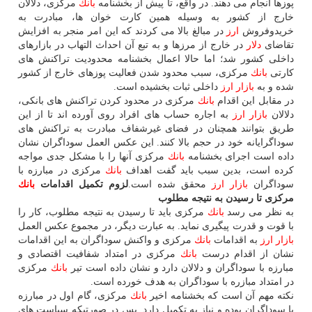
پوزها انجام می دهند. در واقع، تا پیش از بخشنامه
بانك
مركزی، دلالان
خارج از كشور به وسیله همین كارت خوان ها، مبادرت به
خریدوفروش
ارز
در مبالغ بالا می كردند كه این امر منجر به افزایش
تقاضای
دلار
در خارج از مرزها و به تبع آن احداث التهاب در بازارهای
داخلی كشور شد؛ اما حالا اعمال بخشنامه محدودیت تراكنش های
كارتی
بانك
مركزی، سبب محدود شدن فعالیت پوزهای خارج از كشور
شده و به
بازار
ارز
داخلی ثبات بخشیده است.
در مقابل این اقدام
بانك
مركزی در محدود كردن تراكنش های بانكی،
دلالان
بازار
ارز
به اجاره حساب های افراد روی آورده اند تا از این
طریق بتوانند همچنان در فضای غیرشفاف مبادرت به تراكنش های
سوداگرایانه خود در حجم بالا كنند. این عكس العمل سوداگران نشان
داده است اجرای بخشنامه
بانك
مركزی آنها را با مشكل جدی مواجه
كرده است، بدین سبب باید گفت اهداف
بانك
مركزی در مبارزه با
سوداگران
بازار
ارز
محقق شده است.
لزوم تكمیل اقدامات
بانك
مركزی تا رسیدن به نتیجه مطلوب
به نظر می رسد
بانك
مركزی باید تا رسیدن به نتیجه مطلوب، كار را
با قوت و قدرت پیگیری نماید. به عبارت دیگر، در مجموع عكس العمل
بازار
ارز
به اقدامات
بانك
مركزی و واكنش سوداگران به این اقدامات
نشان از اقدام درست
بانك
مركزی در امتداد شفافیت اقتصادی و
مبارزه با سوداگران و دلالان دارد و نشان داده است تیر
بانك
مركزی
در امتداد مبازره با سوداگران به هدف خورده است.
نكته مهم آن است كه بخشنامه اخیر
بانك
مركزی، گام اول در مبارزه
با سوداگران بوده و نیاز به تكمیل دارد. پس در صورتیكه سیاست های