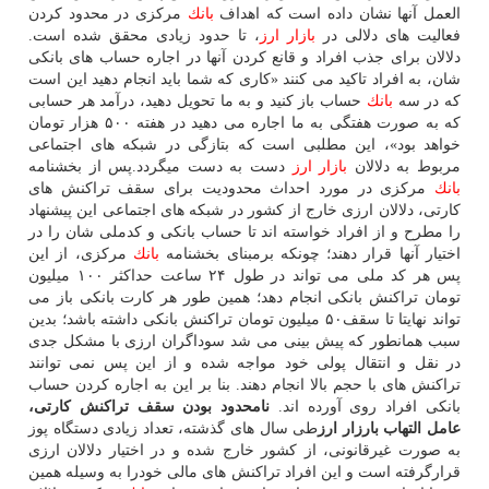
العمل آنها نشان داده است كه اهداف
بانك
مركزی در محدود كردن
فعالیت های دلالی در
بازار
ارز
، تا حدود زیادی محقق شده است.
دلالان برای جذب افراد و قانع كردن آنها در اجاره حساب های بانكی
شان، به افراد تاكید می كنند «كاری كه شما باید انجام دهید این است
كه در سه
بانك
حساب باز كنید و به ما تحویل دهید، درآمد هر حسابی
كه به صورت هفتگی به ما اجاره می دهید در هفته ۵۰۰ هزار تومان
خواهد بود»، این مطلبی است كه بتازگی در شبكه های اجتماعی
مربوط به دلالان
بازار
ارز
دست به دست میگردد.پس از بخشنامه
بانك
مركزی در مورد احداث محدودیت برای سقف تراكنش های
كارتی، دلالان ارزی خارج از كشور در شبكه های اجتماعی این پیشنهاد
را مطرح و از افراد خواسته اند تا حساب بانكی و كدملی شان را در
اختیار آنها قرار دهند؛ چونكه برمبنای بخشنامه
بانك
مركزی، از این
پس هر كد ملی می تواند در طول ۲۴ ساعت حداكثر ۱۰۰ میلیون
تومان تراكنش بانكی انجام دهد؛ همین طور هر كارت بانكی باز می
تواند نهایتا تا سقف۵۰ میلیون تومان تراكنش بانكی داشته باشد؛ بدین
سبب همانطور كه پیش بینی می شد سوداگران ارزی با مشكل جدی
در نقل و انتقال پولی خود مواجه شده و از این پس نمی توانند
تراكنش های با حجم بالا انجام دهند. بنا بر این به اجاره كردن حساب
بانكی افراد روی آورده اند.
نامحدود بودن سقف تراكنش كارتی،
عامل التهاب بارزار ارز
طی سال های گذشته، تعداد زیادی دستگاه پوز
به صورت غیرقانونی، از كشور خارج شده و در اختیار دلالان ارزی
قرارگرفته است و این افراد تراكنش های مالی خودرا به وسیله همین