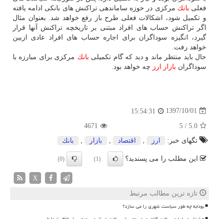
فعلی
بانك
مركزی در حوزه ساماندهی تراكنش های بانكی ادامه یافته
و تكمیل شود، اشكالات فعلی طرح باز رفع خواهد شد. بعنوان مثال
اگر تراكنش حساب های افراد مبتنی بر تاریخچه تراكنش آنها قرار
گیرد، انگیزه سوداگران برای اجاره حساب های افراد عادی ازبین
خواهد رفت.
حال باید منتظر ماند و دید كه گام تكمیلی
بانك
مركزی برای مبارزه با
سوداگران
بازار
ارز
چه خواهد بود.
1397/10/01
15:54:31
4671
5
/
5.0
تگهای خبر:
ارز
,
اقتصاد
,
بازار
,
بانك
این مطلب را می پسندید؟
(0)
(1)
X
تازه ترین مطالب مرتبط
بودجه چه طور سیاست شهری را می سازد؟
هشدار درباره ی ساخت کلانتری در تجریش ساخت وساز در پهنه سیل خلاف ضوابط