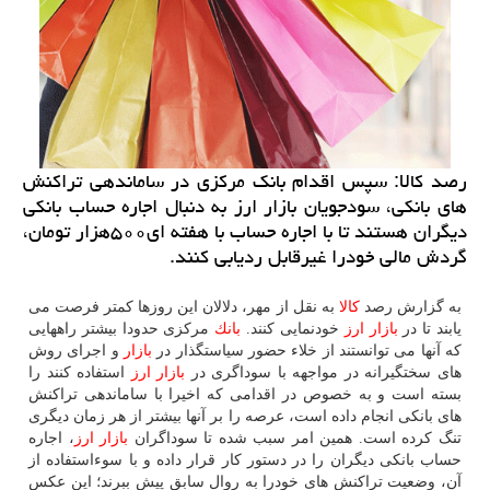
رصد كالا: سپس اقدام بانك مركزی در ساماندهی تراكنش
های بانكی، سودجویان بازار ارز به دنبال اجاره حساب بانكی
دیگران هستند تا با اجاره حساب با هفته ای۵۰۰هزار تومان،
گردش مالی خودرا غیرقابل ردیابی كنند.
به گزارش رصد
كالا
به نقل از مهر، دلالان این روزها كمتر فرصت می
یابند تا در
بازار
ارز
خودنمایی كنند.
بانك
مركزی حدودا بیشتر راههایی
كه آنها می توانستند از خلاء حضور سیاستگذار در
بازار
و اجرای روش
های سختگیرانه در مواجهه با سوداگری در
بازار
ارز
استفاده كنند را
بسته است و به خصوص در اقدامی كه اخیرا با ساماندهی تراكنش
های بانكی انجام داده است، عرصه را بر آنها بیشتر از هر زمان دیگری
تنگ كرده است. همین امر سبب شده تا سوداگران
بازار
ارز
، اجاره
حساب بانكی دیگران را در دستور كار قرار داده و با سوءاستفاده از
آن، وضعیت تراكنش های خودرا به روال سابق پیش ببرند؛ این عكس