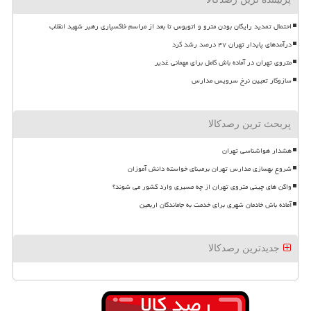
احتمال تمدید رایگان بودن مترو و اتوبوس تا بعد از مراسم خاکسپاری رهبر شهید انقلاب
درآمدهای پایدار تهران ۴۷ درصد رشد کرد
متروی تهران در آماده باش کامل برای مهمانی غدیر
سازوکار تعیین نرخ سرویس مدارس
پربحث ترین رصدکالا
هشدار هواشناسی تهران
شروع بهسازی مدارس تهران برمبنای خواسته دانش آموزان
واگن های چینی متروی تهران از چه مسیری وارد کشور می شوند؟
آماده باش خادمان شهری برای خدمت به جاماندگان اربعین
جدیدترین رصدکالا