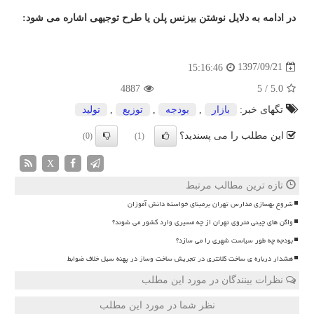
در ادامه به دلایل نوشتن بیزنس پلن یا طرح توجیهی اشاره می شود:
1397/09/21
15:16:46
4887
5
/
5.0
تگهای خبر:
بازار
,
بودجه
,
توزیع
,
تولید
این مطلب را می پسندید؟
(0)
(1)
X
تازه ترین مطالب مرتبط
شروع بهسازی مدارس تهران برمبنای خواسته دانش آموزان
واگن های چینی متروی تهران از چه مسیری وارد کشور می شوند؟
بودجه چه طور سیاست شهری را می سازد؟
هشدار درباره ی ساخت کلانتری در تجریش ساخت وساز در پهنه سیل خلاف ضوابط
نظرات بینندگان در مورد این مطلب
نظر شما در مورد این مطلب