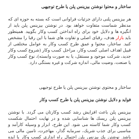
ساختار و محتوا نوشتن بیزینس پلن یا طرح توجیهی
هر بیزینس پلنی دارای جزئیات فراوانی است كه بسته به حوزه ای كه
مدنظر شماست متفاوت خواهد بود. در نوشتن بیزینس پلن باید از
انگیزه ها و دلایل خود برای راه انداختن كسب وكار بگویید. همینطور
باید
بازار
هدف، رقبای اصلی و تفاوت های شما با این رقبا را مشخص
كنید. ساختار، محتوا و عمق طرح كسب وكار به عوامل مختلفی از
قبیل اهداف اصلی كسب وكار، مراحل كسب وكار (شروع كسب وكار
جدید، شركت موجود و مستقل، یا به صورت وابسته)، نوع كسب وكار
یا صنعت، وضیت مالی، اندازه شركت و غیره بستگی دارد.
ساختار و محتوی نوشتن بیزینس پلن یا طرح توجیهی
فواید و دلایل نوشتن بیزینس پلن یا طرح كسب وكار
بیزینس پلن باعث افزایش رشد كسب وكارتان می گردد. با نوشتن
بیزینس پلن ریسك ها شناسایی شده و در نهایت احتمال شكست
كسب وكار شما كاسته می شود. این طرح، ابزار و وسیله كارآمد و
مناسبی برای جذب شریك، سرمایه گذار، مهاجرت، تامین مالی می
باشد. نوشتن یك بیزنس پلن احتمال راه اندازی كسب وكار یا ایده