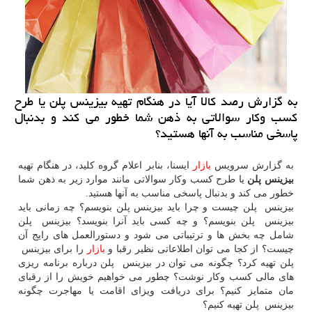
به گزارش رصد كالا آیا در هنگام تهیه بیزینس پلن یا طرح
كسب وكار سوالاتی به ذهن شما خطور می كند و بدنبال
پاسخی مناسب به آنها هستید؟
به گزارش سرویس
بازار
ایسنا، بنابر اعلام گروه كلید، در هنگام تهیه
بیزینس پلن
یا طرح كسب وكار سوالاتی مانند موارد زیر به ذهن شما
خطور می كند و بدنبال پاسخی مناسب به آنها هستید.
بیزینس ‏ پلن چیست و چرا باید بیزینس پلن بنویسم؟ چه زمانی باید
بیزینس ‏ پلن بنویسم؟ و چه كسی باید آنرا بنویسد؟ بیزینس ‏ پلن
شامل چه بخش ‏ها و ترتیباتی می ‏شود و دستورالعمل های رایج آن
چیست؟ از كجا می ‏توان اطلاعاتی نظیر رقبا و
بازار
را برای بیزینس ‏
پلن تهیه كرد؟ چگونه می ‏توان در بیزینس ‏ پلن درباره برنامه ‏ریزی
‏های مالی كسب وكار نوشت؟ چطور می خواهیم خویش را از رقبای
مان متمایز كنیم؟ برای دریافت ویزای اقامت یا مهاجرت چگونه
بیزینس ‏ پلن تهیه كنیم؟