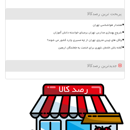
پربحث ترین رصدکالا
هشدار هواشناسی تهران
شروع بهسازی مدارس تهران برمبنای خواسته دانش آموزان
واگن های چینی متروی تهران از چه مسیری وارد کشور می شوند؟
آماده باش خادمان شهری برای خدمت به جاماندگان اربعین
جدیدترین رصدکالا