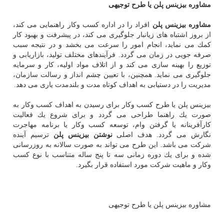
مشاوره بیزینس پلن یا طرح توجیهی
مشاوره بیزینس پلن
افراد را در اداره كسب وكار راهنمایی می كند،
از بروز اشتباه های زیانبار جلوگیری می كند، در پیشرفت و بهبود كار
كمك می نماید، انجام امور را سرعت می بخشد و در نتیجه سبب
صرفه جویی در زمان می گردد. فرآیندهای مختلف تولید، بازاریابی و
توزیع را بهینه سازی می كند و از اتلاف مواد اولیه، كار و سرمایه
جلوگیری می نماید. همچنین، با تعیین چشم انداز و رسالت سازمان،
مدیریت را در دستیابی به اهداف كوتاه مدت و بلندمدت یاری می دهد.
بیزینس پلن یا طرح كسب وكار برای رسیدن به اهداف كسب وكار به
صورت یك راهنما طراحی می گردد و برای شروع یك فعالیت
كارآفرینانه یا گرفتن وام، توسعه كسب وكار یا برنامه مهاجرت
نگارش می گردد. هدف اصلی
نوشتن بیزینس پلن
ترسیم آینده
شركت می باشد. این طرح می تواند به صورت سالانه به روزرسانی
شده و برای یك دوره زمانی سه تا پنج ساله متناسب با نوع كسب
وكار و ماهیت شركت مورد استفاده قرار بگیرد.
مشاوره بیزینس پلن یا طرح توجیهی