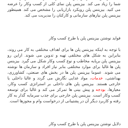
شما را زیاد می كند. بیزینس پلن نمای كلی از كسب وكار را عرضه
می كنید. بیزینس پلن رویكرد بازاریابی را مشخص می كند. همینطور
بیزینس پلن نیازهای سازمانی و كاركنان را مدیریت می كند.
فواید نوشتن بیزینس پلن یا طرح كسب وكار
با توجه به اینكه بیزینس پلن ها برای اهداف مختلفی به كار می روند،
بنابراین به شكل های مختلفی تهیه و تدوین می شوند. ازاین رو
بیزینس پلن برپایه مخاطب و نوع كسب وكار شكل می گیرد. بیزینس
پلن ها غالبا برای موارد مختلفی بنابر نیاز افراد و سازمان ها نوشته
می شوند. عموما بیزینس پلن ها در بخش های صنعتی، كشاورزی،
بهداشتی،
خدمات
، مواد غذایی نگارش می گردد و غالبا داخلی یا
خارجی هستند. بیزینس پلن های داخلی بر استراتژی كسب وكار،
معیارها،
بودجه
و پیش بینی ها تمركز می كند و غالبا برای توسعه
كسب وكار است. بیزینس پلن خارجی برای جذب سرمایه گذار به كار
رفته و كاربرد دیگر آن در پشتیبانی از درخواست وام و مجوزها است.
دلایل نوشتن بیزینس پلن یا طرح كسب وكار