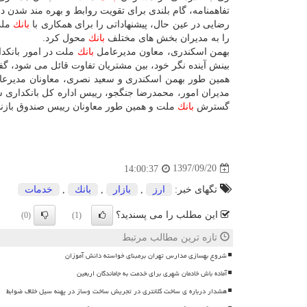
تفاهمنامه، گام بلندی برای تقویت روابط و بهره مند شدن
رضایی در عین حال، پیشنهاداتی را برای همكاری با
بانك
ملت
را به مدیران بخش های مختلف
بانك
محول كرد.
بهمن اسكندری، معاون مدیرعامل
بانك
ملت در امور بانكدا
بینش آینده نگر خود، بین مشتریان تفاوت قائل می شود، گ
همین طور بهمن اسكندری و سعید نصری، معاونان مدیرعا
مدیران امور، محمدرضا جنگجو، رییس اداره كل بانكداری
گسترش
بانك
ملت و همین طور معاونان رییس صندوق بازنش
1397/09/20
14:00:37
تگهای خبر:
ارز
,
بازار
,
بانك
,
خدمات
این مطلب را می پسندید؟
(0)
(1)
تازه ترین مطالب مرتبط
شروع بهسازی مدارس تهران برمبنای خواسته دانش آموزان
آماده باش خادمان شهری برای خدمت به جاماندگان اربعین
هشدار درباره ی ساخت کلانتری در تجریش ساخت وساز در پهنه سیل خلاف ضوابط