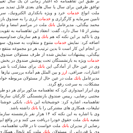
بر طبق این تفاهمنامه كه اعتبار زمانی آن یك سال تعیی
توافق طرفین برای سال یا سال های بعدی قابل تمدید می
ملت انواع
خدمات
خرد و ویژه بانكداری الكترونیك، سرم
تامین سرمایه و كارگزاری و
خدمات
ارزی را به صندوق باز
محمد بیگدلی، مدیرعامل
بانك
ملت در مراسم امضا و تبادل 
بیشتر از ۱۵ سال دارد، گفت: انعقاد این تفاهمنامه به تقویت این تعاملات كمك می نماید.
وی با تاكید بر این نكته كه هم
بانك
و هم سازمان صداوسیما و
اضافه كرد: نمایش
خدمات
متنوع و متفاوت به صندوق، سوژ
در انجام این كار است تا بدین ترتیب هر دو مجموعه منتفع ش
بیگدلی، پیشنهادات نمایش شده از طرف مسئولان صندوق ر
خدمات
ویژه به بازنشستگان تحت پوشش صندوق در بخش 
وی در عین حال از آمادگی این
بانك
برای مشاركت با شركت
اعتبارات، صرافی،
ارز
و بین الملل هم آماده بررسی نیازها
مدیرعامل
بانك
ملت در عین حال از مسئولان مربوطه خواست
مشكلات، به سرعت رفع گردد.
وی ابراز امیدواری كرد كه تفاهمنامه مذكور برای هر دو ط
مجتبی رضایی، رییس صندوق بازنشستگی كاركنان سازمان 
تفاهمنامه، اشاره كرد: خوشبختانه این
بانك
، بانكی خوشنام
تبلیغات، همكاری های مشتركی را با
بانك
داشته باشد.
شعبه
بانك
ملت حقوق خودرا دریافت می كنند و در واقع ای
رضایی از مدیران
بانك
ملت خواست تا در قالب تفاهمنامه،
وی با قدردانی از مسئولان
بانك
ملت كه تابحال همكاری 