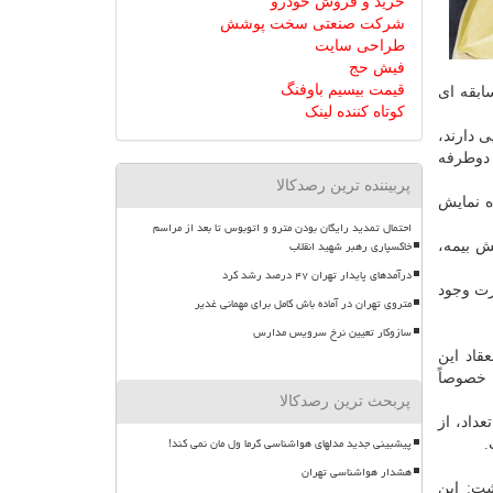
خرید و فروش خودرو
شرکت صنعتی سخت پوشش
طراحی سایت
فیش حج
قیمت بیسیم باوفنگ
ابقه ای
کوتاه کننده لینک
 دارند،
 دوطرفه
پربیننده ترین رصدکالا
 نمایش
احتمال تمدید رایگان بودن مترو و اتوبوس تا بعد از مراسم
خاکسپاری رهبر شهید انقلاب
ش بیمه،
درآمدهای پایدار تهران ۴۷ درصد رشد کرد
رت وجود
متروی تهران در آماده باش کامل برای مهمانی غدیر
سازوکار تعیین نرخ سرویس مدارس
قاد این
 خصوصاً
پربحث ترین رصدکالا
اعلام نمود كه ۱۰ هزار نفر از این تعداد، از
پیشبینی جدید مدلهای هواشناسی گرما ول مان نمی کند!
.
هشدار هواشناسی تهران
شت: این