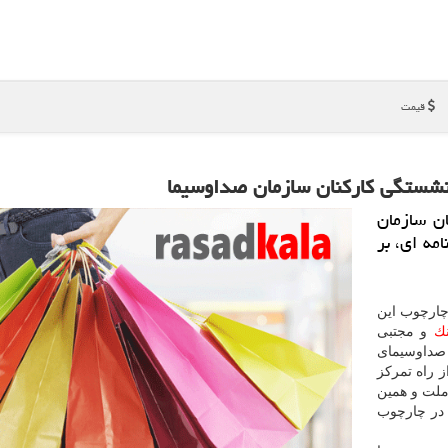
قیمت
نشستگی كاركنان سازمان صداوسیما
ن سازمان
مه ای، بر
ارچوب این
نك
و مجتبی
صداوسیمای
 راه تمركز
لت و همین
در چارچوب