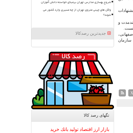
شروع بهسازی مدارس تهران برمبنای خواسته دانش آموزان
واگن های چینی متروی تهران از چه مسیری وارد کشور می
شنهادات
شوند؟
لندمدت و
 هست.
جدیدترین رصدکالا
صفهانی،
 سازمان
تگهای رصد كالا
بازار
ارز
اقتصاد
تولید
بانك
خرید