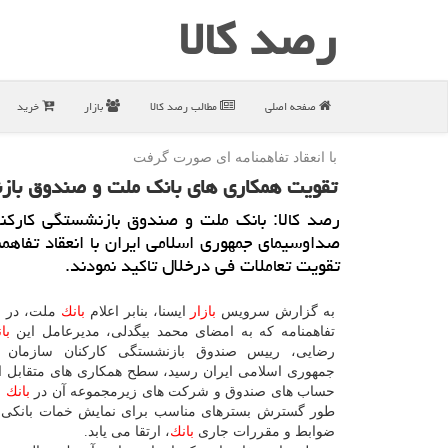
رصد كالا
صفحه اصلی
مطالب رصد كالا
بازار
خرید
با انعقاد تفاهمنامه ای صورت گرفت
تقویت همكاری های بانك ملت و صندوق باز
رصد كالا: بانك ملت و صندوق بازنشستگی كاركنا
صداوسیمای جمهوری اسلامی ایران با انعقاد تفاهمنا
تقویت تعاملات فی درخلال تاكید نمودند.
به گزارش سرویس
بازار
ایسنا، بنابر اعلام
بانك
ملت، در چ
تفاهمنامه كه به امضای محمد بیگدلی، مدیرعامل این
با
رضایی، رییس صندوق بازنشستگی كاركنان سازمان 
جمهوری اسلامی ایران رسید، سطح همكاری های متقابل از
حساب های صندوق و شركت های زیرمجموعه آن در
بانك
م
طور گسترش بسترهای مناسب برای نمایش خمات بانكی 
ضوابط و مقررات جاری
بانك
، ارتقا می یابد.