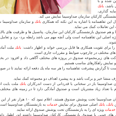
ن شده و با
 باشد،
بانك
ایه گذاری،
نشستگی كاركنان سازمان صداوسیما نمایش می كند.
این تفاهمنامه با اشاره به این نكته كه همكاری
بانك
و سازمان صداوسیما س
 هم صندوق بازنشستگی كاركنان این سازمان، پتانسیل ها و ظرفیت های بالایی
ه اصلی این تفاهمنامه است ولی آنچه مهم می باشد رابطه برد- برد و تعامل
وند.
ا برای تقویت همكاری ها قابل بررسی خواند و اظهار داشت:
بانك
ملت آماده
های مختلف در چارچوب ضوابط و مقررات جاری است.
 های زیرمجموعه صندوق در پروژه های مختلف آگاهی داد و افزود: در بخ
 و نمایش راهكارهای مناسب هستیم.
 تا گزارش پیشرفت تفاهمنامه را هر سه ماه یك دفعه ارائه نمایند تا در صو
رف منشا خیر و بركت باشد و به پیشبرد اهداف دو مجموعه كمك نماید.
صداوسیما باز در سخنانی با قدردانی از دست اندركاران
بانك
ملت بابت انع
 با تعداد زیاد مشتریان است و صندوق آمادگی دارد تا در زمینه های مختلف
وی با اشاره به این نكته كه ۱۴ هزار نفر بازنشسته سازمان صداوسیما تحت پوشش صندوق هستند، 
ن
بانك
،
بانك
اصلی صندوق برای نمایش
خدمات
به بازنشستگان صداوسیما است
خدمات
ویژه ای را به بازنشستگان تحت پوشش صندوق ارائه نمایند.
های خوبی با صندوق بازنشستگی كاركنان صداوسیما داشته اند، اظهار دا