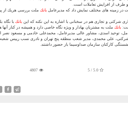
 دو طرف از افزایش تعاملات است.
 در زمینه های مختلف نمایش داد كه مدیرعامل
بانك
ملت بررسی هریك از پی
ری شركتی و تجاری هم در سخنانی با اشاره به این نكته كه این
بانك
با نگاه ب
فت:
بانك
ملت به مشتریان بهادار و ویژه نگاه خاصی دارد و همیشه در كنار آنها
مل، توحید اسدی، مشاور عالی مدیرعامل، محمدعلی خادمی و مسعود نصر ا
 شركتی، علی محمدی، مدیر شعب منطقه پنج تهران و نادری نسب رییس شعبه
ستگی كاركنان سازمان صداوسیما باز حضور داشتند.
4807
5
/
5.0
X