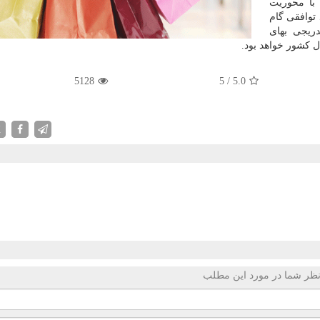
با محوریت
 توافقی گام
ریجی بهای
 كشور خواهد بود.
5128
5
/
5.0
X
ظر شما در مورد این مطلب