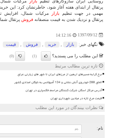
روستایی ایران سازوكارهای تنظیم
بازار
مركبات شمال 
پرتقال از ابتدای هفته آغاز شود، خاطرنشان كرد: این خرید
مهمی در جهت تنظیم
بازار
مركبات شمال، افزایش تد
پرتقال و نزدیك شدن به قیمت منصفانه
فروش
پرتقال شمال
1397/09/12
14:12:16
تگهای خبر:
بازار
,
خرید
,
فروش
,
قیمت
این مطلب را می پسندید؟
(0)
(1)
تازه ترین مطالب مرتبط
نرخ کرایه مسیرهای اربعین از مرزهای ایران تا شهر های زیارتی عراق
الحاق 288 خودروی آتش نشانی و 134 آمبولانس به ناوگان امدادی کشور
آدرس مراکز اسکان شرکت کنندگان مراسم خاکسپاری در تهران
قیمت مرغ تازه در میادین شهرداری تهران
نظرات بینندگان در مورد این مطلب
ن
نام: