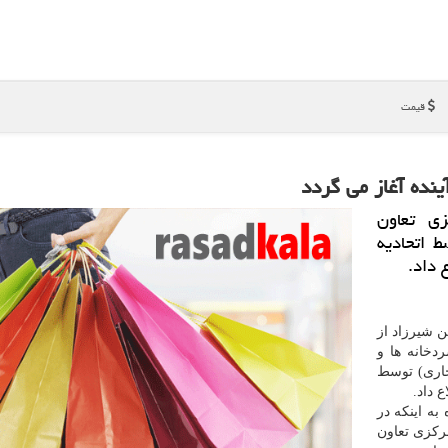
قیمت
نده آغاز می گردد
ی تعاون
ط اتحادیه
 داد.
 شیرزاد از
دخانه ها و
 آخر سال جاری) توسط
 داد.
به اینكه در
ركزی تعاون