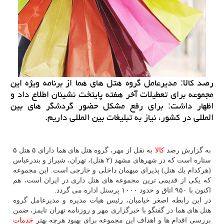
رصد كالا: مدیرعامل گروه هتل های هما از برنامه ویژه این
مجموعه برای تعطیلات آخر هفته پایتخت نشینان اطلاع داد و
اظهار داشت: برای رفع مشكل حضور گردشگر های بین
المللی در كشور، نیاز به تبلیغات بین المللی داریم.
به گزارش رصد
كالا
به نقل از مهر، گروه هتل های هما دارای ۵ هتل ۵
ستاره است كه در شهرهای مشهد (۲ هتل)، تهران، شیراز و بندرعباس
(هركدام یك هتل) پذیرای میهمان داخلی و خارجی است. این مجموعه
كه یكی از قدیمی ترین مجموعه های هتل داری در ایران است، هم
اكنون با ۹۵۰ اتاق و حدود ۱۰۰۰ پرسنل اداره می گردد.
در این رابطه اصغر خیامیان، رئیس هیات مدیره و مدیرعامل گروه
هتل های هما در گفتگو با خبرگزاری مهر و روزنامه تهران تایمز، ضمن
بررسی اقدام ها و اهداف این مجموعه برای بهبود هرچه بهتر
خدمات