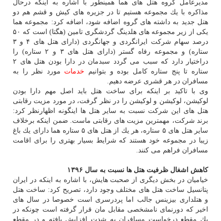
مدیرعامل گروه هتل های هما همینطور با اشاره به اینكه درحال
مذاكره با یك مجموعه هستیم تا در جزیره های كیش و قشم هم دو
هتل جدید به داشته های گروه اضافه شود، اضافه كرد: مجموعه هما
یكی از زیر مجموعه های هلدینگ گردشگری تامین (هگتا) است كه ۵۰
درصد سهام شركت ایرانگردی و جهانگردی (دارای هتل های ۴ و ۳
ستاره) و مجموعه رفاه گستر (دارای هتل های ۳ و ۲ ستاره) را
دراختیار دارد كه سبب می گردد سبدمان در دارا بودن هتل های ۲
ستاره تا پنج ستاره كامل بوده و بتوانیم
خدمات
مورد نظر را به
مسافران در هر قشری عرضه دهیم.
وی با تاكید بر اینكه برای ساخت هتل باید اصل مهم دارا بودن
لوكیشن، لوكیشن و لوكیشن را در نظر گرفت، در مورد مزیت رقابتی
هتل های این شركت نسبت به سایر هتل ها اینگونه اظهارنظر كرد:
برند شركت، مهمترین مزیت های رقابتی ماست. ضمن اینكه برخلاف
سایر هتل های ۵ ستاره، هر یك از هتل های ۵ ستاره هما دارای یك باغ
زیبا در مجموعه خود هستند كه شرایط بسیار بهتری را برای اقامت
مسافران فراهم می كنند.
كاهش اشغال ظرفیت هتل ها نسبت به سال ۱۳۹۶
خیامیان در بخش دیگری از صحبت هایش، با اشاره به اینكه در ایران
پتانسیل ساخت هتل های مختلف وجود دارد، تصریح كرد: ساخت هتل
و هتلداری بیزینس جالب اما پردرسری است خصوصا در سال های
اخیر كه دورنمای نامشخصی مقابل مان قرار گرفته است چونكه در
یك مقطع درخواست مسافران به شدت افزایش یافته و در مقطع