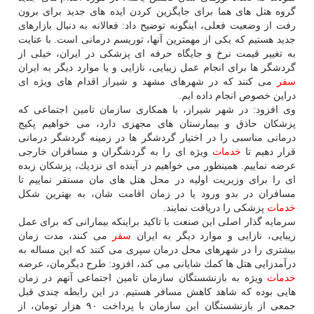
گروه هتل های هما برای جایگزین كردن ایده های جدید برای برون
رفت از وضعیت فعلی، اینگونه توضیح داد: فعالانه به دنبال بازارهای
جدید هستیم كه یكی از مهمترین آنها، توریسم درمانی است. با عنایت
به تغییر قیمت نرخ و جایگاه حرفه ای پزشكی در ایران، خیلی از
گردشگر ها برای انجام عمل زیبایی، نازایی و یا موارد دیگر به ایران
سفر
می كنند كه در شهرهای مشهد و شیراز اقدام های ویژه ای
دراین خصوص انجام داده ایم.
وی افزود: در شهر شیراز، با همكاری سازمان تامین اجتماعی كه
پزشكان حاذق و بیمارستان های مجهزی دارد، می خواهیم پكیج
درمانی مناسبی را در اختیار گردشگر ها در زمینه گردشگر درمانی
قرار دهیم تا
خدمات
ویژه ای را به گردشگران و مسافران خارجی
عرضه نماییم. همینطور می خواهیم در آینده ای نزدیك، پزشكان زبده
ای را برای وزیریت اولیه در محل هتل های مان مستقر نماییم تا
مسافران در بدو ورود یا در زمان اقامت شان، به بهترین شكل
خدمات
پزشكی را دریافت نمایند.
سرمایه گذار اصلی این صنعت با تاكید براینكه بیمارانی كه برای عمل
زیبایی، نازایی و موارد دیگر به ایران
سفر
می كنند، مدت زمان
بیشتری را در شهرهای محل درمان سپری می كنند كه این مساله به
درآمدزایی هتل ها كمك شایانی می كند، افزود: طرح دیگرمان، عرضه
خدمات
ویژه به بازنشستگان سازمان تامین اجتماعی آنهم در زمان
هایی بوده كه شاهد كاهش مسافر هستیم. در این رابطه چندی قبل
جمعی از بازنشستگان این سازمان با پرداخت ۹۰ هزار تومان، از