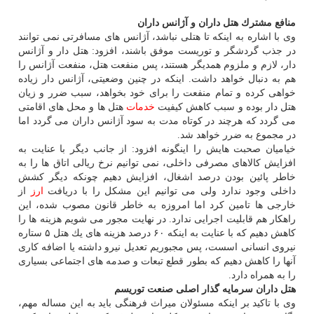
منافع مشترك هتل داران و آژانس داران
وی با اشاره به اینكه تا هتلی نباشد، آژانس های مسافرتی نمی توانند
در جذب گردشگر و توریست موفق باشند، افزود: هتل دار و آژانس
دار، لازم و ملزوم همدیگر هستند، پس منفعت هتل، منفعت آژانس را
هم به دنبال خواهد داشت. اینكه در چنین وضعیتی، آژانس دار زیاده
خواهی كرده و تمام منفعت را برای خود بخواهد، سبب ضرر و زیان
هتل دار بوده و سبب كاهش كیفیت
خدمات
هتل ها و محل های اقامتی
می گردد كه هرچند در كوتاه مدت به سود آژانس داران می گردد اما
در مجموع به ضرر خواهد شد.
خیامیان صحبت هایش را اینگونه افزود: از جانب دیگر با عنایت به
افزایش كالاهای مصرفی داخلی، نمی توانیم نرخ ریالی اتاق ها را به
خاطر پائین بودن درصد اشغال، افزایش دهیم چونكه دیگر كشش
داخلی وجود ندارد ولی می توانیم این مشكل را با دریافت
ارز
از
خارجی ها تامین كرد اما امروزه به خاطر قانون مصوب شده، این
راهكار هم قابلیت اجرایی ندارد. در نهایت مجور می شویم هزینه ها را
كاهش دهیم كه با عنایت به اینكه ۶۰ درصد هزینه های یك هتل ۵ ستاره
نیروی انسانی اسست، پس مجبوریم تعدیل نیرو داشته یا اضافه كاری
آنها را كاهش دهیم كه بطور قطع تبعات و صدمه های اجتماعی بسیاری
را به همراه دارد.
هتل داران سرمایه گذار اصلی صنعت توریسم
وی با تاكید بر اینكه مسئولان میراث فرهنگی باید به این مساله مهم،