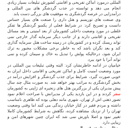
المللی درمورد اماكن تفریحی و اقامتی كشورش تبلیغات بسیار زیادی
انجام می دهد و توانسته در جذب گردشگر های بین المللی و
درآمدزایی در عرصه گردشگری به موفقیت های بزرگی دست یابد.
وی صنعت های توریسم و هتل داری را صنعت های بسیار حساس
دانست و تصریح كرد: در شرایط فعلی از یكسو گردشگر ها تفكر
غلطی در مورد وضعیت داخلی كشورمان از بعد امنیتی و بعد مسائل
تفریحی و اقامتی دارند و از جانب دیگر سرمایه گذار خارجی نمی
تواند ریسك كرده و در كشورمان در زمینه ساخت هتل سرمایه گذاری
كند و بعد نگران باشد كه به خاطر برخی مشكلات مجبور به ترك
ایران شود، درحالیكه پولش را تبدیل به خاك و سیمان كرده و نمی
تواند آنرا با خود ببرد.
خیامیان در ادامه خاطرنشان كرد: البته وقتی تبلیغات بین المللی در
مورد وضعیت امنیت كامل و اماكن تفریحی و اقامتی داخل ایران به
خوبی صورت گیرد، شرایط برای جذب گردشگر و افزایش درآمد در
بخش گردشگری به مراتب بهتر خواهد شد. به صورت مثال چند سال
پیش مدیران یكی از بزرگترین هتل های زنجیره ای ژاپنی به كشورمان
سفر
كردند و در این بازدید یكی از مدیرانش با صراحت اعلام نمود
تصور ذهنی اش از تهران، شهری مانند دهلی بوده كه ظاهری نامناسب
داشته و مردم فقیر در كنار خیابان زندگی می كنند اما وقتی وضعیت
تهران را از نزدیك مشاهده كرده، نگاهش به شرایط كشورمان كاملا
تغییر نمود و اصلا باورش نمی شد كه ایران چنین شهرهای امن و
زیبایی دارد.