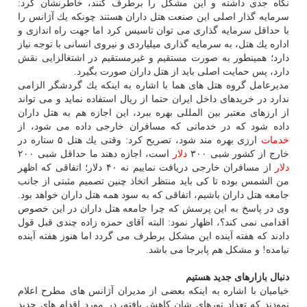
نگاه جدی داشته و این مشكل را برطرف كنند، خاطرنشان كرد:
سرمایه گذار اصلی این صنعت هتل داران هستند چونكه یك آژانس را
با حداقل سرمایه گذاری می توان تاسیس كرد اما جهت راه اندازی و
اداره یك هتل، به سرمایه گذاری میلیاردی و نیروی انسانی با توجه نیاز
دارد؛ همینطور به صورت مستقیم و غیرمستقیم در اشتغالزایی نقش
دارد، پس حمایت اصلی باید از هتل داران صورت بگیرد.
مدیرعامل گروه هتل های هما با اشاره به اینكه یك گردشگر الزامی
ندارد در خریدهای داخل ایران حتما از ریال استفاده نماید و می تواند
از ارزهای معتبر بین المللی بهره ببرد، این اجازه هم به هتل داران
داده شود كه در خدماتی كه مسافران خارجی داده می شود، از
خدمات
ارزی بهره مند شود، تصریح كرد: وقتی یك هتل ۵ ستاره در
خارج از كشور شبی ۳۰۰
دلار
است، اجازه دهند ما حداقل شبی ۲۰۰
دلار
از مسافران خارجی دریافت نماییم نه ۴۰ دلار؛ اتفاقی كه اظهر
من الشمس بوده تا كی باید منتظر اتخاذ چنین تصمیم مثبتی از جانب
جامعه هتل داران باشیم، اتفاقی كه به سود همه هتل داران خواهد بود.
وی در پاسخ به این پرسش كه چرا جامعه هتل داران در این خصوص
اقدامی نمی كند؟، اظهار نمود: البته آقای حمزه زاده چندی قبل قول
دادند كه هفته آینده این مشكل برطرف می گردد اما هنوز هفته آینده
نیامده! و مشكل هم پابرجا می باشد.
دنبال بازارهای جدید هستیم
خیامیان با اشاره به اینكه بعضی از مدیران آژانس های مطرح اعلام
نمودند كه تعداد تورهای شان كاهش یافته، در مورد اقدام های جدید