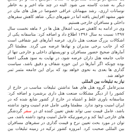
دیگر به شدت كاسته می شود. البته در چند ماه اخیر و به خاطر
نوسانات ارزی، رشد میهمانان عراقی خصوصا در هتل های مان در
شهر مشهد افزایش یافته اما در شهرهای دیگر، شاهد كاهش سفرهای
داخلی و مسافران خارجی هستیم.
وی در ادامه به كاهش ضریب اشغال هتل ها در ۶ ماهه نخست سال
۱۳۹۷ نسبت به سال ۱۳۹۶ اطلاع داد و اضافه كرد: متاسفانه یكی از
اشكالات بزرگ صنعت هتل داری، عرضه آمارهای غیر شفافی است
كه از جانب برخی مدیران و نهادها عرضه می گردد. مطمئنا اگر
آمارهای صحیح حضور مسافران و توریستهای داخلی و خارجی تنها از
جانب جامعه هتل داران عرضه شود، در نهایت به سود همگی اعضا
بوده چونكه اگر آمارها در این حوزه شفاف و دقیق باشد، سیاست
گذاری ها بعدی به نحوی خواهد بود كه برای این جامعه مثمر ثمر
خواهد شد.
نیاز به تبلیغات بین المللی
مدیرعامل گروه هتل های هما نداشتن تبلیغات مناسب در خارج از
كشور را از دیگر مشكلات صنعت هتل داری برشمرد و اضافه كرد:
متاسفانه باوری غلط و اشتباه در خارج از كشور شایع شده كه در
ایران امنیت وجود ندارد. مطمئنا وقتی عامل عدم امنیت وجود نداشته
باشد، عامل قیمت نمی تواند نقش تعیین كننده ای در
سفر
گردشگر
های خارجی ایفا كند و درصورتیكه عامل امنیت وجود داشته باشد، می
توان در مورد بحث تعیین نرخ و قیمت گذاری در سفرهای مسافران
بین المللی صحبت كرد. امروزه كشور تركیه در زمینه تبلیغات بین