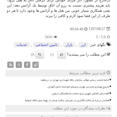
درخارج از كشور، اگر فردی خودش برای گرفتن اتاق به هتل برود،
باید هزینه بیشتری نسبت به رزو آن اتاق توسط یك آژانس دهد؛ این
یعنی همكاری بسیار خوبی بین هتل ها و آژانس ها وجود دارد تا هر دو
طرف از این فضا سود لازم و كافی را ببرند.
1397/08/27
00:04:48
5416
5
/
5.0
تگهای خبر:
ارز
,
بازار
,
تامین اجتماعی
,
خدمات
این مطلب را می پسندید؟
(0)
(1)
X
تازه ترین مطالب مرتبط
ادامه خدمت رسانی موکب سازمان رفاه شهرداری تهران در زرباطیه
شروع بهسازی مدارس تهران برمبنای خواسته دانش آموزان
آماده باش خادمان شهری برای خدمت به جاماندگان اربعین
هشدار درباره ی ساخت کلانتری در تجریش ساخت وساز در پهنه سیل خلاف ضوابط
نظرات بینندگان در مورد این مطلب