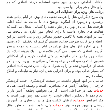
امكانات اقامتی مان در شهر مشهد استفاده كردند؛ اتفاقی كه هم
برای هتل و هم برای آنها مفید بود.
برنامه های ویژه برای تعطیلات آخر هفته
وی طرح دیگر این هتل را عرضه تخفیف های ویژه در ایام پایانی هفته
برشمرد و درمورد آن اینگونه توضیح داد: با عنایت به اینكه اغلب
ظرفیت هتل مان در تهران در طول هفته را كسانی اشغال می كنند كه
فعالیت های تجاری داشته یا برای انجام امور اداری به پایتخت می
آیند، در انتهای هفته با كاهش حضور مسافر روبرو می باشیم. در این
رابطه و در قالب طرحی جذاب، تصمیم گرفتیم كه تخفیف ۶۰ درصدی
را برای اجاره اتاق های هتل تهران در ایام پنجشنبه و جمعه درنظر
بگیریم، اتفاقی كه سبب می گردد علاقمندان با یك هزینه اندك، یك
شبانه روز را در كنار خانواده در هتل اقامت كرده و از امكاناتی
همچون استخر، صبحانه در بوفه به شكل مجانی و... بهره برده و آخر
هفته ای فراموش نشدنی را به همراه خانواده شان تجربه كنند؛ اتفاقی
كه بسیار جذاب بوده و برای اجرایی شدن آن، نیاز به تبلیغات و اطلاع
رسانی داریم.
خیامیان در انتها اظهار داشت: در صنعت گردشگری، جذب گردشگر
خارجی از وظایف آژانس های مسافرتی است و وظیفه اصلی هتل ها
خدمات
دهی در حد اعلی است. اگر من بخواهم، وظیفه آژانس دار را
انجام دهم یا بالعكس، اتفاق خوبی رخ نمی دهد، پس بهتر است به
فكر افزایش
خدمات
، ارتقای كیفیت هتل ها در بازسازی ها، آموزش
پرسنل و بهبود هرچه بهتر
خدمات
هتل، خود باشم. به طور مثال