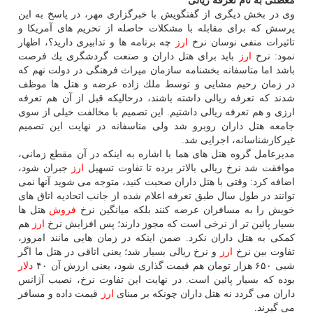
معظلی به نام تعرفه ریالی
وی در بخش دیگری از گفتگویش با خبرگزاری مهر، در پاسخ به این
پرسش كه برای مقابله با مشكلات حاصله از تحریم های آمریكا و
تاثیرات منفی نوسان نرخ
ارز
چه برنامه ها و تدابیری دارید؟، اظهار
نمود: نرخ
ارز
باید برای هتل داران و صنعت گردشگری یك فرصت
باشد اما متاسفانه بخشنامه سازمان میراث فرهنگی در دولت نهم كه
در زمان رحیم مشایی و توسط ملك زاده عرضه و هتل ها موظف
شدند كه تعرفه ریالی داشته باشند، درحالیكه قبل از آن هم تعرفه
ارزی و هم تعرفه ریالی داشتیم. این تصمیم با مخالفت خیلی از سوی
جامعه هتل داران روبرو شد ولی متاسفانه در نهایت این تصمیم
غیركارشناسانه، اجرایی شد.
مدیرعامل گروه هتل های هما با اشاره به اینكه در آن مقطع زمانی،
موافقت شد نرخ ریالی بالاتر برده تا تفاوت تسهیل
ارز
جبران شود،
اضافه كرد: وقتی با هتل داران صحبت كنید، متوجه می شوید آنها نمی
توانند در طول سال طبق تعرفه اعلام شده از جانب اتحادیه اتاق های
خویش را به مسافران عرضه كنند بلكه میانگین نرخ
فروش
هتل ها
بسیار پائین تر از نرخی است كه مجوز دارند؛ پس افزایش نرخ
ارز
هم
كمكی به هتل داران نكرد. ضمن اینكه در زمان هایی مانند امروز،
تفاوت بین نرخ
ارز
و نرخ ریالی بسیار شد؛ یعنی اتاقی در هتل ما اگر
شبی ۶۵۰ هزار تومان هم قیمت گذاری شود، یعنی ارزش آن ۴۰
دلار
بوده كه بسیار پائین است. در نهایت این تفاوت نرخ، نصیب آژانس
داران می گردد نه هتل داران چونكه بر مبنای
ارز
قیمت داده و مسافر
می گیرند.