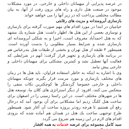
در عرصه پذیرایی از میهمانان داخلی و خارجی، در مورد مشكلات
موجود در صنعت هتل داری و راه های برون رفت از آنها، به بیان
مطالب مختلفی پرداخت كه در زیر آنها را می خواهید خواند:
بازسازی آبرومندانه و مزیت های رقابتی
خیامیان در ابتدا در مورد اقدام های مهم صورت گرفته برای بازسازی
و نوسازی بعضی از این هتل ها، اظهار داشت: هتل شماره یك مشهد
كه به هتل احمدآباد معروف است، اخیرا و به شكلی آبرومندانه ای
بازسازی شده و شرایط بسیار مطلوبی را بدست آورده است.
همینطور ۴ طبقه از هتل تهران و بخشی از طبقات هتل بندرعباس هم
در برنامه های بازسازی و تجهیز قرار گرفت؛ آنهم در شرایطی كه
فعالیت آنها تعطیل نشد و كمترین مشكلی برای میهمانان داخلی و
خارجی پیش نیامد.
وی با اشاره به اینكه به خاطر استفاده فراوان، باید هتل ها در زمان
های مختلف بازسازی و مورد مرمت قرار بگیرند چونكه میهمانان
داخلی و خارجی خصوصا گردشگر ها كوچكترین نكات منفی را
منعكس می كنند، افزود: از دیگر استراتژی های كلان ما، توسعه هتل
ها در شهرهای مختلف است. در این راستا زمینی را در اصفهان برای
ساخت هتل كلنگ زدیم اما مشكلاتی برای آن بوجود آمد كه درحال
رفع آن هستیم تا هرچه زودتر پروژه ساخت آن آغاز شود. همینطور
طرح توجیهی ساخت یك هتل در همدان هم آماده شده كه بزودی
اقدام های لازم در این زمینه هم شروع می گردد.
سبد كامل مجموعه برای عرضه
خدمات
به همه اقشار