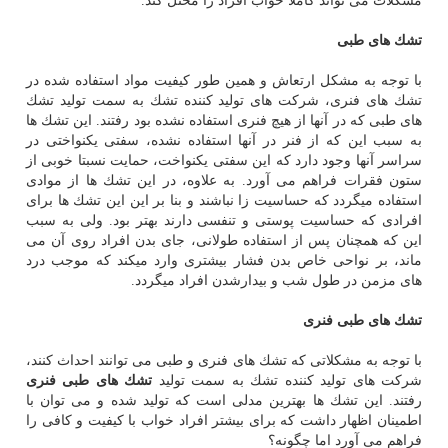
مشكلات می تواند كاملا خواب افراد را مختل كند.
تشك های طبی
با توجه به مشكل ارتعاش و همین طور كیفیت مواد استفاده شده در
تشك های فنری، شركت های تولید كننده تشك به سمت تولید تشك
های طبی كه در آنها از هیچ فنری استفاده نشده بود رفتند. این تشك ها
به سبب این كه از فنر در آنها استفاده نشده، سفتی یكنواختی در
سراسر آنها وجود دارد كه این سفتی یكنواخت، حمایت نسبتا خوبی از
ستون فقرات فراهم می آورد. به علاوه، در این تشك ها از موادی
استفاده میگردد كه حساسیت زا نباشند و بنا بر این این تشك ها برای
افرادی كه حساسیت پوستی و تنفسی دارند بهتر بود. ولی به سبب
این كه همچنان پس از استفاده طولانی، جای بدن افراد روی آن می
ماند، بر نواحی خاص بدن فشار بیشتری وارد میكند كه موجب درد
های مزمن در طول شب و بیدارشدن افراد میگردد.
تشك های طبی فنری
با توجه به مشكلاتی كه تشك های فنری و طبی می توانند احداث كنند،
شركت های تولید كننده تشك به سمت تولید
تشك های طبی فنری
رفتند. این تشك ها بهترین مدلی است كه تولید شده و می توان با
اطمینان اظهار داشت كه برای بیشتر افراد خواب با كیفیت و كافی را
فراهم می آورد اما چگونه؟