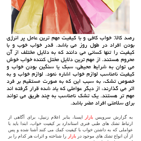
رصد كالا: خواب كافی و با كیفیت مهم ترین عامل پر انرژی
بودن افراد در طول روز می باشد. قدر خواب خوب و با
كیفیت را تنها كسانی می دانند كه به دلایل مختلف از آن
محروم هستند. از مهم ترین دلایل مختل كننده خواب خوش
می توان به شرایط محیطی، سبك یا سنگین بودن خواب و
كیفیت نامناسب لوازم خواب اشاره نمود. لوازم خواب و به
خصوص تشك، به سبب این كه به صورت مستقیم بر فرد
اثر می گذارند، از دیگر عواملی كه یاد شده قرار گرفته اند
مهم تر هستند. یك تشك نامناسب به چند طریق می تواند
برای سلامتی افراد مضر باشد.
به گزارش سرویس
بازار
ایسنا، بنابر اعلام زنبیل، برای آگاهی از
ارتباط تشك های طبی فنری استاندارد بر كیفیت خواب، ابتدا باید با
عواملی كه به داشتن خواب با كیفیت كمك می كنند آشنا شده و پس
از آن انواع تشك های موجود در
بازار
را شناخته و اثرات هر كدام را بر