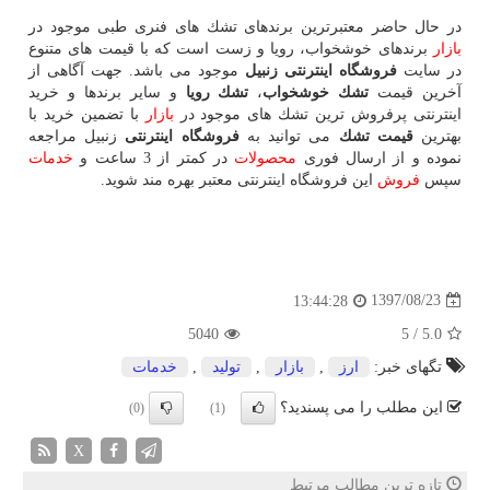
در حال حاضر معتبرترین برندهای تشك های فنری طبی موجود در
بازار
برندهای خوشخواب، رویا و زست است كه با قیمت های متنوع
در سایت
فروشگاه اینترنتی
زنبیل
موجود می باشد. جهت آگاهی از
آخرین قیمت
تشك خوشخواب
،
تشك رویا
و سایر برندها و خرید
اینترنتی پرفروش ترین تشك های موجود در
بازار
با تضمین خرید با
بهترین
قیمت تشك
می توانید به
فروشگاه اینترنتی
زنبیل مراجعه
نموده و از ارسال فوری
محصولات
در كمتر از 3 ساعت و
خدمات
سپس
فروش
این فروشگاه اینترنتی معتبر بهره مند شوید.
1397/08/23
13:44:28
5040
5
/
5.0
تگهای خبر:
ارز
,
بازار
,
تولید
,
خدمات
این مطلب را می پسندید؟
(0)
(1)
X
تازه ترین مطالب مرتبط