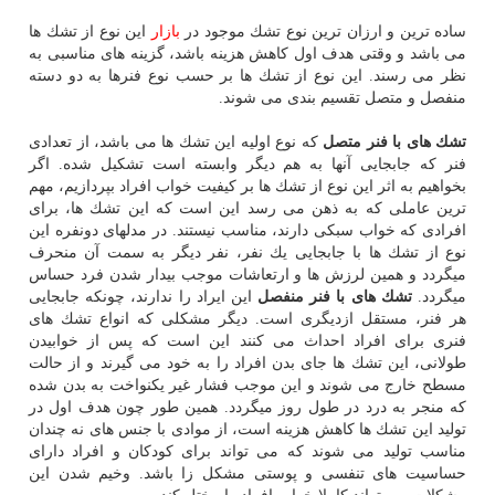
ساده ترین و ارزان ترین نوع تشك موجود در
بازار
این نوع از تشك ها
می باشد و وقتی هدف اول كاهش هزینه باشد، گزینه های مناسبی به
نظر می رسند. این نوع از تشك ها بر حسب نوع فنرها به دو دسته
منفصل و متصل تقسیم بندی می شوند.
تشك های با فنر متصل
كه نوع اولیه این تشك ها می باشد، از تعدادی
فنر كه جابجایی آنها به هم دیگر وابسته است تشكیل شده. اگر
بخواهیم به اثر این نوع از تشك ها بر كیفیت خواب افراد بپردازیم، مهم
ترین عاملی كه به ذهن می رسد این است كه این تشك ها، برای
افرادی كه خواب سبكی دارند، مناسب نیستند. در مدلهای دونفره این
نوع از تشك ها با جابجایی یك نفر، نفر دیگر به سمت آن منحرف
میگردد و همین لرزش ها و ارتعاشات موجب بیدار شدن فرد حساس
میگردد.
تشك های با فنر منفصل
این ایراد را ندارند، چونكه جابجایی
هر فنر، مستقل ازدیگری است. دیگر مشكلی كه انواع تشك های
فنری برای افراد احداث می كنند این است كه پس از خوابیدن
طولانی، این تشك ها جای بدن افراد را به خود می گیرند و از حالت
مسطح خارج می شوند و این موجب فشار غیر یكنواخت به بدن شده
كه منجر به درد در طول روز میگردد. همین طور چون هدف اول در
تولید این تشك ها كاهش هزینه است، از موادی با جنس های نه چندان
مناسب تولید می شوند كه می تواند برای كودكان و افراد دارای
حساسیت های تنفسی و پوستی مشكل زا باشد. وخیم شدن این