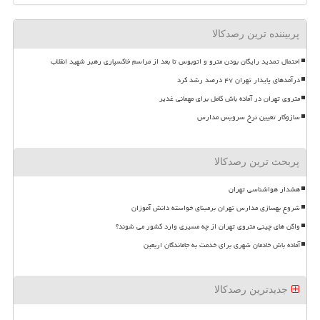
پربیننده ترین رصدکالا
احتمال تمدید رایگان بودن مترو و اتوبوس تا بعد از مراسم خاکسپاری رهبر شهید انقلاب
درآمدهای پایدار تهران ۴۷ درصد رشد کرد
متروی تهران در آماده باش کامل برای مهمانی غدیر
سازوکار تعیین نرخ سرویس مدارس
پربحث ترین رصدکالا
هشدار هواشناسی تهران
شروع بهسازی مدارس تهران برمبنای خواسته دانش آموزان
واگن های چینی متروی تهران از چه مسیری وارد کشور می شوند؟
آماده باش خادمان شهری برای خدمت به جاماندگان اربعین
جدیدترین رصدکالا