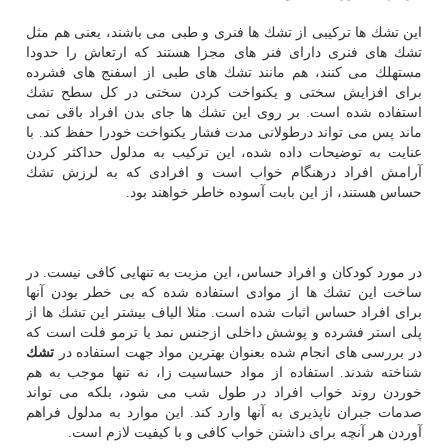
این تشك ها تركیبی از تشك ها فنری و طبی می باشند، یعنی هم مثل
تشك های فنری دارای فنر های مجزا هستند كه ارتعاش را حدودا
مستهلك می كنند، هم مانند تشك های طبی از اسفنج های فشرده
برای افزایش سختی و یكنواخت كردن سختی در كل سطح تشك
استفاده شده است. بر روی این تشك ها جای بدن افراد باقی نمی
ماند پس می تواند درطولانی مدت فشار یكنواخت خودرا حفظ كند. با
عنایت به توضیحات داده شده، این تركیب به مدلول حداكثر كردن
آرامش افراد درهنگام خواب است و افرادی كه به لرزش تشك
حساس هستند، از این بابت آسوده خاطر خواهند بود.
در مورد كودكان و افراد حساس، این مزیت به تنهایی كافی نیست. در
ساخت این تشك ها از موادی استفاده شده كه بی خطر بودن آنها
برای افراد حساس اثبات شده است. مثلا الیاف بیشتر این تشك ها از
پلی استر فشرده و پوشش داخلی ازجنس نمد یا ترمو فلت است كه
در بررسی های انجام شده بعنوان بهترین مواد جهت استفاده در
تشك
شناخته شدند. استفاده از مواد حساسیت زا، نه تنها موجب به هم
خوردن روند خواب افراد در طول شب می شود، بلكه می تواند
صدمات جبران ناپذیری به آنها وارد كند. این موارد به مدلول فراهم
آوردن هر آنچه برای داشتن خواب كافی و با كیفیت لازم است.