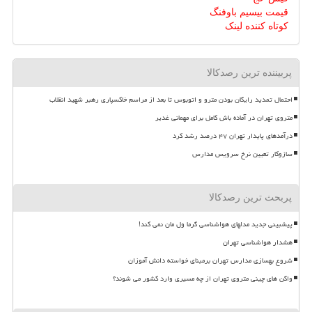
قیمت بیسیم باوفنگ
کوتاه کننده لینک
پربیننده ترین رصدکالا
احتمال تمدید رایگان بودن مترو و اتوبوس تا بعد از مراسم خاکسپاری رهبر شهید انقلاب
متروی تهران در آماده باش کامل برای مهمانی غدیر
درآمدهای پایدار تهران ۴۷ درصد رشد کرد
سازوکار تعیین نرخ سرویس مدارس
پربحث ترین رصدکالا
پیشبینی جدید مدلهای هواشناسی گرما ول مان نمی کند!
هشدار هواشناسی تهران
شروع بهسازی مدارس تهران برمبنای خواسته دانش آموزان
واگن های چینی متروی تهران از چه مسیری وارد کشور می شوند؟