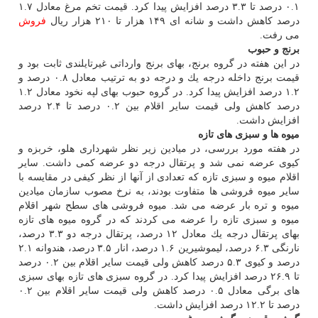
۰.۱ درصد تا ۳.۳ درصد افزایش پیدا كرد. قیمت تخم مرغ معادل ۱.۷
درصد كاهش داشت و شانه ای ۱۴۹ هزار تا ۲۱۰ هزار ریال
فروش
می رفت.
برنج و حبوب
در این هفته در گروه برنج، بهای برنج وارداتی غیرتایلندی ثابت بود و
قیمت برنج داخله درجه یك و درجه دو به ترتیب معادل ۰.۸ درصد و
۱.۲ درصد افزایش پیدا كرد. در گروه حبوب بهای لپه نخود معادل ۱.۲
درصد كاهش ولی قیمت سایر اقلام بین ۰.۲ درصد تا ۲.۴ درصد
افزایش داشت.
میوه ها و سبزی های تازه
در هفته مورد بررسی، در میادین زیر نظر شهرداری هلو، خربزه و
كیوی عرضه نمی شد و پرتقال درجه دو عرضه كمی داشت. سایر
اقلام میوه و سبزی تازه كه تعدادی از آنها از نظر كیفی در مقایسه با
سایر میوه فروشی ها متفاوت بودند، به نرخ مصوب سازمان میادین
میوه و تره بار عرضه می شد. میوه فروشی های سطح شهر اقلام
میوه و سبزی تازه را عرضه می كردند كه در گروه میوه های تازه
بهای پرتقال درجه یك معادل ۱۲ درصد، پرتقال درجه دو ۳.۳ درصد،
نارنگی ۶.۳ درصد، لیموشیرین ۱.۶ درصد، انار ۳.۵ درصد، هندوانه ۲.۱
درصد و كیوی ۵.۳ درصد كاهش ولی قیمت سایر اقلام بین ۰.۲ درصد
تا ۲۶.۹ درصد افزایش پیدا كرد. در گروه سبزی های تازه بهای سبزی
های برگی معادل ۰.۵ درصد كاهش ولی قیمت سایر اقلام بین ۰.۲
درصد تا ۱۲.۲ درصد افزایش داشت.