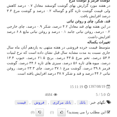
گوشت قرمز و گوشت مرغ
در هفته مورد گزارش بهای گوشت گوسفند معادل ۰.۷ درصد كاهش
ولی قیمت گوشت تازه گاو و گوساله ۰.۲ درصد و گوشت مرغ ۳.۳
درصد افزایش یافت.
قند، شكر، چای و روغن نباتی
در این هفته بهای قند معادل ۴.۲ درصد، شكر ۰.۹ درصد، چای خارجی
۰.۲ درصد، روغن نباتی جامد ۰.۱ درصد و روغن نباتی مایع ۶.۸ درصد
افزایش داشت.
تغییرات یكساله
متوسط قیمت خرده فروشی در هفته منتهی به یازدهم آبان ماه سال
جاری نسبت به مدت مشابه سال قبل نشان داده است كه نرخ لبنیات
۵۳.۴ درصد، تخم مرغ ۴۳.۵ درصد، برنج ۲۱.۵ درصد، حبوب ۱۳.۴
درصد، میوه های تازه ۵۶ درصد، سبزی های تازه ۳۴.۶ درصد، گوشت
قرمز ۳۹.۸ درصد، گوشت مرغ ۳۷.۱ درصد، چای ۲۳.۳ درصد، روغن
نباتی ۴۴.۶ درصد و قند و شكر ۳۷.۷ درصد افزایش یافته است.
1397/08/19
15:11:19
4684
5
/
5.0
تگهای خبر:
بانك
,
بانك مركزی
,
فروش
,
قیمت
این مطلب را می پسندید؟
(0)
(1)